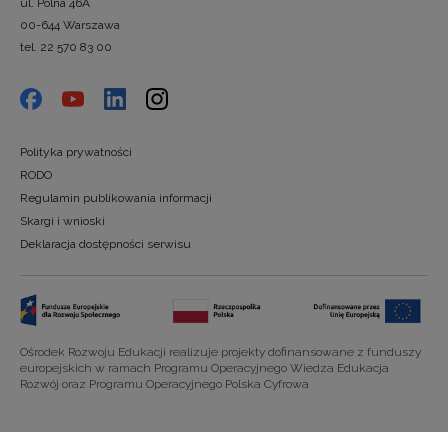
ul. Polna 46A
00-644 Warszawa
tel. 22 570 83 00
Polityka prywatności
RODO
Regulamin publikowania informacji
Skargi i wnioski
Deklaracja dostępności serwisu
Ośrodek Rozwoju Edukacji realizuje projekty dofinansowane z funduszy
europejskich w ramach Programu Operacyjnego Wiedza Edukacja
Rozwój oraz Programu Operacyjnego Polska Cyfrowa