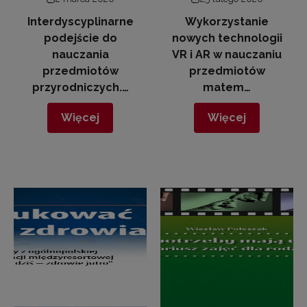
Interdyscyplinarne
Wykorzystanie
podejście do
nowych technologii
nauczania
VR i AR w nauczaniu
przedmiotów
przedmiotów
przyrodniczych.…
matem…
Więcej
Więcej