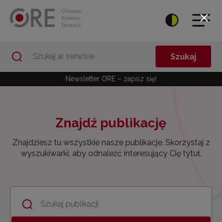
Przejdź do Nawigacji
Przejdź do stopki
Przejdź do Wyszukiwarki
Przejdź do Publikacje ORE
Szukaj
Newsletter ORE – zapisz się!
Znajdź publikację
Znajdziesz tu wszystkie nasze publikacje. Skorzystaj z
wyszukiwarki, aby odnaleźć interesujący Cię tytuł.