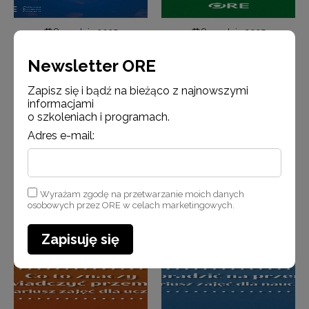
8 grudnia 2025
8 grudnia 2025
Nowa publikacja
Nowe publikacje o
Newsletter ORE
„Edukować do
profilaktyce
zdrowia”
przemocy –
Zapisz się i bądź na bieżąco z najnowszymi
informacjami
scenariusze zajęć
o szkoleniach i programach.
dla ucznió…
Adres e-mail:
Więcej
Więcej
Wyrażam zgodę na przetwarzanie moich danych
osobowych przez ORE w celach marketingowych.
Zapisuję się