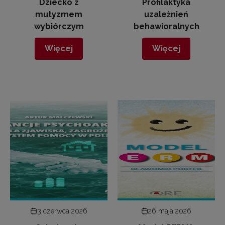
Dziecko z
Profilaktyka
mutyzmem
uzależnień
wybiórczym
behawioralnych
Więcej
Więcej
3 czerwca 2026
26 maja 2026