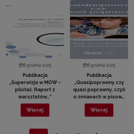
8 grudnia 2025
8 grudnia 2025
Publikacja
Publikacja
„Superwizja w MOW –
„Quasipoprawny czy
pilotaż. Raport z
quasi poprawny, czyli
warsztatów…”
o zmianach w pisow…
Więcej
Więcej