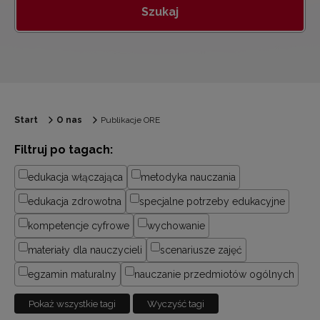
Szukaj
Start
O nas
Publikacje ORE
Filtruj po tagach:
edukacja włączająca
metodyka nauczania
edukacja zdrowotna
specjalne potrzeby edukacyjne
kompetencje cyfrowe
wychowanie
materiały dla nauczycieli
scenariusze zajęć
egzamin maturalny
nauczanie przedmiotów ogólnych
Pokaż wszystkie tagi
Wyczyść tagi