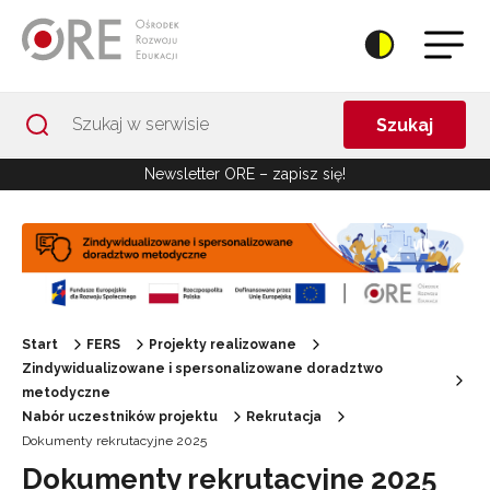
Przejdź do Nawigacji
Przejdź do stopki
Przejdź do treści artykułu
Szukaj
Newsletter ORE – zapisz się!
Start
FERS
Projekty realizowane
Zindywidualizowane i spersonalizowane doradztwo
metodyczne
Nabór uczestników projektu
Rekrutacja
Dokumenty rekrutacyjne 2025
Dokumenty rekrutacyjne 2025