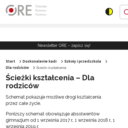
Przejdź do Nawigacji
Przejdź do stopki
Przejdź do treści artykułu
Newsletter ORE – zapisz się!
Start
Doskonalenie kadr
Szkoły i przedszkola
Dla rodziców
Ścieżki kształcenia
Ścieżki kształcenia – Dla
rodziców
Schemat pokazuje możliwe drogi kształcenia
przez całe życie.
Poniższy schemat obowiązuje absolwentów
gimnazjum od 1 września 2017 r., 1 września 2018 r., 1
września 2019 r.