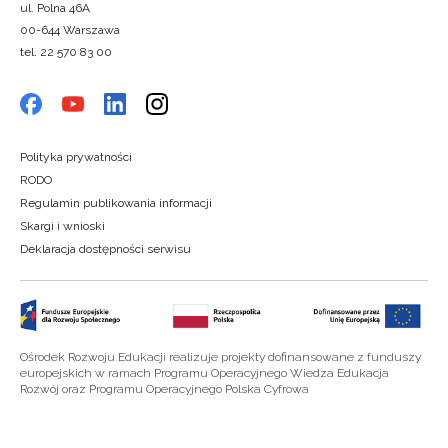
ul. Polna 46A
Zapisz się i bądź na bieżąco z najnow
00-644 Warszawa
o szkoleniach i programach.
tel. 22 570 83 00
Adres e-mail:
Wyrażam zgodę na przetwarzanie moich da
Polityka prywatności
celach marketingowych.
RODO
Regulamin publikowania informacji
Zapisuję się
Skargi i wnioski
Deklaracja dostępności serwisu
Ośrodek Rozwoju Edukacji realizuje projekty dofinansowane z funduszy
europejskich w ramach Programu Operacyjnego Wiedza Edukacja
Rozwój oraz Programu Operacyjnego Polska Cyfrowa