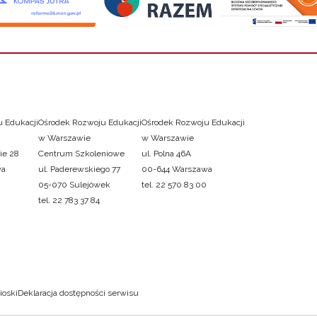
 Edukacji
Ośrodek Rozwoju Edukacji
Ośrodek Rozwoju Edukacji
w Warszawie
w Warszawie
ie 28
Centrum Szkoleniowe
ul. Polna 46A
wa
ul. Paderewskiego 77
00-644 Warszawa
05-070 Sulejówek
tel. 22 570 83 00
tel. 22 783 37 84
ioski
Deklaracja dostępności serwisu