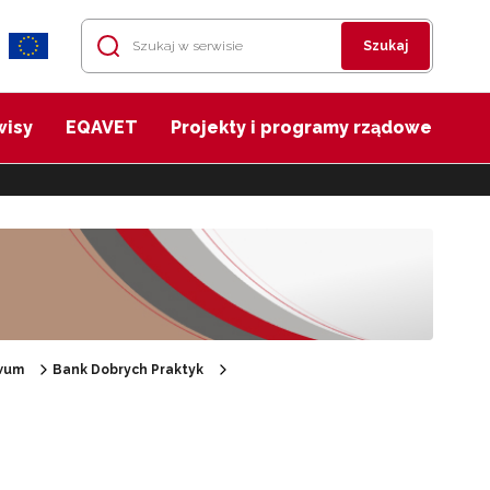
Szukaj
wisy
EQAVET
Projekty i programy rządowe
wum
Bank Dobrych Praktyk