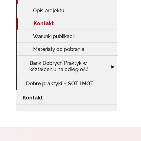
Zap
o s
Opis projektu
Adr
Kontakt
Warunki publikacji
W
cel
Materiały do pobrania
Bank Dobrych Praktyk w
Rozwiń sekcję "
▶
kształceniu na odległość
Dobre praktyki – SOT i MOT
Kontakt