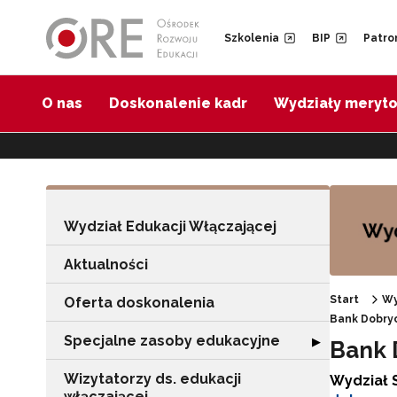
Przejdź do Nawigacji
Przejdź do stopki
Przejdź do treści artykułu
Szkolenia
BIP
Patro
O nas
Doskonalenie kadr
Wydziały meryt
Wydział Edukacji Włączającej
Aktualności
Start
Wy
Oferta doskonalenia
Bank Dobryc
Specjalne zasoby edukacyjne
Rozwiń sekcję "
▶
Bank 
Wizytatorzy ds. edukacji
Wydział 
włączającej