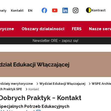
Kontrast
naty
Kontakt
EN
oryczne
Obszary działalności
FERS
Nasze ser
Newsletter ORE – zapisz się!
działy merytoryczne
Wydział Edukacji Włączającej
WSPE Archi
h Praktyk SPE
Kontakt
Specjalne zasoby edukacyjne"
Dobrych Praktyk − Kontakt
Specjalnych Potrzeb Edukacyjnych