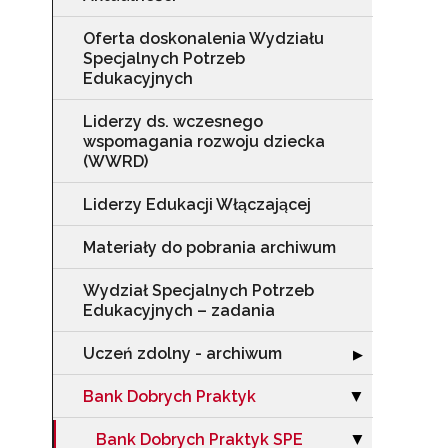
Oferta doskonalenia Wydziału
Specjalnych Potrzeb
Edukacyjnych
Liderzy ds. wczesnego
wspomagania rozwoju dziecka
(WWRD)
Liderzy Edukacji Włączającej
Materiały do pobrania archiwum
Wydział Specjalnych Potrzeb
Edukacyjnych – zadania
Uczeń zdolny - archiwum
Rozwiń sekcję 
▶
Bank Dobrych Praktyk
Zwiń sekcję "Ba
▶
N
Bank Dobrych Praktyk SPE
Zwiń sekcję "B
▶