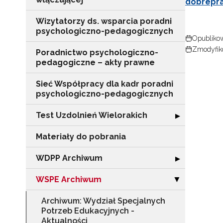
dobrepra
Wizytatorzy ds. wsparcia poradni
psychologiczno-pedagogicznych
Opublikow
Zmodyfik
Poradnictwo psychologiczno-
pedagogiczne – akty prawne
Sieć Współpracy dla kadr poradni
psychologiczno-pedagogicznych
Test Uzdolnień Wielorakich
Rozwiń sekcję "
▶
Materiały do pobrania
WDPP Archiwum
Rozwiń sekcję
▶
WSPE Archiwum
Zwiń sekcję "
▶
Archiwum: Wydział Specjalnych
Potrzeb Edukacyjnych -
Aktualności