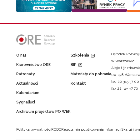
Ośrodek Rozwoju
O nas
Szkolenia
w Warszawie
Kierownictwo ORE
BIP
Aleje Ujazdowsk
Patronaty
Materiały do pobrania
00-478 Warsza
tel. 22 345 37 00
Aktualności
Kontakt
fax 22 345 37 70
Kalendarium
Sygnaliści
Archiwum projektów PO WER
Polityka prywatności
RODO
Regulamin publikowania informacji
Skargi i wn