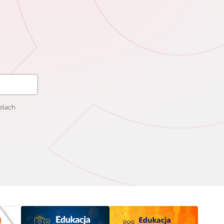
elach