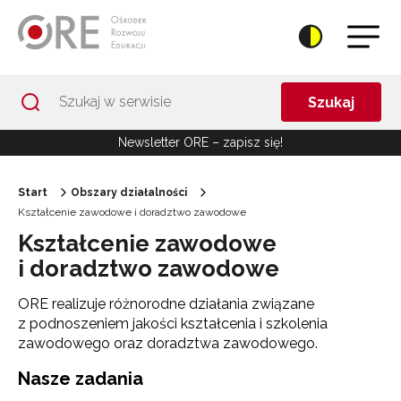
Przejdź do Nawigacji
Przejdź do stopki
Przejdź do treści artykułu
Szukaj
Newsletter ORE – zapisz się!
Start
Obszary działalności
Kształcenie zawodowe i doradztwo zawodowe
Kształcenie zawodowe
i doradztwo zawodowe
ORE realizuje różnorodne działania związane
z podnoszeniem jakości kształcenia i szkolenia
zawodowego oraz doradztwa zawodowego.
Nasze zadania