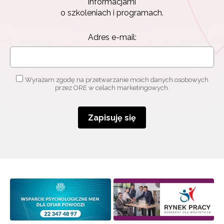
informacjami
Zapisz się i bądź na bieżąco z najnowszymi
o szkoleniach i programach.
informacjami
o szkoleniach i programach.
Adres e-mail:
Adres e-mail:
Wyrażam zgodę na przetwarzanie moich danych
Wyrażam zgodę na przetwarzanie moich danych osobowych
osobowych przez ORE w celach marketingowych.
przez ORE w celach marketingowych.
Zapisuję się
Zapisuję się