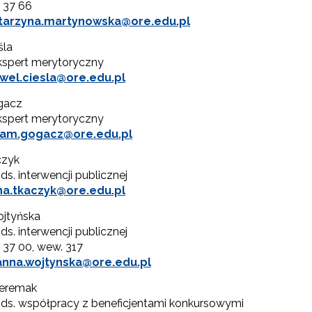
5 37 66
tarzyna.martynowska@ore.edu.pl
biór zaawansowanych technologicznie e-materiałów i gier"
śla
spert merytoryczny
wel.ciesla@ore.edu.pl
gacz
spert merytoryczny
am.gogacz@ore.edu.pl
czyk
Opracowanie i przetestowanie modelu branżowej szkoły ćwiczeń (BSĆ)"
ds. interwencji publicznej
na.tkaczyk@ore.edu.pl
jtyńska
"Pilotażowe wdrożenie modułowych e-podręczników"
ds. interwencji publicznej
5 37 00, wew. 317
anna.wojtynska@ore.edu.pl
"Rozwój kompetencji dydaktycznych zintegrowanego kształcenia przedmio
Seremak
 ds. współpracy z beneficjentami konkursowymi