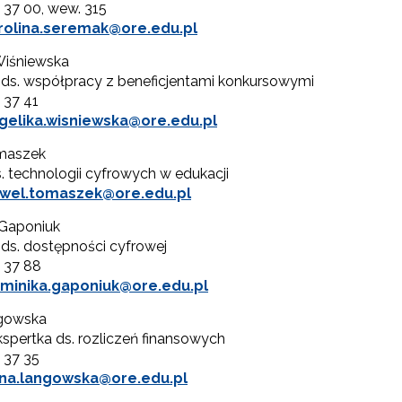
5 37 00, wew. 315
rolina.seremak@ore.edu.pl
Rządowy program „Przyjazna szkoła”"
Wiśniewska
 ds. współpracy z beneficjentami konkursowymi
5 37 41
Utworzenie i upowszechnienie portalu infozawodowe.men.gov.pl"
gelika.wisniewska@ore.edu.pl
maszek
. technologii cyfrowych w edukacji
"Zindywidualizowane i spersonalizowane doradztwo metodyczne"
wel.tomaszek@ore.edu.pl
Gaponiuk
 ds. dostępności cyfrowej
Rozwijanie metod i form wspierania uczennic i uczniów zdolnych"
5 37 88
minika.gaponiuk@ore.edu.pl
gowska
spertka ds. rozliczeń finansowych
5 37 35
na.langowska@ore.edu.pl