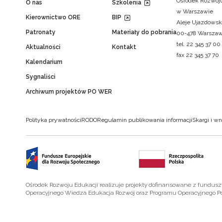
Ośrodek Rozwoju
O nas
Szkolenia
w Warszawie
Kierownictwo ORE
BIP
Aleje Ujazdowsk
Patronaty
Materiały do pobrania
00-478 Warsza
tel. 22 345 37 00
Aktualności
Kontakt
fax 22 345 37 70
Kalendarium
Sygnaliści
Archiwum projektów PO WER
Polityka prywatności
RODO
Regulamin publikowania informacji
Skargi i wn
Ośrodek Rozwoju Edukacji realizuje projekty dofinansowane z fundus
Operacyjnego Wiedza Edukacja Rozwój oraz Programu Operacyjnego P