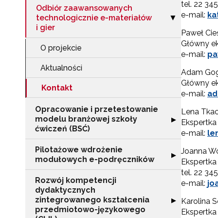
tel. 22 34
Odbiór zaawansowanych
e-mail:
ka
technologicznie e-materiałów
Zwiń sekcję "Od
▶
i gier
Paweł Cie
Główny ek
O projekcie
e-mail:
pa
Aktualności
Adam Go
Główny ek
Kontakt
e-mail:
ad
Opracowanie i przetestowanie
Lena Tka
modelu branżowej szkoły
Rozwiń sekcję "
▶
Ekspertka 
ćwiczeń (BSĆ)
e-mail:
le
Pilotażowe wdrożenie
Joanna Wo
Rozwiń sekcję 
▶
modułowych e-podręczników
Ekspertka 
tel. 22 34
Rozwój kompetencji
e-mail:
jo
dydaktycznych
zintegrowanego kształcenia
Rozwiń sekcję 
▶
Karolina 
przedmiotowo-językowego
Ekspertka