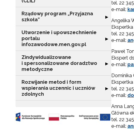
(CLIL)
tel. 22 34
e-mail:
ka
Rządowy program „Przyjazna
Rozwiń sekcję "
▶
szkoła”
Angelika 
Ekspertka
Utworzenie i upowszechnienie
tel. 22 34
portalu
Rozwiń sekcję "
▶
e-mail:
an
infozawodowe.men.gov.pl
Paweł To
Zindywidualizowane
Ekspert ds
i spersonalizowane doradztwo
Rozwiń sekcję 
▶
e-mail:
pa
metodyczne
Dominika 
Rozwijanie metod i form
Ekspertka
wspierania uczennic i uczniów
Rozwiń sekcję "
▶
tel. 22 34
zdolnych
e-mail:
do
Anna Lan
Główna ek
tel. 22 34
e-mail:
an