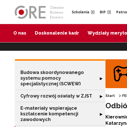
Przejdź do Nawigacji
Przejdź do stopki
Przejdź do treści artykułu
Szkolenia
BIP
Patro
O nas
Doskonalenie kadr
Wydziały meryt
Budowa skoordynowanego
systemu pomocy
Rozwiń sekcję 
▶
specjalistycznej (SCWEW)
Cyfrowy rozwój oświaty w ZJST
Rozwiń sekcję "
▶
Start
FE
Odbió
E-materiały wspierające
kształcenie kompetencji
Rozwiń sekcję "
▶
Kierowni
zawodowych
Katarzyn