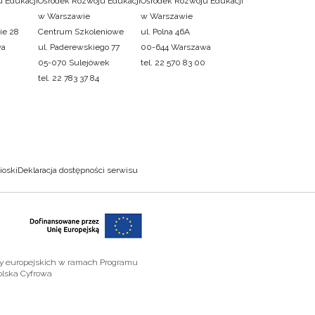
 Edukacji
Ośrodek Rozwoju Edukacji
Ośrodek Rozwoju Edukacji
w Warszawie
w Warszawie
ie 28
Centrum Szkoleniowe
ul. Polna 46A
wa
ul. Paderewskiego 77
00-644 Warszawa
05-070 Sulejówek
tel. 22 570 83 00
tel. 22 783 37 84
ioski
Deklaracja dostępności serwisu
zy europejskich w ramach Programu
olska Cyfrowa