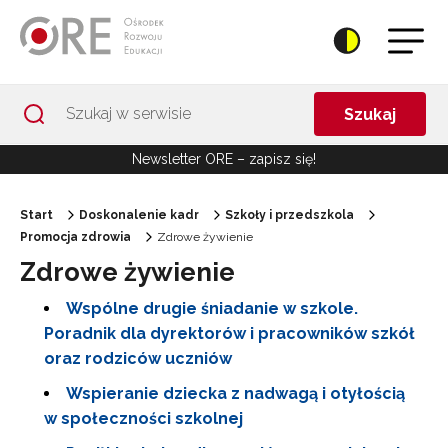
Przejdź do Nawigacji
Przejdź do stopki
Przejdź do treści artykułu
Szukaj
Newsletter ORE – zapisz się!
Start
Doskonalenie kadr
Szkoły i przedszkola
Promocja zdrowia
Zdrowe żywienie
Zdrowe żywienie
Wspólne drugie śniadanie w szkole.
Poradnik dla dyrektorów i pracowników szkół
oraz rodziców uczniów
Wspieranie dziecka z nadwagą i otyłością
w społeczności szkolnej