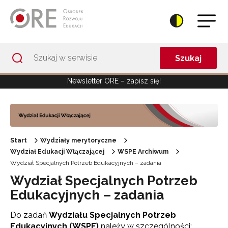
Przejdź do Nawigacji
Przejdź do stopki
Przejdź do treści artykułu
Szukaj
Newsletter ORE – zapisz się!
Start
Wydziały merytoryczne
Wydział Edukacji Włączającej
WSPE Archiwum
Wydział Specjalnych Potrzeb Edukacyjnych – zadania
Wydział Specjalnych Potrzeb
Edukacyjnych – zadania
Do zadań
Wydziału Specjalnych Potrzeb
Edukacyjnych (WSPE)
należy w szczególności: