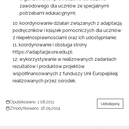
zawodowego dla uczniów ze specjalnymi
Newsletter ORE
potrzebami edukacyjnymi;
Zapisz się i bądź na bieżąco z najnowszymi
koordynowanie działań związanych z adaptacją
informacjami
o szkoleniach i programach.
podręczników i książek pomocniczych dla uczniów
Adres e-mail:
z niepełnosprawnościami oraz ich udostępnianie;
koordynowanie i obsługa strony
https://adaptacje.ore.edu.pl;
wykorzystywanie w realizowanych zadaniach
Wyrażam zgodę na przetwarzanie moich danych
rezultatów i produktów projektów
osobowych przez ORE w celach marketingowych.
współfinansowanych z funduszy Unii Europejskiej,
Zapisuję się
realizowanych przez ośrodek.
Opublikowano: 1.08.2011
Udostępnij
Zmodyfikowano: 16.09.2024