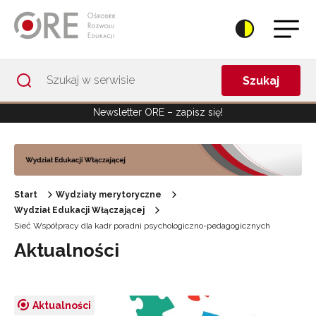
Przejdź do Nawigacji
Przejdź do stopki
Przejdź do treści artykułu
Szukaj
Newsletter ORE – zapisz się!
Start
Wydziały merytoryczne
Wydział Edukacji Włączającej
Sieć Współpracy dla kadr poradni psychologiczno-pedagogicznych
Aktualności
Aktualności