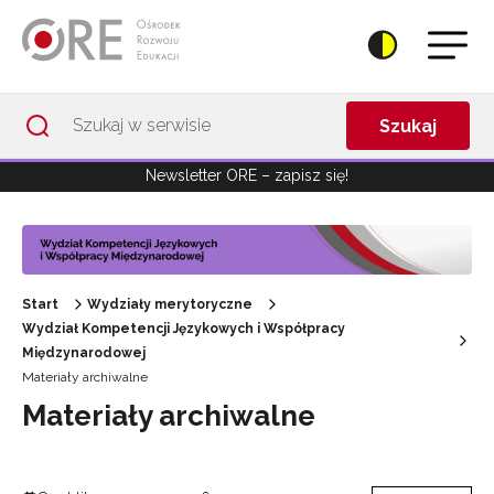
Przejdź do Nawigacji
Przejdź do stopki
Przejdź do treści artykułu
Szukaj
Newsletter ORE – zapisz się!
Start
Wydziały merytoryczne
Wydział Kompetencji Językowych i Współpracy
Międzynarodowej
Materiały archiwalne
Materiały archiwalne