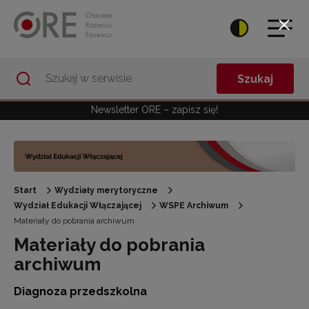
Przejdź do Nawigacji
Przejdź do stopki
Przejdź do treści artykułu
Szukaj
Newsletter ORE – zapisz się!
Start
Wydziały merytoryczne
Wydział Edukacji Włączającej
WSPE Archiwum
Materiały do pobrania archiwum
Materiały do pobrania
archiwum
Diagnoza przedszkolna