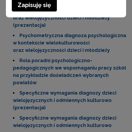
Psychometryczna diagnoza psychologiczna
Zapisuję się
w kontekście wielokulturowości
oraz wielojęzyczności dzieci i młodzieży
(prezentacja)
Psychometryczna diagnoza psychologiczna
w kontekście wielokulturowości
oraz wielojęzyczności dzieci i młodzieży
Rola poradni psychologiczno-
pedagogicznych we wspomaganiu pracy szkół
na przykładzie doświadczeń wybranych
powiatów
Specyficzne wymagania diagnozy dzieci
wielojęzycznych i odmiennych kulturowo
(prezentacja)
Specyficzne wymagania diagnozy dzieci
wielojęzycznych i odmiennych kulturowo