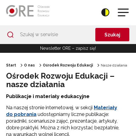
Przejdź do Nawigacji
Przejdź do stopki
Przejdź do treści artykułu
Szukaj
Newsletter ORE – zapisz się!
Start
O nas
Ośrodek Rozwoju Edukacji
Nasze działania
Ośrodek Rozwoju Edukacji –
nasze działania
Publikacje i materiały edukacyjne
Na naszej stronie internetowej, w sekcji
Materiały
do pobrania
udostępniamy liczne publikacje:
poradniki, scenariusze zajęć, prezentacje, artykuły,
dobre praktyki. Można z nich korzystać bezpłatnie,
na warunkach wolnej licencji.