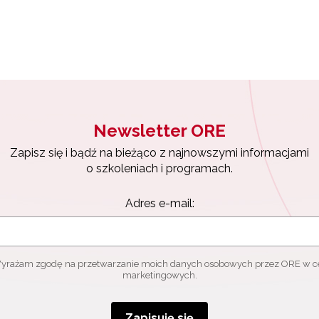
ach marketingowych.
 "Archiwum WKOKC"
Zapisuję się
Newsletter ORE
Zapisz się i bądź na bieżąco z najnowszymi informacjami
o szkoleniach i programach.
Adres e-mail:
yrażam zgodę na przetwarzanie moich danych osobowych przez ORE w c
marketingowych.
Zapisuję się