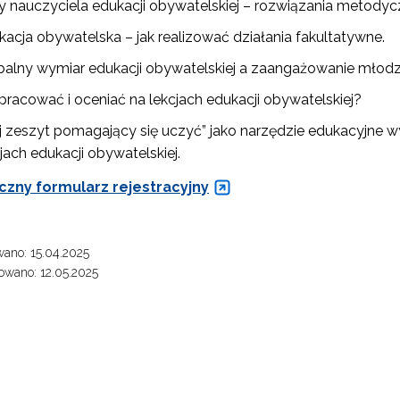
y nauczyciela edukacji obywatelskiej – rozwiązania metodyc
kacja obywatelska – jak realizować działania fakultatywne.
"Przedmioty matematyczno-przyrodnicze"
balny wymiar edukacji obywatelskiej a zaangażowanie młodzi
pracować i oceniać na lekcjach edukacji obywatelskiej?
Szkolenie dla fizyków w CERN 2025"
j zeszyt pomagający się uczyć” jako narzędzie edukacyjne 
jach edukacji obywatelskiej.
Szkolenie dla fizyków w CERN 2026"
czny formularz rejestracyjny
ewsletter ORE
ano: 15.04.2025
wano: 12.05.2025
isz się i bądź na bieżąco z najnowszymi informacjami
zkoleniach i programach.
es e-mail:
yrażam zgodę na przetwarzanie moich danych osobowych przez ORE w