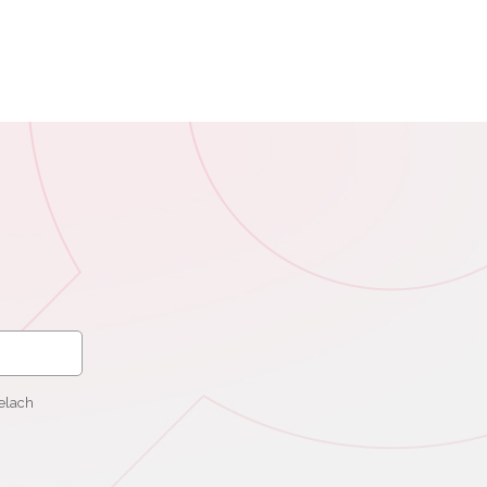
elach