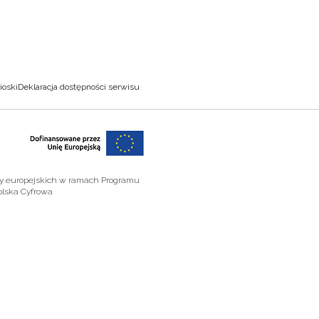
ioski
Deklaracja dostępności serwisu
zy europejskich w ramach Programu
olska Cyfrowa