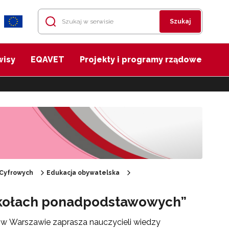
Szukaj
wisy
EQAVET
Projekty i programy rządowe
 Cyfrowych
Edukacja obywatelska
zkołach ponadpodstawowych”
 w Warszawie zaprasza nauczycieli wiedzy