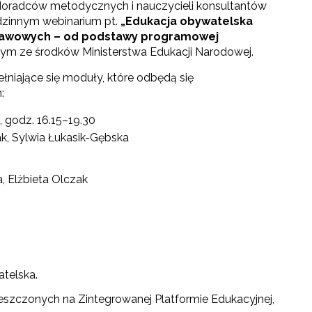
, doradców metodycznych i nauczycieli konsultantów
zinnym webinarium pt.
„
Edukacja obywatelska
tawowych –
od podstawy programowej
nym ze środków Ministerstwa Edukacji Narodowej.
łniające się moduły, które odbędą się
:
., godz. 16.15–19.30
ak, Sylwia Łukasik-Gębska
, Elżbieta Olczak
telska.
szczonych na Zintegrowanej Platformie Edukacyjnej,