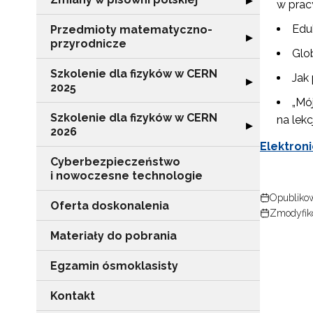
▶
w prac
Edu
Przedmioty matematyczno-
Rozwiń sekcję 
▶
przyrodnicze
Glo
Szkolenie dla fizyków w CERN
Jak 
Rozwiń sekcję "
▶
2025
„Mó
Szkolenie dla fizyków w CERN
na lekc
Rozwiń sekcję "
▶
2026
Elektroni
Cyberbezpieczeństwo
i nowoczesne technologie
N
Opublikow
Oferta doskonalenia
Zmodyfiko
Zap
o s
Materiały do pobrania
Adr
Egzamin ósmoklasisty
Kontakt
W