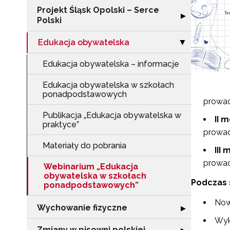
Projekt Śląsk Opolski – Serce
Rozwiń sekcję "P
▶
Polski
Edukacja obywatelska
Zwiń sekcję "Ed
▶
Edukacja obywatelska – informacje
Edukacja obywatelska w szkołach
ponadpodstawowych
prowad
Publikacja „Edukacja obywatelska w
II 
praktyce”
prowad
Materiały do pobrania
III
prowad
Webinarium „Edukacja
obywatelska w szkołach
Podczas 
ponadpodstawowych”
Now
Wychowanie fizyczne
Rozwiń sekcję 
▶
Wyk
Zmiany w pisowni polskiej
Rozwiń sekcję "