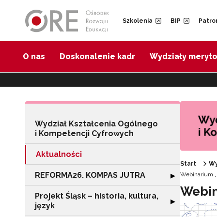
Przejdź do Nawigacji
Przejdź do stopki
Przejdź do treści artykułu
Szkolenia
BIP
Patro
O nas
Doskonalenie kadr
Wydziały meryt
Wydział Kształcenia Ogólnego
i Kompetencji Cyfrowych
Aktualności
Start
Wy
REFORMA26. KOMPAS JUTRA
Rozwiń sekcję
Webinarium „
▶
Webin
Projekt Śląsk – historia, kultura,
Rozwiń sekcję "Pr
▶
język