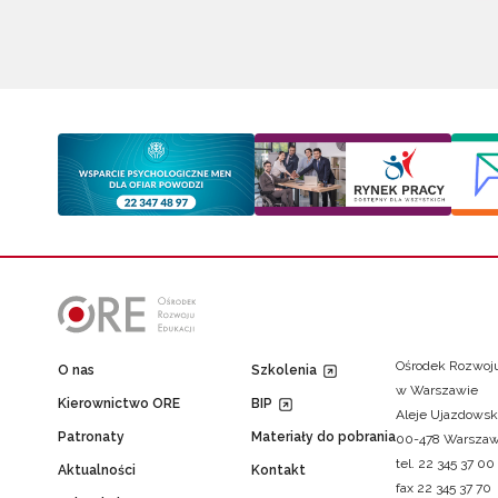
Ośrodek Rozwoju
O nas
Szkolenia
w Warszawie
Kierownictwo ORE
BIP
Aleje Ujazdowsk
Patronaty
Materiały do pobrania
00-478 Warsza
tel. 22 345 37 00
Aktualności
Kontakt
fax 22 345 37 70