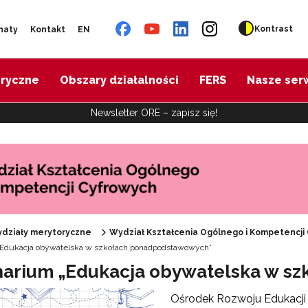
Kontrast
naty
Kontakt
EN
oryczne
Obszary działalności
FERS
Nasze ser
Newsletter ORE – zapisz się!
działy merytoryczne
Wydział Kształcenia Ogólnego i Kompetencji
 "REFORMA26. KOMPAS JUTRA"
Edukacja obywatelska w szkołach ponadpodstawowych”
arium „Edukacja obywatelska w s
ojekt Śląsk – historia, kultura, język"
Ośrodek Rozwoju Edukacji