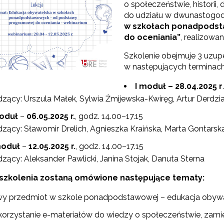
o społeczeństwie, historii
rojekt Śląsk Opolski – Serce Polski"
do udziału w dwunastogod
w szkołach ponadpods
do oceniania”
, realizowa
ukacja obywatelska"
Szkolenie obejmuje 3 uzupe
w następujących terminach
I moduł –
28.04.2025 r
zący: Urszula Małek, Sylwia Żmijewska-Kwiręg, Artur Derdzi
moduł
–
06.05.2025 r.
, godz. 14.00–17.15
zący: Sławomir Drelich, Agnieszka Kraińska, Marta Gontarska
 moduł
–
12.05.2025 r.
, godz. 14.00–17.15
zący: Aleksander Pawlicki, Janina Stojak, Danuta Sterna
szkolenia zostaną omówione następujące tematy:
y przedmiot w szkole ponadpodstawowej – edukacja obywa
"Wychowanie fizyczne"
orzystanie e-materiałów do wiedzy o społeczeństwie, zamie
Zmiany w pisowni polskiej"