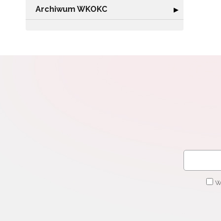
cel
Archiwum WKOKC
Rozwiń sekcję
▶
W