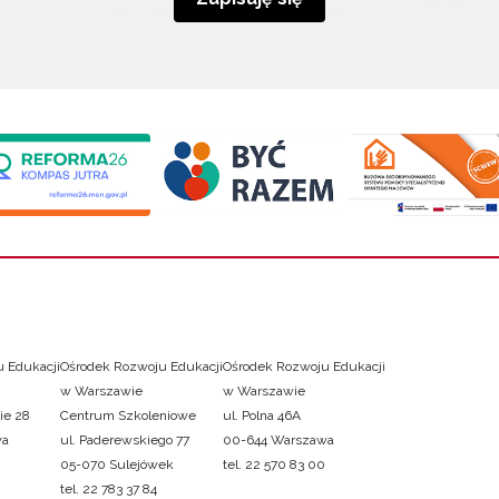
 Edukacji
Ośrodek Rozwoju Edukacji
Ośrodek Rozwoju Edukacji
w Warszawie
w Warszawie
ie 28
Centrum Szkoleniowe
ul. Polna 46A
wa
ul. Paderewskiego 77
00-644 Warszawa
05-070 Sulejówek
tel. 22 570 83 00
tel. 22 783 37 84