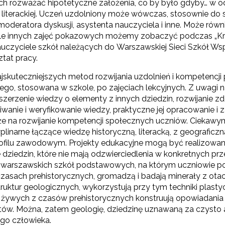
ach rozważać hipotetyczne założenia, co by było gdyby… w 
 literackiej. Uczeń uzdolniony może wówczas, stosownie do sw
moderatora dyskusji, asystenta nauczyciela i inne. Może równ
iele innych zajęć pokazowych możemy zobaczyć podczas „K
auczyciele szkół należących do Warszawskiej Sieci Szkół Ws
tat pracy.
jskuteczniejszych metod rozwijania uzdolnień i kompetencji 
ego, stosowana w szkole, po zajęciach lekcyjnych. Z uwagi n
zerzenie wiedzy o elementy z innych dziedzin, rozwijanie z
iwanie i weryfikowanie wiedzy, praktyczne jej opracowanie i
kże na rozwijanie kompetencji społecznych uczniów. Ciekawy
plinarne łączące wiedzę historyczną, literacką, z geograficz
rofilu zawodowym. Projekty edukacyjne mogą być realizowa
 dziedzin, które nie mają odzwierciedlenia w konkretnych pr
z warszawskich szkół podstawowych, na którym uczniowie poz
czasach prehistorycznych, gromadzą i badają minerały z otac
truktur geologicznych, wykorzystują przy tym techniki plas
 żywych z czasów prehistorycznych konstruują opowiadania uk
itów. Można, zatem geologię, dziedzinę uznawaną za czysto ak
go człowieka.