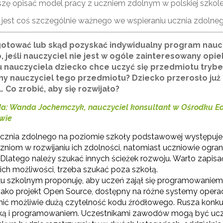
szę opisać model pracy z uczniem zdolnym w polskiej szkole
 jest coś szczególnie ważnego we wspieraniu ucznia zdolne
gotować lub skąd pozyskać indywidualny program naucza
 jeśli nauczyciel nie jest w ogóle zainteresowany opi
 nauczyciela dziecko chce uczyć się przedmiotu tryb
nny nauczyciel tego przedmiotu? Dziecko przerosło już
 Co zrobić, aby się rozwijało?
: Wanda Jochemczyk, nauczyciel konsultant w Ośrodku Ed
wie
cznia zdolnego na poziomie szkoły podstawowej występuje b
niom w rozwijaniu ich zdolności, natomiast uczniowie ogran
 Dlatego należy szukać innych ścieżek rozwoju. Warto zapisać
ewsletter ORE
ich możliwości, trzeba szukać poza szkołą.
u szkolnym proponuję, aby uczeń zajął się programowaniem g
isz się i bądź na bieżąco z najnowszymi informacjami
 jako projekt Open Source, dostępny na różne systemy operac
zkoleniach i programach.
ić możliwie dużą czytelność kodu źródłowego. Rusza konk
es e-mail:
ką i programowaniem. Uczestnikami zawodów mogą być uczn