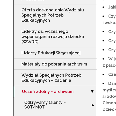
Jak
Oferta doskonalenia Wydziału
Specjalnych Potrzeb
Czy
Edukacyjnych
i wska
Liderzy ds. wczesnego
Czy
wspomagania rozwoju dziecka
Czy
(WWRD)
Czy
Liderzy Edukacji Włączającej
W j
Materiały do pobrania archiwum
z pla
Cze
Wydział Specjalnych Potrzeb
Edukacyjnych – zadania
Dzi
myślen
Uczeń zdolny - archiwum
Zwiń sekcję "U
▶
środow
Odkrywamy talenty –
Gimnaz
Rozwiń sekcję
▶
SOT/MOT
Dziec