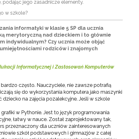
, podając jego zasadnicze elementy.
go w szkole?
nia informatyki w klasie 5 SP dla ucznia
eką merytoryczną nad dzieckiem i to głównie
em indywidualnym? Czy ucznia może objąć
 umiejętnościami rodziców i znajomych
ukacji Informatycznej i Zastosowań Komputerów
ardzo często. Nauczyciele, nie zawsze potrafią
iczają się do wykorzystania komputera jako maszynki
 dziecko na zajęcia pozalekcyjne. Jeśli w szkole
rafiki w Pythonie. Jest to język programowania
yjne, łatwy w nauce. Został zaprojektowany tak,
urs przeznaczony dla uczniów zainteresowanych
iowie szkół podstawowych i gimnazjów z całej