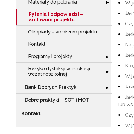
Materiały do pobrania
Rozwiń sekcję "
▶
W j
Jak
Pytania i odpowiedzi –
archiwum projektu
Czy 
Olimpiady – archiwum projektu
Jaki
Kontakt
Na 
Jak
Programy i projekty
Rozwiń sekcję "
▶
Kto
Ryzyko dysleksji w edukacji
Rozwiń sekcję "
▶
wczesnoszkolnej
W j
Jak
Bank Dobrych Praktyk
Rozwiń sekcję 
▶
Jak
Dobre praktyki – SOT i MOT
lub ws
Kontakt
Czy
W j