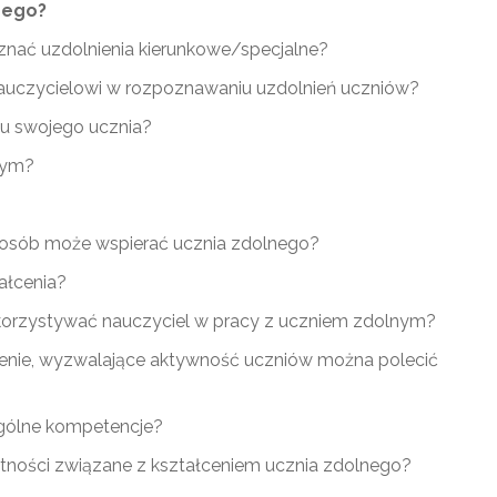
nego?
oznać uzdolnienia kierunkowe/specjalne?
żą nauczycielowi w rozpoznawaniu uzdolnień uczniów?
a u swojego ucznia?
nym?
sposób może wspierać ucznia zdolnego?
ałcenia?
korzystywać nauczyciel w pracy z uczniem zdolnym?
ślenie, wyzwalające aktywność uczniów można polecić
ególne kompetencje?
ętności związane z kształceniem ucznia zdolnego?