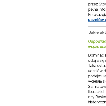
przez Sto
pełna info
Przekazuj
uczniów 
Jakie ak
Odpowiada
wspierani
Dominacja 
odbija się
Taka sytu
uczniów d
podejmują
wcielają 
Sarmatów,
literacki
czy Rasko
historyczn