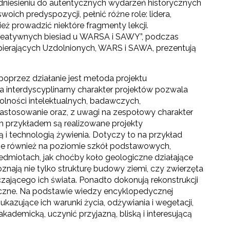
odniesieniu do autentycznych wydarzeń historycznych
oich predyspozycji, pełnić różne role: lidera,
ież prowadzić niektóre fragmenty lekcji.
reatywnych biesiad u WARSA i SAWY”, podczas
pierających Uzdolnionych, WARS i SAWA, prezentują
poprzez działanie jest metoda projektu
a interdyscyplinarny charakter projektów pozwala
dolności intelektualnych, badawczych,
 zastosowanie oraz, z uwagi na zespołowy charakter
m przykładem są realizowane projekty
ną i technologią żywienia. Dotyczy to na przykład
ne również na poziomie szkół podstawowych,
zedmiotach, jak choćby koło geologiczne działające
nają nie tylko strukturę budowy ziemi, czy zwierzęta
zającego ich świata. Ponadto dokonują rekonstrukcji
tyczne. Na podstawie wiedzy encyklopedycznej
azujące ich warunki życia, odżywiania i wegetacji,
ademicką, uczynić przyjazną, bliską i interesującą