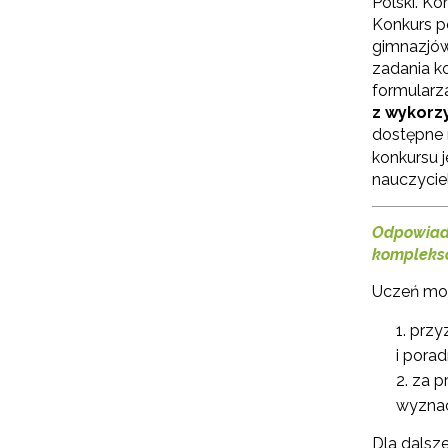
Polski. K
Konkurs p
gimnazjów
W
zadania k
cel
formularz
z wykorzy
dostępne 
konkursu 
nauczycie
Odpowiada
kompleks
Uczeń moż
przy
i pora
za p
wyznac
Dla dalsz