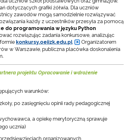
ie dla uczniów szkół podstawowych oraz gimnazjów.
 dotyczących grafiki żółwia. Dla uczniów
czestnicy zawodów mogą samodzielnie rozwiązywać
 rozwiązania każdy z uczestników przesyła za pomocą
e do programowania w języku Python
ować rozwiązując zadania konkursowe, analizując
tformie
konkursy.oeiizk.edu.pl
Organizatorem
erów w Warszawie, publiczna placówka doskonalenia
m.
artnera projektu
Opracowanie i wdrożenie
tępujących warunków:
koły, po zasięgnięciu opinii rady pedagogicznej
wychowawca, a opiekę merytoryczną sprawuje
ego ucznia)
w przedsięwzięciach organizowanych