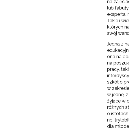
na zajęci
lub fabuły
eksperta, 
Takie i w
których n
swój warsz
Jedną z na
edukacyjn
ona na pos
na poszuk
pracy, ta
interdyscy
szkół o p
w zakresie
w jednej 
żyjące w 
różnych s
o istotach
np. trylob
dla młode