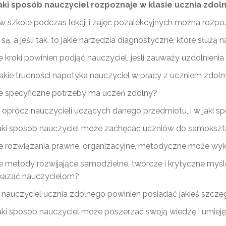
Materiały do pobrania"
aki sposób nauczyciel rozpoznaje w klasie ucznia zdol
 w szkole podczas lekcji i zajęć pozalekcyjnych można rozp
są, a jeśli tak, to jakie narzędzia diagnostyczne, które słu
e kroki powinien podjąć nauczyciel, jeśli zauważy uzdolnieni
jakie trudności napotyka nauczyciel w pracy z uczniem zdol
ie specyficzne potrzeby ma uczeń zdolny?
Programy i projekty"
, oprócz nauczycieli uczących danego przedmiotu, i w jaki 
Ryzyko dysleksji w edukacji wczesnoszkolnej"
aki sposób nauczyciel może zachęcać uczniów do samokszt
ie rozwiązania prawne, organizacyjne, metodyczne może wy
"Bank Dobrych Praktyk"
ie metody rozwijające samodzielne, twórcze i krytyczne my
kazać nauczycielom?
 nauczyciel ucznia zdolnego powinien posiadać jakieś szcz
aki sposób nauczyciel może poszerzać swoją wiedzę i umiej