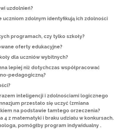
owi uzdolnień?
uczniom zdolnym identyfikują ich zdolności
tych programach, czy tylko szkoły?
rowane oferty edukacyjne?
koły dla uczniów wybitnych?
nna lepiej niż dotychczas współpracować
czno-pedagogiczną?
ości?
razem inteligencji i zdolnościami logicznego
imnazjum przestało się uczyć (zmiana
ieckiem na podstawie tamtego orzeczenia?
 4 z matematyki i braku udziału w konkursach.
hologa, pomógłby program indywidualny .