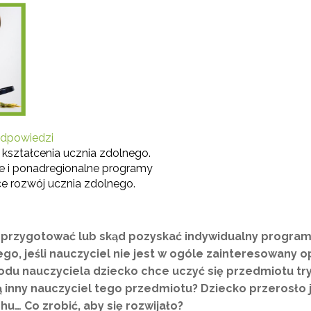
 odpowiedzi
kształcenia ucznia zdolnego.
Test Uzdolnień Wielorakich"
e i ponadregionalne programy
ce rozwój ucznia zdolnego.
 "WDPP Archiwum"
 przygotować lub skąd pozyskać indywidualny program n
WSPE Archiwum"
go, jeśli nauczyciel nie jest w ogóle zainteresowany 
odu nauczyciela dziecko chce uczyć się przedmiotu t
 inny nauczyciel tego przedmiotu? Dziecko przerosło 
hu… Co zrobić, aby się rozwijało?