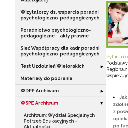
Wizytatorzy ds. wsparcia poradni
psychologiczno-pedagogicznych
Poradnictwo psychologiczno-
pedagogiczne – akty prawne
Sieć Współpracy dla kadr poradni
psychologiczno-pedagogicznych
Pytania i
Podstawy 
Test Uzdolnień Wielorakich
Rozwiń sekcję "
▶
Regionaln
wspierają
Materiały do pobrania
WDPP Archiwum
Rozwiń sekcję
▶
Jak
WSPE Archiwum
Zwiń sekcję "
▶
zdolne
z pow
Archiwum: Wydział Specjalnych
opieką
Potrzeb Edukacyjnych -
po fac
Aktualności