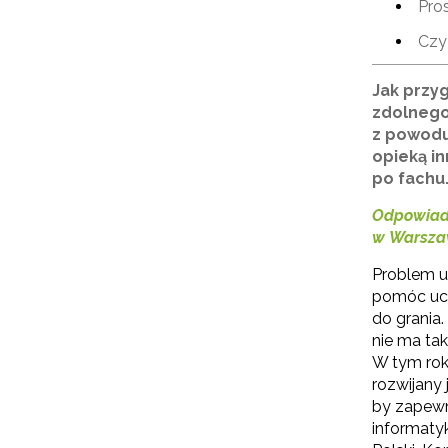
Pro
Czy
Jak przy
zdolnego,
z powodu
opieką i
po fachu…
Odpowiada
w Warsza
Problem u
pomóc ucz
do grania.
N
nie ma tak
W tym rok
Zap
rozwijany
o s
by zapewn
Adr
informaty