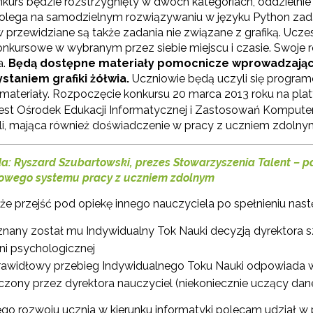
onkurs będzie rozstrzygnięty w dwóch kategoriach, oddzieln
olega na samodzielnym rozwiązywaniu w języku Python zadań
 przewidziane są także zadania nie związane z grafiką. U
yrażam zgodę na przetwarzanie moich danych osobowych przez ORE w
onkursowe w wybranym przez siebie miejscu i czasie. Swoje
ach marketingowych.
a.
Będą dostępne materiały pomocnicze wprowadzając
staniem grafiki żółwia.
Uczniowie będą uczyli się program
Zapisuję się
materiały. Rozpoczęcie konkursu 20 marca 2013 roku na pla
jest Ośrodek Edukacji Informatycznej i Zastosowań Komput
li, mająca również doświadczenie w pracy z uczniem zdolny
: Ryszard Szubartowski, prezes Stowarzyszenia Talent – p
owego systemu pracy z uczniem zdolnym
e przejść pod opiekę innego nauczyciela po spełnieniu nas
znany został mu Indywidualny Tok Nauki decyzją dyrektora sz
dni psychologicznej
rawidłowy przebieg Indywidualnego Toku Nauki odpowiada 
zony przez dyrektora nauczyciel (niekoniecznie uczący dan
ego rozwoju ucznia w kierunku informatyki polecam udział 