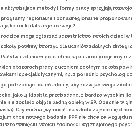
ie aktywizujące metody i formy pracy sprzyjają rozwoj
 programy regionalne i ponadregionalne proponowane 
zują kierunki dalszego rozwoju?
 rodzice mogą zgłaszać uczestnictwo swoich dzieci w 
 szkoły powinny tworzyć dla uczniów zdolnych zinteg
 Państwa zdaniem potrzebne są elitarne programy i sz
akich obszarach pracy z uczniem zdolnym szkoła powi
cówkami specjalistycznymi, np. z poradnią psychologi
go potrzebuje uczeń zdolny, aby rozwijać swoje zdoln
ecko, jako 4-klasista przebadane, z bardzo wysokim ilo
ia nie zostało objęte żadną opieką w SP. Obecnie w g
czeń zdolny - archiwum"
iska). Czy można „wymusić” na szkole zajęcie się dz
jum chce nowego badania, PPP nie chce ze względu na
 "Odkrywamy talenty – SOT/MOT"
ku w rozwinięciu swoich zdolności, wg znajomego psyc