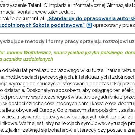
warzyszenie Talent: Olimpiadzie Informatycznej Gimnazjali
rmacja i kontak: www.talent.edu.pl
e także dokument pt.
„Standardy do opracowania autorsk
uzdolnionych Szkoła podstawowa”
opracowany przez 
tywizujące metody i formy pracy sprzyjają rozwojowi u
: Joanna Wojtulewicz, nauczycielka języka polskiego, do
a uczniów uzdolnionych
od wielu lat przekazu obrazowego w kulturze i nauce, wizual
 na możliwościach percepcyjnych, intelektualnych i zdolności
acja wymaga od nauczycieli stosowania podczas lekcji prze
o działania. Doskonałym sposobem, aby osiągnąć ten efekt,
cej problemy współczesnego świata lub zagadnienia z przes
się w postaci szlachciców, modnych dam i kawalerów, debatuj
 a ile z obywateli Europy. Co z naszym staropolskim: „ zast
ch, wcielają się w role detektywów badających okoliczności 
lnikowa. Ważne jest, aby na lekcjach symulować sytuacje p
e, z jakimi zetknęli się bohaterowie literaccy czy postacie zna