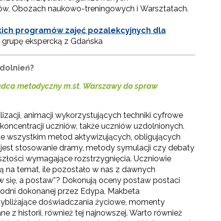
stów, Obozach naukowo-treningowych i Warsztatach.
ich programów zajęć pozalekcyjnych dla
grupę ekspercką z Gdańska
zdolnień?
radca metodyczny m.st. Warszawy do spraw
izacji, animacji wykorzystujących techniki cyfrowe
 koncentracji uczniów, także uczniów uzdolnionych.
de wszystkim metod aktywizujących, obligujących
 jest stosowanie dramy, metody symulacji czy debaty
złości wymagające rozstrzygnięcia. Uczniowie
ą na temat, ile pozostało w nas z dawnych
aw się, a postaw”? Dokonują oceny postaw postaci
zbrodni dokonanej przez Edypa, Makbeta
rzybliżające doświadczania życiowe, momenty
ne z historii, również tej najnowszej. Warto również