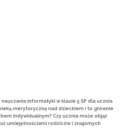
auczania informatyki w klasie 5 SP dla ucznia
opieką merytoryczną nad dzieckiem i to głównie
rybem indywidualnym? Czy ucznia może objąć
już umiejętnościami rodziców i znajomych