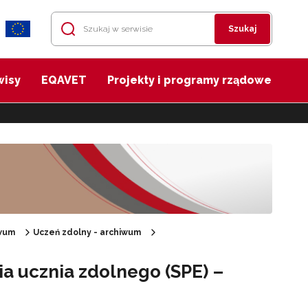
Szukaj
wisy
EQAVET
Projekty i programy rządowe
wum
Uczeń zdolny - archiwum
ia ucznia zdolnego (SPE) –