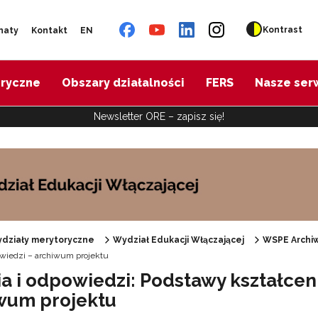
Kontrast
naty
Kontakt
EN
oryczne
Obszary działalności
FERS
Nasze ser
Newsletter ORE – zapisz się!
działy merytoryczne
Wydział Edukacji Włączającej
WSPE Archi
owiedzi – archiwum projektu
Specjalne zasoby edukacyjne"
ia i odpowiedzi: Podstawy kształcen
wum projektu