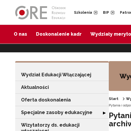
Przejdź do Nawigacji
Przejdź do stopki
Przejdź do treści artykułu
Szkolenia
BIP
Patro
O nas
Doskonalenie kadr
Wydziały meryt
Wydział Edukacji Włączającej
Aktualności
Start
Wy
Oferta doskonalenia
Pytania i odp
Specjalne zasoby edukacyjne
Rozwiń sekcję "
▶
Pytan
archi
Wizytatorzy ds. edukacji
włączającej