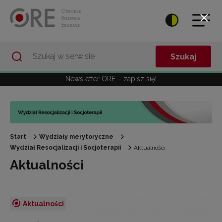
Przejdź do Nawigacji
Przejdź do stopki
Przejdź do treści artykułu
Szukaj
Newsletter ORE – zapisz się!
Start
Wydziały merytoryczne
Wydział Resocjalizacji i Socjoterapii
Aktualności
Aktualności
Aktualności