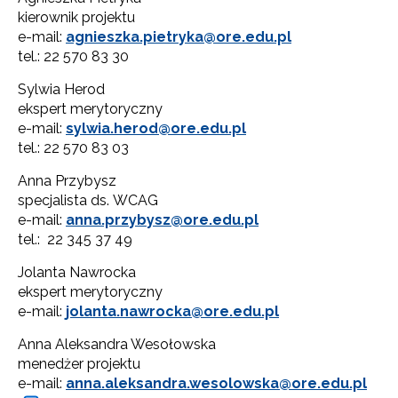
kierownik projektu
e-mail:
agnieszka.pietryka@ore.edu.pl
tel.: 22 570 83 30
Sylwia Herod
ekspert merytoryczny
e-mail:
sylwia.herod@ore.edu.pl
tel.: 22 570 83 03
Anna Przybysz
specjalista ds. WCAG
e-mail:
anna.przybysz@ore.edu.pl
tel.: 22 345 37 49
Jolanta Nawrocka
ekspert merytoryczny
e-mail:
jolanta.nawrocka@ore.edu.pl
Anna Aleksandra Wesołowska
menedżer projektu
e-mail:
anna.aleksandra.wesolowska@
ore.edu.pl