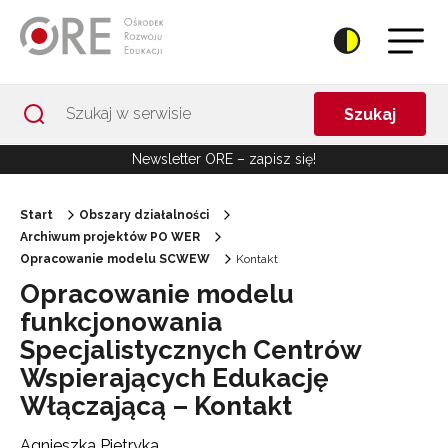
Przejdź do Nawigacji
Przejdź do stopki
Przejdź do treści artykułu
Szukaj
Newsletter ORE – zapisz się!
Start
Obszary działalności
Archiwum projektów PO WER
Opracowanie modelu SCWEW
Kontakt
Opracowanie modelu
funkcjonowania
Specjalistycznych Centrów
Wspierających Edukację
Włączającą – Kontakt
Agnieszka Pietryka