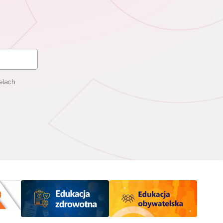
elach