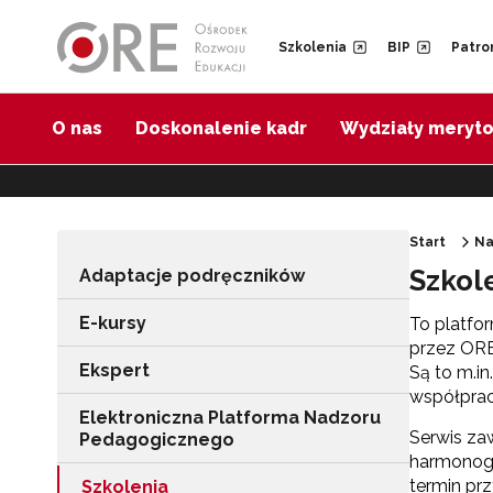
Przejdź do Nawigacji
Przejdź do stopki
Przejdź do treści artykułu
Szkolenia
BIP
Patro
O nas
Doskonalenie kadr
Wydziały meryt
Start
Na
Szkol
Adaptacje podręczników
E-kursy
To platfo
przez ORE
Ekspert
Są to m.in
współprac
Elektroniczna Platforma Nadzoru
Serwis zaw
Pedagogicznego
harmonogra
termin pr
Szkolenia