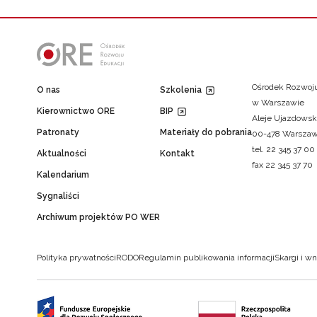
Ośrodek Rozwoju
O nas
Szkolenia
w Warszawie
Kierownictwo ORE
BIP
Aleje Ujazdowsk
Patronaty
Materiały do pobrania
00-478 Warsza
tel. 22 345 37 00
Aktualności
Kontakt
fax 22 345 37 70
Kalendarium
Sygnaliści
Archiwum projektów PO WER
Polityka prywatności
RODO
Regulamin publikowania informacji
Skargi i wn