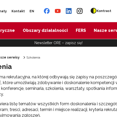
Kontrast
naty
Kontakt
EN
oryczne
Obszary działalności
FERS
Nasze ser
Newsletter ORE – zapisz się!
sze serwisy
Szkolenia
enia
rma rekrutacyjna, na której odbywają się zapisy na poszcz
, które umożliwiają zdobywanie i doskonalenie kompetencji
. konferencje, seminaria, szkolenia, warsztaty, spotkania info
y.
iera listę tematów wszystkich form doskonalenia i szczegółowe
m, treści, adresaci, termin i miejsce realizacji, kryteria rekr
zyjmowania zgłoszeń.