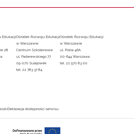
 Edukacji
Ośrodek Rozwoju Edukacji
Ośrodek Rozwoju Edukacji
w Warszawie
w Warszawie
ie 28
Centrum Szkoleniowe
ul. Polna 46A
wa
ul. Paderewskiego 77
00-644 Warszawa
05-070 Sulejówek
tel. 22 570 83 00
tel. 22 783 37 84
ioski
Deklaracja dostępności serwisu