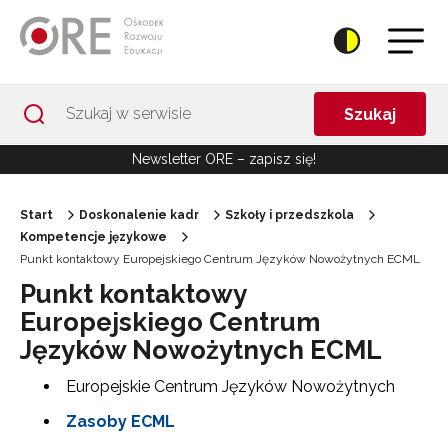
Przejdź do Nawigacji
Przejdź do stopki
Przejdź do treści artykułu
Szukaj
Newsletter ORE – zapisz się!
Start
Doskonalenie kadr
Szkoły i przedszkola
Kompetencje językowe
Punkt kontaktowy Europejskiego Centrum Języków Nowożytnych ECML
Punkt kontaktowy
Europejskiego Centrum
Języków Nowożytnych ECML
Europejskie Centrum Języków Nowożytnych
Zasoby ECML