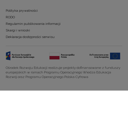
Polityka prywatności
RODO
Regulamin publikowania informacji
Skargi i wnioski
Deklaracja dostępności serwisu
Ośrodek Rozwoju Edukacji realizuje projekty dofinansowane z funduszy
europejskich w ramach Programu Operacyjnego Wiedza Edukacja
Rozwój oraz Programu Operacyjnego Polska Cyfrowa