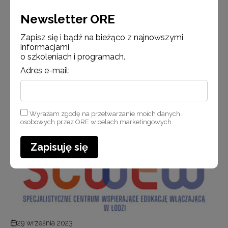
To ważny dzień także dla 23 Centrów, które przez 3
ostatnie miesiące w ramach trwałośc…
Newsletter ORE
Zapisz się i bądź na bieżąco z najnowszymi
informacjami
Czytaj więcej
o szkoleniach i programach.
Adres e-mail:
Aktualności
Wyrażam zgodę na przetwarzanie moich danych
osobowych przez ORE w celach marketingowych.
Zapisuję się
29 września 2023