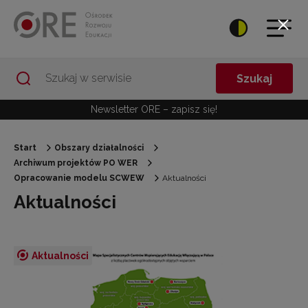
Przejdź do Nawigacji
Przejdź do stopki
Przejdź do treści artykułu
Szukaj
Newsletter ORE – zapisz się!
Start
Obszary działalności
Archiwum projektów PO WER
Opracowanie modelu SCWEW
Aktualności
Aktualności
Aktualności