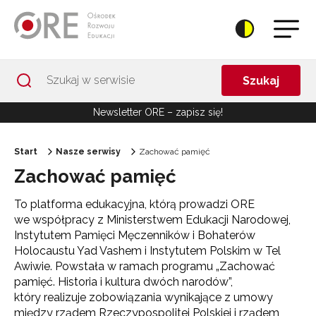
Przejdź do Nawigacji
Przejdź do stopki
Przejdź do treści artykułu
Szukaj
Newsletter ORE – zapisz się!
Start
Nasze serwisy
Zachować pamięć
Zachować pamięć
To platforma edukacyjna, którą prowadzi ORE
we współpracy z Ministerstwem Edukacji Narodowej,
Instytutem Pamięci Męczenników i Bohaterów
Holocaustu Yad Vashem i Instytutem Polskim w Tel
Awiwie. Powstała w ramach programu „Zachować
pamięć. Historia i kultura dwóch narodów”,
który realizuje zobowiązania wynikające z umowy
między rządem Rzeczypospolitej Polskiej i rządem