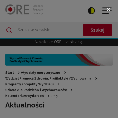
Przejdź do Nawigacji
Przejdź do stopki
Przejdź do treści artykułu
Szukaj
Newsletter ORE – zapisz się!
Start
Wydziały merytoryczne
Wydział Promocji Zdrowia, Profilaktyki i Wychowania
Programy i projekty Wydziału
Szkoła dla Rodziców i Wychowawców
Kalendarium wydarzeń
2015
Aktualności