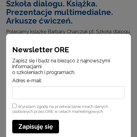
Szkoła dialogu. Książka.
Prezentacje multimedialne.
Arkusze ćwiczeń.
Polecamy książkę Barbary Charczuk pt. Szkoła dialogu.
Scenariusze i prezentacje multimedialne na spotkania
z rodzicami. Czy można sobie wyobrazić szkołę
Newsletter ORE
bez rodziców? Oczywiście nie. Rodzice zawsze stoją
Zapisz się i bądź na bieżąco z najnowszymi
za dzieckiem. A bez dziecka nie byłoby szkoły…
informacjami
o szkoleniach i programach.
Adres e-mail:
Czytaj więcej
Wyrażam zgodę na przetwarzanie moich danych
osobowych przez ORE w celach marketingowych.
Aktualności
Zapisuję się