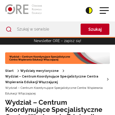
Przejdź do Nawigacji
Przejdź do stopki
Przejdź do treści artykułu
Szukaj
Newsletter ORE – zapisz się!
Start
Wydziały merytoryczne
Wydział – Centrum Koordynujące Specjalistyczne Centra
Wspierania Edukacji Włączającej
Wydział – Centrum Koordynujące Specjalistyczne Centra Wspierania
Edukacji Włączającej
Wydział – Centrum
Koordynujące Specjalistyczne