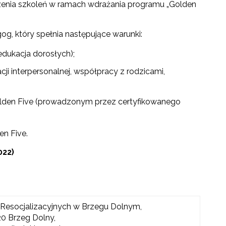
nia szkoleń w ramach wdrażania programu „Golden
g, który spełnia następujące warunki:
dukacja dorosłych);
 interpersonalnej, współpracy z rodzicami,
lden Five (prowadzonym przez certyfikowanego
n Five.
022)
Resocjalizacyjnych w Brzegu Dolnym,
120 Brzeg Dolny,