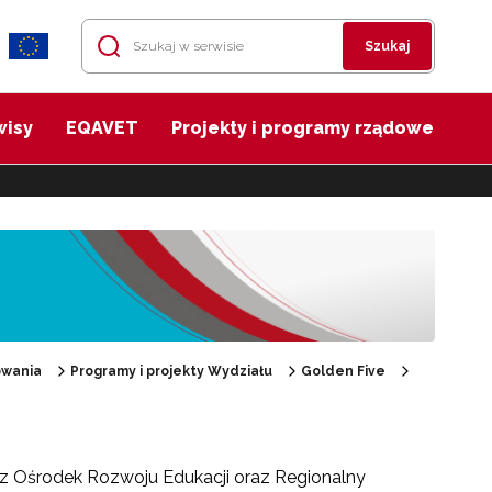
Szukaj
wisy
EQAVET
Projekty i programy rządowe
owania
Programy i projekty Wydziału
Golden Five
z Ośrodek Rozwoju Edukacji oraz Regionalny