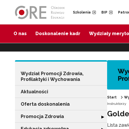
Przejdź do Nawigacji
Przejdź do stopki
Przejdź do treści artykułu
Szkolenia
BIP
Patro
O nas
Doskonalenie kadr
Wydziały meryt
Wydział Promocji Zdrowia,
Profilaktyki i Wychowania
Aktualności
Start
Wy
Oferta doskonalenia
Instruktorzy
Golde
Promocja Zdrowia
Rozwiń sekcję 
▶
Lista zaw
Edukacja zdrowotna
Rozwiń sekcję "