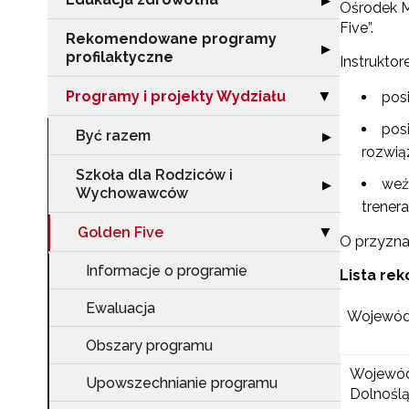
▶
Ośrodek M
Five”.
Rekomendowane programy
Rozwiń sekcję 
▶
profilaktyczne
Instrukto
Programy i projekty Wydziału
Zwiń sekcję "Pr
pos
▶
pos
Być razem
Rozwiń sekcję 
▶
rozwią
Szkoła dla Rodziców i
weź
Rozwiń sekcję 
▶
Wychowawców
trener
Golden Five
Zwiń sekcję "Go
▶
O przyzna
Informacje o programie
Lista re
Ewaluacja
Wojewó
Obszary programu
Wojewó
Upowszechnianie programu
Dolnoślą