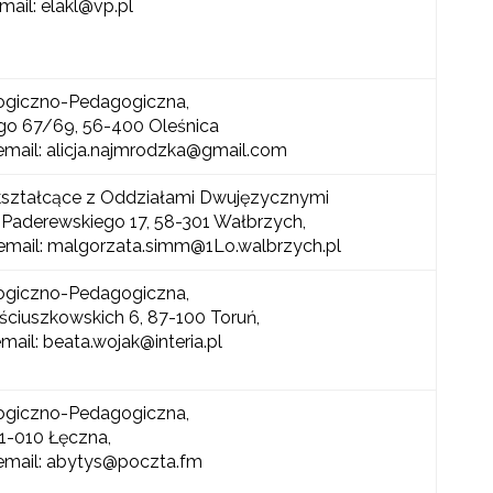
email: elakl@vp.pl
ogiczno-Pedagogiczna,
ego 67/69, 56-400 Oleśnica
 email: alicja.najmrodzka@gmail.com
ształcące z Oddziałami Dwujęzycznymi
 Paderewskiego 17, 58-301 Wałbrzych,
 ,email: malgorzata.simm@1Lo.walbrzych.pl
ogiczno-Pedagogiczna,
ściuszkowskich 6, 87-100 Toruń,
email: beata.wojak@interia.pl
ogiczno-Pedagogiczna,
 21-010 Łęczna,
 email: abytys@poczta.fm