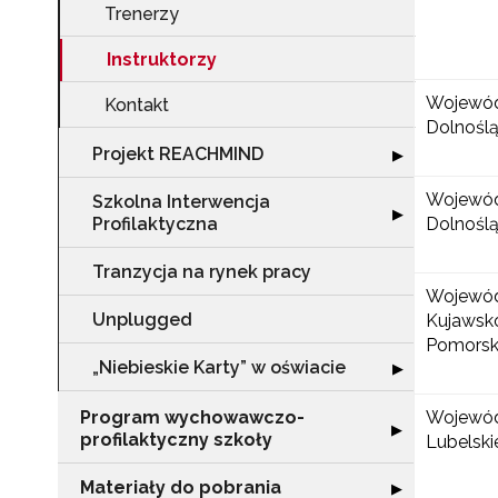
Trenerzy
Instruktorzy
Wojewó
Kontakt
Dolnoślą
Projekt REACHMIND
Rozwiń sekcję 
▶
Wojewó
Szkolna Interwencja
Rozwiń sekcję "
▶
Profilaktyczna
Dolnoślą
Tranzycja na rynek pracy
Wojewó
Unplugged
Kujawsk
Pomorsk
„Niebieskie Karty” w oświacie
Rozwiń sekcję "„
▶
Program wychowawczo-
Wojewó
Rozwiń sekcję 
▶
profilaktyczny szkoły
Lubelski
Materiały do pobrania
Rozwiń sekcję "
▶