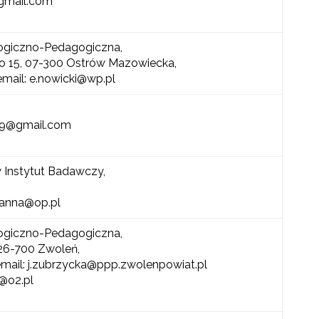
gmail.com
ogiczno-Pedagogiczna,
go 15, 07-300 Ostrów Mazowiecka,
email: e.nowicki@wp.pl
59@gmail.com
Instytut Badawczy,
.anna@op.pl
ogiczno-Pedagogiczna,
, 26-700 Zwoleń,
 email: j.zubrzycka@ppp.zwolenpowiat.pl
a@o2.pl