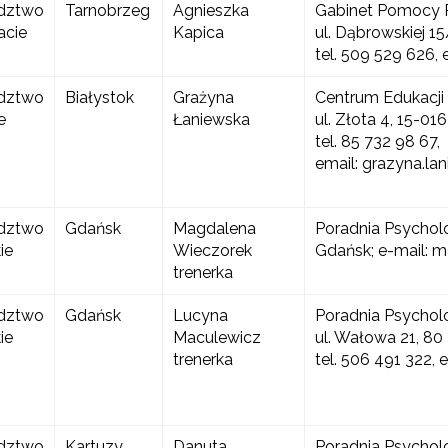
dztwo
Tarnobrzeg
Agnieszka
Gabinet Pomocy P
acie
Kapica
ul. Dąbrowskiej 1
tel. 509 529 626,
dztwo
Białystok
Grażyna
Centrum Edukacji 
e
Łaniewska
ul. Złota 4, 15-016
tel. 85 732 98 67,
email: grazyna.la
dztwo
Gdańsk
Magdalena
Poradnia Psychol
ie
Wieczorek
Gdańsk; e-mail:
trenerka
dztwo
Gdańsk
Lucyna
Poradnia Psychol
ie
Maculewicz
ul. Wałowa 21, 80
trenerka
tel. 506 491 322,
dztwo
Kartuzy
Danuta
Poradnia Psycho