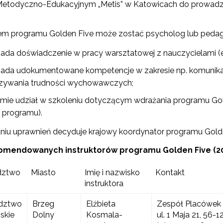
etodyczno-Edukacyjnym „Metis” w Katowicach do prowadze
"Rekomendowane programy profilaktyczne"
rem programu Golden Five może zostać psycholog lub pedago
ogramy i projekty Wydziału"
iada doświadczenie w pracy warsztatowej z nauczycielami (e
iada udokumentowane kompetencje w zakresie np. komunikacji
"Być razem"
zywania trudności wychowawczych;
mie udział w szkoleniu dotyczącym wdrażania programu Go
"Szkoła dla Rodziców i Wychowawców"
a programu).
lden Five"
niu uprawnień decyduje krajowy koordynator programu Golde
komendowanych instruktorów programu Golden Five (2
dztwo
Miasto
Imię i nazwisko
Kontakt
instruktora
dztwo
Brzeg
Elżbieta
Zespół Placówek 
skie
Dolny
Kosmala-
ul. 1 Maja 21, 56-