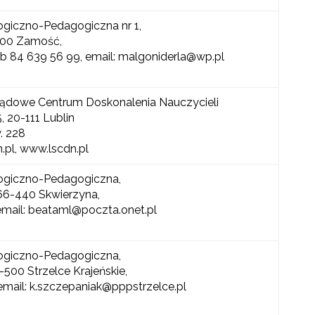
ogiczno-Pedagogiczna nr 1,
-400 Zamość,
lub 84 639 56 99, email: malgoniderla@wp.pl
ądowe Centrum Doskonalenia Nauczycieli
, 20-111 Lublin
w. 228
.pl, www.lscdn.pl
ogiczno-Pedagogiczna,
, 66-440 Skwierzyna,
 email: beataml@poczta.onet.pl
ogiczno-Pedagogiczna,
6-500 Strzelce Krajeńskie,
 email: k.szczepaniak@pppstrzelce.pl