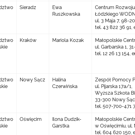
dztwo
Sieradz
Ewa
Centrum Rozwoju
Ruszkowska
Łódzkiego WODN 
ul. 3 Maja 7, 98-2
tel. 43 822 36 91
dztwo
Kraków
Mariola Kozak
Małopolskie Cent
skie
ul. Garbarska 1, 3
tel. 12 26 13 154
dztwo
Nowy Sącz
Halina
Zespół Pomocy P
skie
Czerwińska
ul. Pijarska 17a/1,
Wyższa Szkoła Biz
33-300 Nowy Sąc
ewsletter ORE
tel. 507-700-471 
isz się i bądź na bieżąco z najnowszymi informacjami
zkoleniach i programach.
dztwo
Oświęcim
Ilona Dudzik-
Małopolskie Cent
skie
Garstka
w Oświęcimiu, ul.
es e-mail:
tel. 604 620 150, 