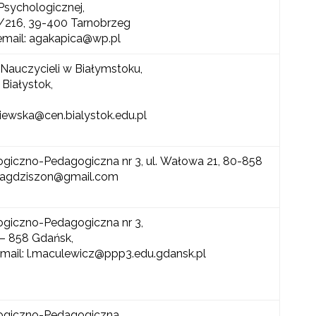
sychologicznej,
5/216, 39-400 Tarnobrzeg
 email: agakapica@wp.pl
Nauczycieli w Białymstoku,
 Białystok,
niewska@cen.bialystok.edu.pl
ogiczno-Pedagogiczna nr 3, ul. Wałowa 21, 80-858
 magdziszon@gmail.com
ogiczno-Pedagogiczna nr 3,
 – 858 Gdańsk,
 email: l.maculewicz@ppp3.edu.gdansk.pl
logiczno-Pedagogiczna