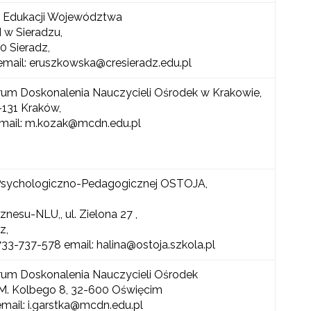
 Edukacji Województwa
w Sieradzu,
00 Sieradz,
, email: eruszkowska@cresieradz.edu.pl
rum Doskonalenia Nauczycieli Ośrodek w Krakowie,
1-131 Kraków,
, email: m.kozak@mcdn.edu.pl
sychologiczno-Pedagogicznej OSTOJA,
nesu-NLU,, ul. Zielona 27 ,
z,
733-737-578 email: halina@ostoja.szkola.pl
rum Doskonalenia Nauczycieli Ośrodek
 M. Kolbego 8, 32-600 Oświęcim
email: i.garstka@mcdn.edu.pl