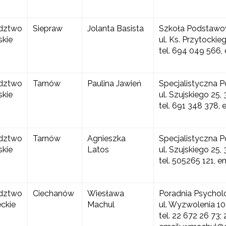
dztwo
Siepraw
Jolanta Basista
Szkoła Podstawow
yrażam zgodę na przetwarzanie moich danych osobowych przez ORE w
ach marketingowych.
skie
ul. Ks. Przytockie
tel. 694 049 566
Zapisuję się
dztwo
Tarnów
Paulina Jawień
Specjalistyczna P
skie
ul. Szujskiego 25,
tel. 691 348 378, 
dztwo
Tarnów
Agnieszka
Specjalistyczna P
skie
Latos
ul. Szujskiego 25,
tel. 505265 121, 
dztwo
Ciechanów
Wiesława
Poradnia Psychol
ckie
Machul
ul. Wyzwolenia 1
tel. 22 672 26 73;