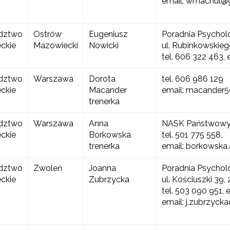
email: wmachul@
dztwo
Ostrów
Eugeniusz
Poradnia Psychol
ckie
Mazowiecki
Nowicki
ul. Rubinkowskie
tel. 606 322 463, 
dztwo
Warszawa
Dorota
tel. 606 986 129
ckie
Macander
email: macander
trenerka
dztwo
Warszawa
Anna
NASK Państwowy 
ckie
Borkowska
tel. 501 775 558,
trenerka
email: borkowska
dztwo
Zwoleń
Joanna
Poradnia Psychol
ckie
Zubrzycka
ul. Kościuszki 39
tel. 503 090 951,
email: j.zubrzyck