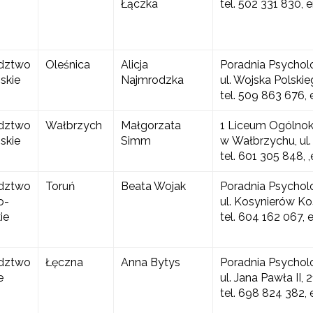
Łączka
tel. 502 331 830, 
dztwo
Oleśnica
Alicja
Poradnia Psychol
skie
Najmrodzka
ul. Wojska Polski
tel. 509 863 676,
"Projekt REACHMIND"
dztwo
Wałbrzych
Małgorzata
1 Liceum Ogólnok
Szkolna Interwencja Profilaktyczna"
skie
Simm
w Wałbrzychu, ul.
tel. 601 305 848,
dztwo
Toruń
Beata Wojak
Poradnia Psychol
o-
ul. Kosynierów Ko
ie
tel. 604 162 067, 
Niebieskie Karty” w oświacie"
dztwo
Łęczna
Anna Bytys
Poradnia Psychol
"Program wychowawczo-profilaktyczny szkoły"
e
ul. Jana Pawła II,
tel. 698 824 382,
Materiały do pobrania"