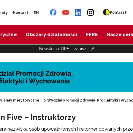
Kontrast
naty
Kontakt
EN
oryczne
Obszary działalności
FERS
Nasze ser
Newsletter ORE – zapisz się!
działy merytoryczne
Wydział Promocji Zdrowia, Profilaktyki i Wych
n Five – Instruktorzy
"Promocja Zdrowia"
iera nazwiska osób upoważnionych i rekomendowanych prze
Edukacja zdrowotna"