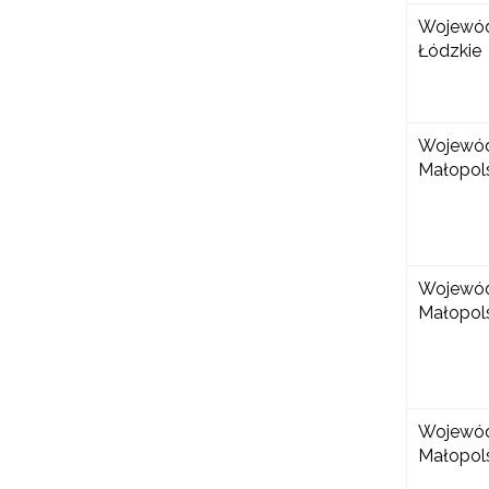
Wojewó
Łódzkie
Wojewó
Małopol
Wojewó
Małopol
N
Zap
o s
Wojewó
Małopol
Adr