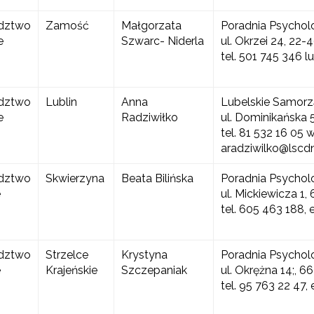
dztwo
Zamość
Małgorzata
Poradnia Psychol
e
Szwarc- Niderla
ul. Okrzei 24, 22
tel. 501 745 346 
dztwo
Lublin
Anna
Lubelskie Samorz
e
Radziwiłko
ul. Dominikańska 5
tel. 81 532 16 05 
aradziwilko@lscdn
dztwo
Skwierzyna
Beata Bilińska
Poradnia Psychol
e
ul. Mickiewicza 1
tel. 605 463 188,
dztwo
Strzelce
Krystyna
Poradnia Psychol
e
Krajeńskie
Szczepaniak
ul. Okrężna 14;, 6
tel. 95 763 22 47,