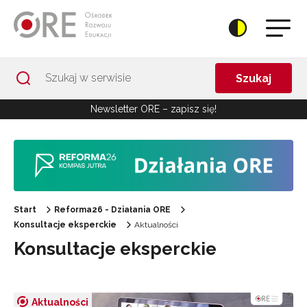
Przejdź do Nawigacji
Przejdź do stopki
Przejdź do treści artykułu
Szukaj
Newsletter ORE – zapisz się!
Start
Reforma26 - Działania ORE
Konsultacje eksperckie
Aktualności
Konsultacje eksperckie
Aktualności