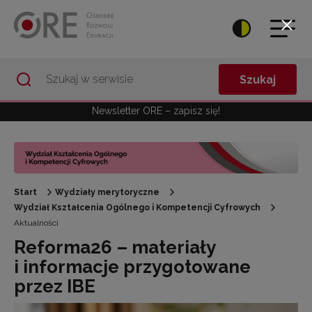
Przejdź do Nawigacji
Przejdź do stopki
Przejdź do treści artykułu
Szukaj
Newsletter ORE – zapisz się!
Start
Wydziały merytoryczne
Wydział Kształcenia Ogólnego i Kompetencji Cyfrowych
Aktualności
Reforma26 – materiały
i informacje przygotowane
przez IBE