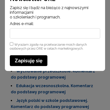
Wielkość pliku:
281 KB
Zapisz się i bądź na bieżąco z najnowszymi
Przyroda
informacjami
o szkoleniach i programach.
Wielkość pliku:
380 KB
Adres e-mail:
Wychowanie przedszkolne
Wielkość pliku:
228 KB
Zajęcia praktyczno-techniczne
Wyrażam zgodę na przetwarzanie moich danych
Wielkość pliku:
339 KB
osobowych przez ORE w celach marketingowych.
Komentarze dydaktyczne do podstawy
Zapisuję się
programowej
Wychowanie przedszkolne. Komentarz
do podstawy programowej
Edukacja wczesnoszkolna. Komentarz
do podstawy programowej
Język polski w szkole podstawowej.
Komentarz do podstawy programowej