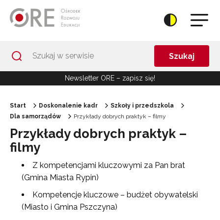
Przejdź do Nawigacji
Przejdź do stopki
Przejdź do treści artykułu
Szukaj
Newsletter ORE – zapisz się!
Start
Doskonalenie kadr
Szkoły i przedszkola
Dla samorządów
Przykłady dobrych praktyk – filmy
Przykłady dobrych praktyk –
filmy
Z kompetencjami kluczowymi za Pan brat
(Gmina Miasta Rypin)
Kompetencje kluczowe – budżet obywatelski
(Miasto i Gmina Pszczyna)