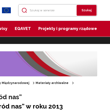
Szukaj
wisy
EQAVET
Projekty i programy rządowe
cy Międzynarodowej
Materiały archiwalne
ód nas”
śród nas” w roku 2013