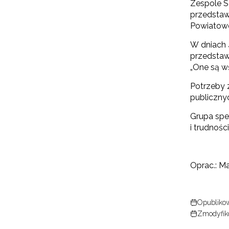
Zespole S
przedstaw
Powiatow
W dniach 4
przedstaw
„One są wś
Potrzeby 
publicznyc
Grupa spe
i trudnośc
Oprac.: M
Opublikow
Zmodyfik