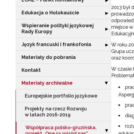
▶
2013 był 
Edukacja o Holokauście
Rozwiń sekcję "
▶
prowadzon
odpowiedzi
Wspieranie polityki językowej
miejsce w
Rozwiń sekcję "
▶
Rady Europy
Edukacyjn
Język francuski i frankofonia
Rozwiń sekcję "J
W roku 20
▶
Grupa ucze
Materiały do pobrania
oraz koord
W czasie 6
Kontakt
Problemat
Materiały archiwalne
Zwiń sekcję "Ma
▶
pra
Asperg
Europejskie portfolio językowe
pra
Projekty na rzecz Rozwoju
w latach 2016-2019
dia
roz
Współpraca polsko-gruzińska,
Zwiń sekcję "Ws
▶
projekt „One są wśród nas”
edukac