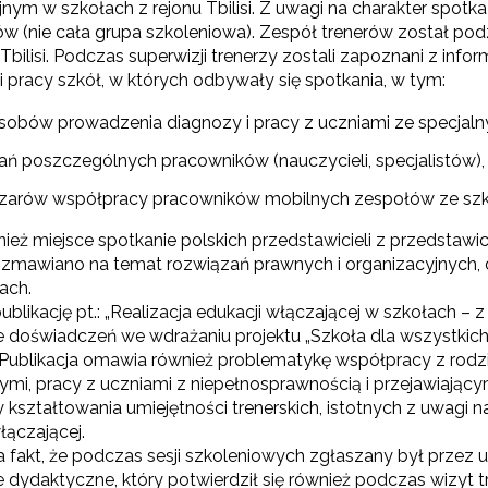
nym w szkołach z rejonu Tbilisi. Z uwagi na charakter spotk
w (nie cała grupa szkoleniowa). Zespół trenerów został podz
 Tbilisi. Podczas superwizji trenerzy zostali zapoznani z inf
i pracy szkół, w których odbywały się spotkania, w tym:
sobów prowadzenia diagnozy i pracy z uczniami ze specjaln
ań poszczególnych pracowników (nauczycieli, specjalistów),
zarów współpracy pracowników mobilnych zespołów ze szko
ież miejsce spotkanie polskich przedstawicieli z przedstawici
ozmawiano na temat rozwiązań prawnych i organizacyjnych, 
ach.
likację pt.: „Realizacja edukacji włączającej w szkołach – 
 doświadczeń we wdrażaniu projektu „Szkoła dla wszystkich”,
 Publikacja omawia również problematykę współpracy z rodz
ymi, pracy z uczniami z niepełnosprawnością i przejawiający
 kształtowania umiejętności trenerskich, istotnych z uwag
łączającej.
a fakt, że podczas sesji szkoleniowych zgłaszany był prze
dydaktyczne, który potwierdził się również podczas wizyt tr