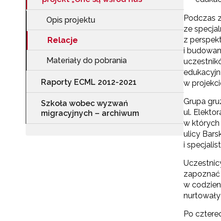
Podczas z
Opis projektu
ze specja
z perspekt
Relacje
i budowan
Materiały do pobrania
uczestnik
edukacyjn
Raporty ECML 2012-2021
w projekc
Grupa gru
Szkoła wobec wyzwań
ul. Elekto
migracyjnych – archiwum
w których
ulicy Bar
i specjali
Uczestnic
zapoznać 
w codzien
nurtowały
Po cztere