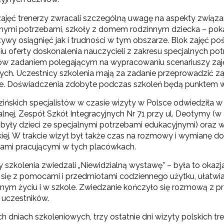
ajęć trenerzy zwracali szczególną uwagę na aspekty związ
lnymi potrzebami, szkoły z domem rodzinnym dziecka – pok
ywy osiągnięć jak i trudności w tym obszarze. Blok zajęć po
iu oferty doskonalenia nauczycieli z zakresu specjalnych po
ów zadaniem polegającym na wypracowaniu scenariuszy zajęć
ych. Uczestnicy szkolenia mają za zadanie przeprowadzić z
ie. Doświadczenia zdobyte podczas szkoleń będą punktem wyj
zińskich specjalistów w czasie wizyty w Polsce odwiedziła w
ralnej, Zespół Szkół Integracyjnych Nr 71 przy ul. Deotymy (w
 były dzieci ze specjalnymi potrzebami edukacyjnymi) o
skiej. W trakcie wizyt był także czas na rozmowy i wymianę 
stami pracującymi w tych placówkach.
y szkolenia zwiedzali „Niewidzialną wystawę” – była to oka
się z pomocami i przedmiotami codziennego użytku, ułatwi
nym życiu i w szkole. Zwiedzanie kończyło się rozmową z pr
 uczestników.
ch dniach szkoleniowych, trzy ostatnie dni wizyty polskich 