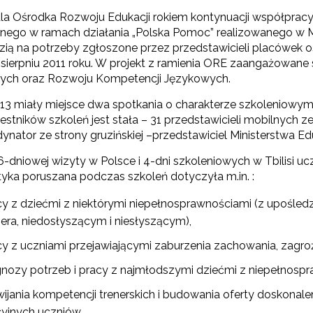
dla Ośrodka Rozwoju Edukacji rokiem kontynuacji współpracy 
Edukacja o Holokauście"
ego w ramach działania „Polska Pomoc” realizowanego w Min
ą na potrzeby zgłoszone przez przedstawicieli placówek oświ
 sierpniu 2011 roku. W projekt z ramienia ORE zaangażowane
Wspieranie polityki językowej Rady Europy"
ych oraz Rozwoju Kompetencji Językowych.
ęzyk francuski i frankofonia"
13 miały miejsce dwa spotkania o charakterze szkoleniowym –
stników szkoleń jest stała – 31 przedstawicieli mobilnych z
ynator ze strony gruzińskiej –przedstawiciel Ministerstwa Eduk
-dniowej wizyty w Polsce i 4-dni szkoleniowych w Tbilisi uc
yka poruszana podczas szkoleń dotyczyła m.in. :
teriały archiwalne"
cy z dziećmi z niektórymi niepełnosprawnościami (z upośl
era, niedosłyszącym i niesłyszącym),
cy z uczniami przejawiającymi zaburzenia zachowania, zag
gnozy potrzeb i pracy z najmłodszymi dziećmi z niepełnos
wijania kompetencji trenerskich i budowania oferty doskonale
półpraca polsko-gruzińska, projekt „One są wśród nas”"
yjnych uczniów.