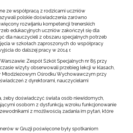
ane ze współpracą z rodzicami uczniów
azywali polskie doświadczenia zarówno
święcony rozwijaniu kompetencji trenerskich
trzeb edukacyjnych uczniów zakończył się dla
 dla nauczycieli z obszaru specjalnych potrzeb
ajęcia w szkołach zaproszonych do współpracy
ścia do dalszej pracy w 2014 r.
 Warszawie: Zespół Szkół Specjalnych nr 85 przy
 czasie wizyty obserwowali przebieg lekcji w klasach,
raz w Młodzieżowym Ośrodku Wychowawczym przy
doświadczeń z dyrektorami, nauczycielami
zja, żeby doświadczyć świata osób niewidomych,
ającymi osobom z dysfunkcją wzroku funkcjonowanie
zewodnikami z możliwością zadania im pytań, które
trenerów w Gruzji poświęcone były spotkaniom