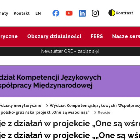
Kontrast
naty
Kontakt
EN
oryczne
Obszary działalności
FERS
Nasze ser
Newsletter ORE – zapisz się!
działy merytoryczne
Wydział Kompetencji Językowych i Współpra
polsko-gruzińska, projekt „One są wśród nas”
Relacje
je z działań w projekcie „One są wśr
 "DELFORT"
je z działań w projekcie „„One są w
"ECML – Punkt Kontaktowy"