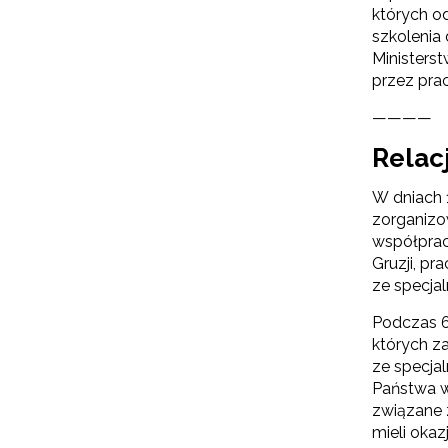
N
których o
szkolenia
Zap
Ministers
o s
przez pra
Adr
————
Relac
W
cel
W dniach 1
zorganizo
współprac
Gruzji, pr
ze specja
Podczas 6
których z
ze specja
Państwa w
związane 
mieli oka