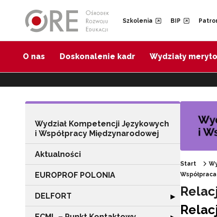
Przejdź do Nawigacji
Przejdź do stopki
Przejdź do treści artykułu
Szkolenia
BIP
Patro
O nas
Doskonalenie kadr
Wydziały meryt
Wydział Kompetencji Językowych
i Współpracy Międzynarodowej
Aktualności
Start
Wy
EUROPROF POLONIA
Współpraca 
Relac
DELFORT
Rozwiń sekcję
▶
Relac
ECML – Punkt Kontaktowy
Rozwiń sekcję 