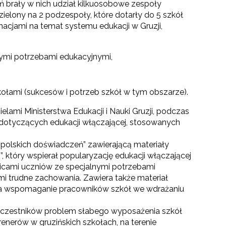
ań brały w nich udział kilkuosobowe zespoły
ielony na 2 podzespoły, które dotarły do 5 szkół
ormacjami na temat systemu edukacji w Gruzji,
ymi potrzebami edukacyjnymi,
łami (sukcesów i potrzeb szkół w tym obszarze).
elami Ministerstwa Edukacji i Nauki Gruzji, podczas
dotyczących edukacji włączającej, stosowanych
z polskich doświadczeń” zawierającą materiały
 który wspierał popularyzację edukacji włączającej
icami uczniów ze specjalnymi potrzebami
mi trudne zachowania. Zawiera także materiał
i na wspomaganie pracowników szkół we wdrażaniu
z uczestników problem słabego wyposażenia szkół
enerów w gruzińskich szkołach, na terenie