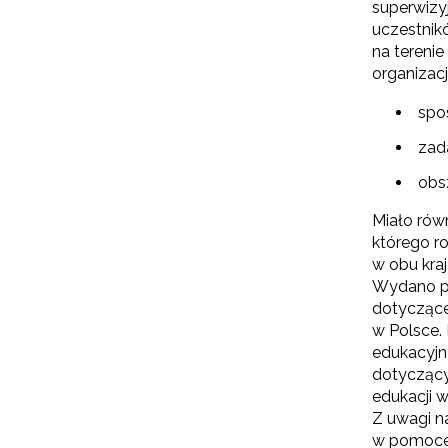
superwizyj
uczestnikó
na terenie
organizacj
spo
zad
obs
Miało równ
którego r
w obu kraj
Wydano pub
dotyczące
w Polsce.
edukacyjn
dotyczący
edukacji w
Z uwagi n
w pomoce 