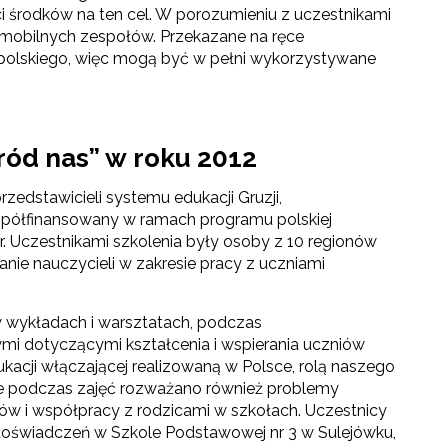
ci środków na ten cel. W porozumieniu z uczestnikami
mobilnych zespołów. Przekazane na ręce
 polskiego, więc mogą być w pełni wykorzystywane
śród nas” w roku 2012
rzedstawicieli systemu edukacji Gruzji,
spółfinansowany w ramach programu polskiej
. Uczestnikami szkolenia były osoby z 10 regionów
anie nauczycieli w zakresie pracy z uczniami
w wykładach i warsztatach, podczas
ymi dotyczącymi kształcenia i wspierania uczniów
kacji włączającej realizowaną w Polsce, rolą naszego
ie podczas zajęć rozważano również problemy
ów i współpracy z rodzicami w szkołach. Uczestnicy
 doświadczeń w Szkole Podstawowej nr 3 w Sulejówku,