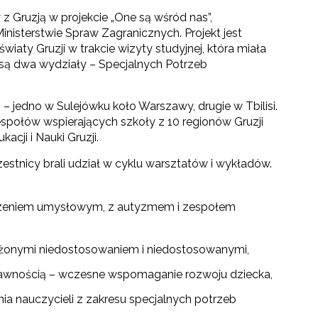
z Gruzją w projekcie „One są wśród nas”,
isterstwie Spraw Zagranicznych. Projekt jest
aty Gruzji w trakcie wizyty studyjnej, która miała
 są dwa wydziały – Specjalnych Potrzeb
 jedno w Sulejówku koło Warszawy, drugie w Tbilisi.
espołów wspierających szkoły z 10 regionów Gruzji
acji i Nauki Gruzji.
zestnicy brali udział w cyklu warsztatów i wykładów.
edzeniem umysłowym, z autyzmem i zespołem
rożonymi niedostosowaniem i niedostosowanymi,
prawnością – wczesne wspomaganie rozwoju dziecka,
nia nauczycieli z zakresu specjalnych potrzeb