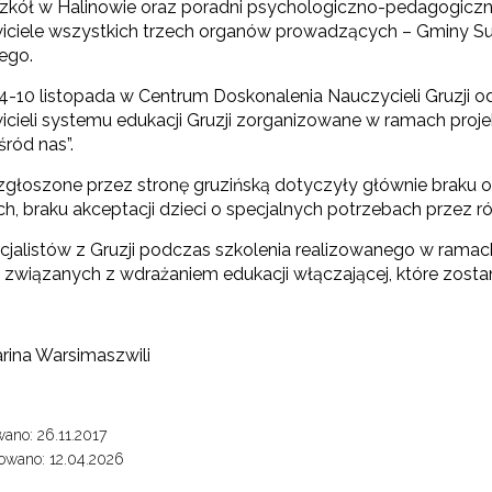
zkół w Halinowie oraz poradni psychologiczno-pedagogicznej
iciele wszystkich trzech organów prowadzących – Gminy Su
ego.
-10 listopada w Centrum Doskonalenia Nauczycieli Gruzji odb
icieli systemu edukacji Gruzji zorganizowane w ramach proj
ród nas”.
zgłoszone przez stronę gruzińską dotyczyły głównie braku o
h, braku akceptacji dzieci o specjalnych potrzebach przez r
cjalistów z Gruzji podczas szkolenia realizowanego w ramac
i związanych z wdrażaniem edukacji włączającej, które zosta
arina Warsimaszwili
ano: 26.11.2017
owano: 12.04.2026