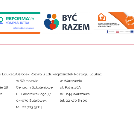
 Edukacji
Ośrodek Rozwoju Edukacji
Ośrodek Rozwoju Edukacji
w Warszawie
w Warszawie
ie 28
Centrum Szkoleniowe
ul. Polna 46A
wa
ul. Paderewskiego 77
00-644 Warszawa
05-070 Sulejówek
tel. 22 570 83 00
tel. 22 783 37 84