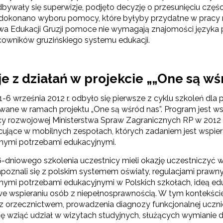
ewsletter ORE
dbywały się superwizje, podjęto decyzję o przesunięciu częś
 dokonano wyboru pomocy, które byłyby przydatne w pracy 
isz się i bądź na bieżąco z najnowszymi informacjami
twa Edukacji Gruzji pomoce nie wymagają znajomości języka
zkoleniach i programach.
cowników gruzińskiego systemu edukacji.
es e-mail:
je z działań w projekcie „„One są w
yrażam zgodę na przetwarzanie moich danych osobowych przez ORE w
ach marketingowych.
-6 września 2012 r. odbyło się pierwsze z cyklu szkoleń dla p
wane w ramach projektu „One są wśród nas”. Program jest w
Zapisuję się
y rozwojowej Ministerstwa Spraw Zagranicznych RP w 2012 r
acujące w mobilnych zespołach, których zadaniem jest wspier
lnymi potrzebami edukacyjnymi.
-dniowego szkolenia uczestnicy mieli okazję uczestniczyć 
apoznali się z polskim systemem oświaty, regulacjami prawn
lnymi potrzebami edukacyjnymi w Polskich szkołach, ideą edu
e wspieraniu osób z niepełnosprawnością. W tym kontekśc
z orzecznictwem, prowadzenia diagnozy funkcjonalnej uczni
zję wziąć udział w wizytach studyjnych, służących wymianie