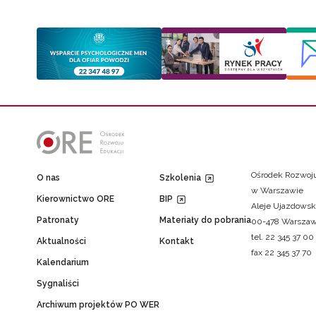
Ośrodek Rozwoju
O nas
Szkolenia
w Warszawie
Kierownictwo ORE
BIP
Aleje Ujazdowsk
Patronaty
Materiały do pobrania
00-478 Warsza
tel. 22 345 37 00
Aktualności
Kontakt
fax 22 345 37 70
Kalendarium
Sygnaliści
Archiwum projektów PO WER