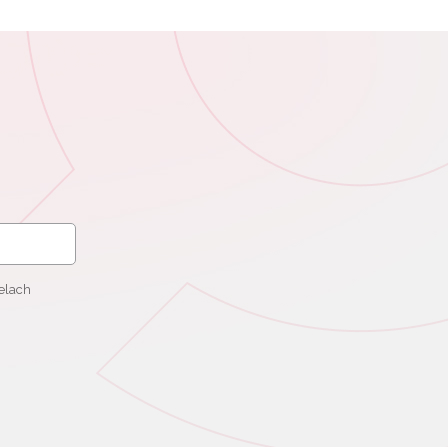
elach