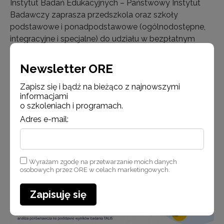
Instytut Badań Edukacyjnych – Państwowy Instytut
Badawczy zaprasza przedszkola oraz szkoły
podstawowe i ponadpodstawowe (ogólnodostępne,
integracyjne i specjalne) do udziału w bezpłatnym
programie szkoleniowo-badawczym „Łączymy.
Tworzenie spójnych i wspierających środowisk uczenia
Newsletter ORE
się i rozwoju…
Zapisz się i bądź na bieżąco z najnowszymi
informacjami
o szkoleniach i programach.
Czytaj więcej
Adres e-mail:
Wyrażam zgodę na przetwarzanie moich danych
Aktualności
osobowych przez ORE w celach marketingowych.
Zapisuję się