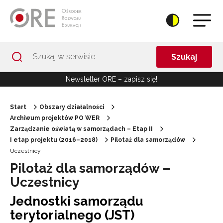
Przejdź do Nawigacji
Przejdź do stopki
Przejdź do treści artykułu
Szukaj
Newsletter ORE – zapisz się!
Start
Obszary działalności
Archiwum projektów PO WER
Zarządzanie oświatą w samorządach – Etap II
I etap projektu (2016–2018)
Pilotaż dla samorządów
Uczestnicy
Pilotaż dla samorządów –
Uczestnicy
Jednostki samorządu
terytorialnego (JST)