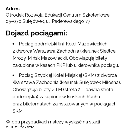
Adres
Ośrodek Rozwoju Edukacji Centrum Szkoleniowe
05-070 Sulejówek, ul. Paderewskiego 77
Dojazd pociągami:
Newsletter ORE
Pociąg podmiejski linii Kolei Mazowieckich
Zapisz się i bądź na bieżąco z najnowszymi
z dworca Warszawa Zachodnia (kierunek Siedlce,
informacjami
Mrozy, Mińsk Mazowiecki). Obowiązują bilety
o szkoleniach i programach.
zakupione w kasach PKP lub u kierownika pociągu.
Adres e-mail:
Pociąg Szybkiej Kolei Miejskiej (SKM) z dworca
Warszawa Zachodnia (kierunek Sulejówek Miłosna).
Obowiązują bilety ZTM (strefa 2 – dawna strefa
Wyrażam zgodę na przetwarzanie moich danych
osobowych przez ORE w celach marketingowych.
podmiejska) zakupione w kioskach Ruchu
oraz biletomatach zainstalowanych w pociągach
Zapisuję się
SKM.
W obu przypadkach należy wysiąść na stacji