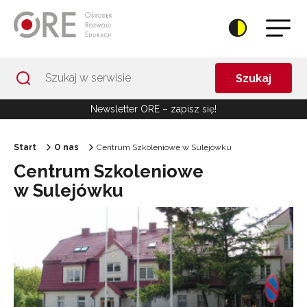
Przejdź do Nawigacji
Przejdź do stopki
Przejdź do treści artykułu
Szukaj
Newsletter ORE – zapisz się!
Start
O nas
Centrum Szkoleniowe w Sulejówku
Centrum Szkoleniowe
w Sulejówku