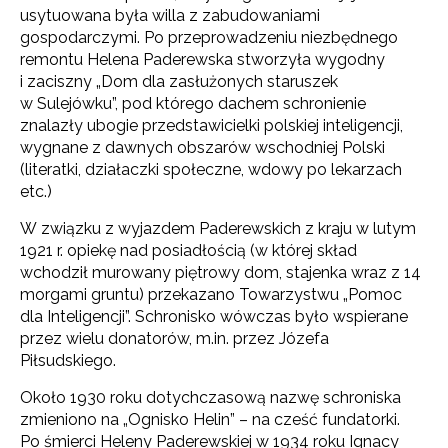
usytuowana była willa z zabudowaniami
gospodarczymi. Po przeprowadzeniu niezbędnego
remontu Helena Paderewska stworzyła wygodny
i zaciszny „Dom dla zasłużonych staruszek
w Sulejówku”, pod którego dachem schronienie
znalazły ubogie przedstawicielki polskiej inteligencji,
wygnane z dawnych obszarów wschodniej Polski
(literatki, działaczki społeczne, wdowy po lekarzach
etc.)
W związku z wyjazdem Paderewskich z kraju w lutym
1921 r. opiekę nad posiadłością (w której skład
wchodził murowany piętrowy dom, stajenka wraz z 14
morgami gruntu) przekazano Towarzystwu „Pomoc
dla Inteligencji”. Schronisko wówczas było wspierane
przez wielu donatorów, m.in. przez Józefa
Piłsudskiego.
Około 1930 roku dotychczasową nazwę schroniska
zmieniono na „Ognisko Helin” – na cześć fundatorki.
Po śmierci Heleny Paderewskiej w 1934 roku Ignacy