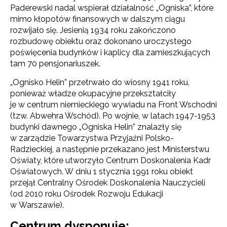
Paderewski nadal wspierał działalność „Ogniska”, które
mimo kłopotów finansowych w dalszym ciągu
rozwijało się. Jesienią 1934 roku zakończono
rozbudowę obiektu oraz dokonano uroczystego
poświęcenia budynków i kaplicy dla zamieszkujących
tam 70 pensjonariuszek.
„Ognisko Helin” przetrwało do wiosny 1941 roku,
ponieważ władze okupacyjne przekształciły
je w centrum niemieckiego wywiadu na Front Wschodni
(tzw. Abwehra Wschód). Po wojnie, w latach 1947-1953
budynki dawnego „Ogniska Helin” znalazły się
w zarządzie Towarzystwa Przyjaźni Polsko-
Radzieckiej, a następnie przekazano jest Ministerstwu
Oświaty, które utworzyło Centrum Doskonalenia Kadr
Oświatowych. W dniu 1 stycznia 1991 roku obiekt
przejął Centralny Ośrodek Doskonalenia Nauczycieli
(od 2010 roku Ośrodek Rozwoju Edukacji
w Warszawie).
Centrum dysponuje: