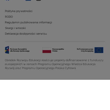
Polityka prywatności
RODO
Regulamin publikowania informacji
Skargi i wnioski
Deklaracja dostępności serwisu
Ośrodek Rozwoju Edukacji realizuje projekty dofinansowane z funduszy
europejskich w ramach Programu Operacyjnego Wiedza Edukacja
Rozwój oraz Programu Operacyjnego Polska Cyfrowa