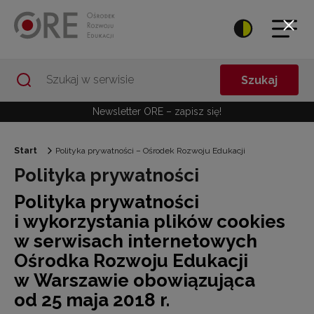
Przejdź do Nawigacji
Przejdź do stopki
Przejdź do treści artykułu
Szukaj
Newsletter ORE – zapisz się!
Start
Polityka prywatności – Ośrodek Rozwoju Edukacji
Polityka prywatności
Polityka prywatności
i wykorzystania plików cookies
w serwisach internetowych
Ośrodka Rozwoju Edukacji
w Warszawie obowiązująca
od 25 maja 2018 r.