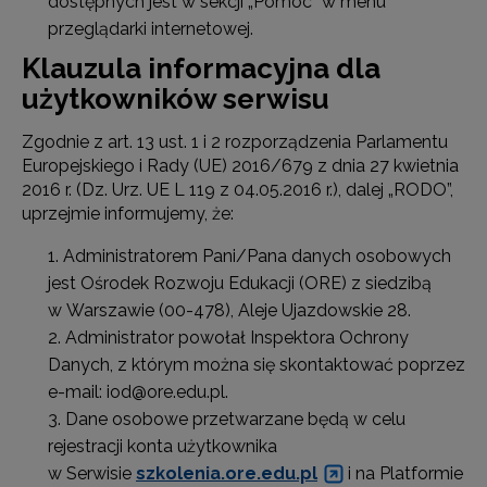
dostępnych jest w sekcji „Pomoc” w menu
przeglądarki internetowej.
Klauzula informacyjna dla
użytkowników serwisu
Zgodnie z art. 13 ust. 1 i 2 rozporządzenia Parlamentu
Europejskiego i Rady (UE) 2016/679 z dnia 27 kwietnia
2016 r. (Dz. Urz. UE L 119 z 04.05.2016 r.), dalej „RODO”,
uprzejmie informujemy, że:
Administratorem Pani/Pana danych osobowych
jest Ośrodek Rozwoju Edukacji (ORE) z siedzibą
w Warszawie (00-478), Aleje Ujazdowskie 28.
Administrator powołał Inspektora Ochrony
Danych, z którym można się skontaktować poprzez
e-mail: iod@ore.edu.pl.
Dane osobowe przetwarzane będą w celu
rejestracji konta użytkownika
w Serwisie
szkolenia.ore.edu.pl
i na Platformie