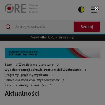
Przejdź do Nawigacji
Przejdź do stopki
Przejdź do treści artykułu
Szukaj
Newsletter ORE – zapisz się!
Start
Wydziały merytoryczne
Wydział Promocji Zdrowia, Profilaktyki i Wychowania
Programy i projekty Wydziału
Szkoła dla Rodziców i Wychowawców
Kalendarium wydarzeń
2016
Aktualności