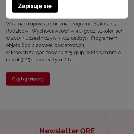
programu „Szkoła dla Rodziców
Zapisuję się
i Wychowawców” w 2015 roku
W ramach upowszechniania programu „Szkoła dla
Rodziców i Wychowawców” w 40-godz. szkoleniach
w 2015 r. uczestniczyły 3 742 osoby: • Programem
objęto 800 placówek oświatowych,
w których zorganizowano 225 grup, w których brało
udział 3 054 osób, w tym: 2 6…
Czytaj więcej
Newsletter ORE