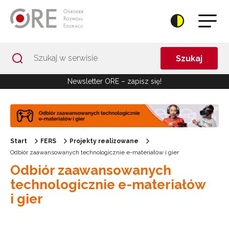
Przejdź do Nawigacji
Przejdź do stopki
Przejdź do treści artykułu
Szukaj
Newsletter ORE – zapisz się!
Start
FERS
Projekty realizowane
Odbiór zaawansowanych technologicznie e-materiałów i gier
Odbiór zaawansowanych
technologicznie e-materiałów
i gier