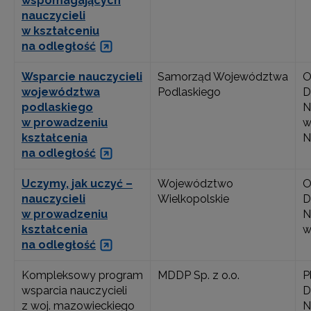
wspomagających
nauczycieli
w kształceniu
na odległość
Wsparcie nauczycieli
Samorząd Województwa
O
województwa
Podlaskiego
D
podlaskiego
N
w prowadzeniu
w
kształcenia
N
na odległość
Uczymy, jak uczyć –
Województwo
O
nauczycieli
Wielkopolskie
D
w prowadzeniu
N
kształcenia
w
na odległość
Kompleksowy program
MDDP Sp. z o.o.
P
wsparcia nauczycieli
D
z woj. mazowieckiego
N