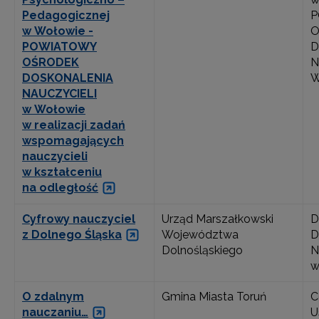
Pedagogicznej
P
w Wołowie -
O
POWIATOWY
D
OŚRODEK
N
DOSKONALENIA
W
NAUCZYCIELI
w Wołowie
w realizacji zadań
wspomagających
nauczycieli
w kształceniu
na odległość
Cyfrowy nauczyciel
Urząd Marszałkowski
D
z Dolnego Śląska
Województwa
D
Dolnośląskiego
N
w
O zdalnym
Gmina Miasta Toruń
C
nauczaniu…
U