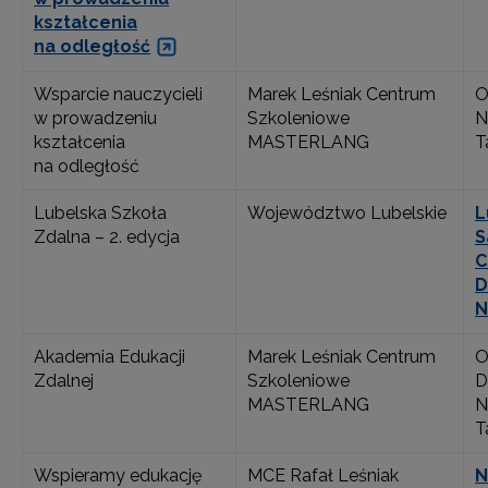
kształcenia
na odległość
Wsparcie nauczycieli
Marek Leśniak Centrum
O
w prowadzeniu
Szkoleniowe
N
kształcenia
MASTERLANG
T
na odległość
Lubelska Szkoła
Województwo Lubelskie
L
Zdalna – 2. edycja
S
C
D
N
Akademia Edukacji
Marek Leśniak Centrum
O
Zdalnej
Szkoleniowe
D
MASTERLANG
N
T
Wspieramy edukację
MCE Rafał Leśniak
N