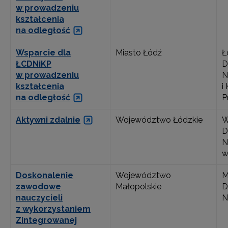
w prowadzeniu
kształcenia
na odległość
Wsparcie dla
Miasto Łódź
Ł
ŁCDNiKP
D
w prowadzeniu
N
kształcenia
i
na odległość
P
Aktywni zdalnie
Województwo Łódzkie
W
D
N
w
Doskonalenie
Województwo
M
zawodowe
Małopolskie
D
nauczycieli
N
z wykorzystaniem
Zintegrowanej