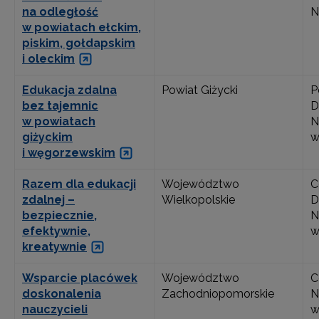
na odległość
N
w powiatach ełckim,
piskim, gołdapskim
i oleckim
Edukacja zdalna
Powiat Giżycki
P
bez tajemnic
D
w powiatach
N
giżyckim
w
i węgorzewskim
Razem dla edukacji
Województwo
C
zdalnej –
Wielkopolskie
D
bezpiecznie,
N
efektywnie,
w
kreatywnie
Wsparcie placówek
Województwo
C
doskonalenia
Zachodniopomorskie
N
nauczycieli
w