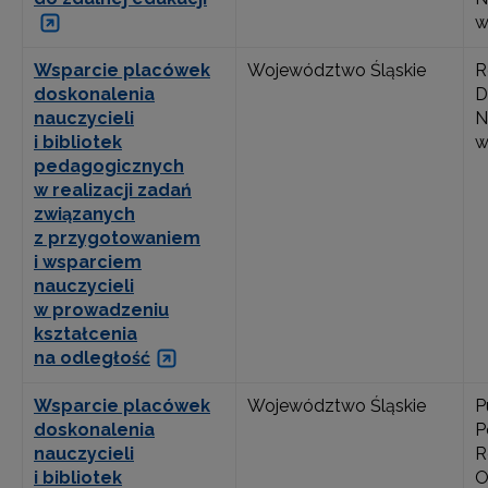
w
Wsparcie placówek
Województwo Śląskie
R
doskonalenia
D
nauczycieli
N
i bibliotek
w
pedagogicznych
w realizacji zadań
związanych
z przygotowaniem
i wsparciem
nauczycieli
w prowadzeniu
kształcenia
na odległość
Wsparcie placówek
Województwo Śląskie
P
doskonalenia
P
nauczycieli
R
i bibliotek
O