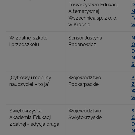
Towarzystwo Edukacji
D
Alternatywnej
N
Wszechnica sp. z o. o.
"
w Krośnie
w
W zdalnej szkole
Sensor Justyna
N
i przedszkolu
Radanowicz
O
D
N
S
„Cyfrowy i mobilny
Województwo
P
nauczyciel – to ja”
Podkarpackie
Z
W
w
Świętokrzyska
Województwo
Ś
Akademia Edukacji
Świętokrzyskie
C
Zdalnej - edycja druga
D
N