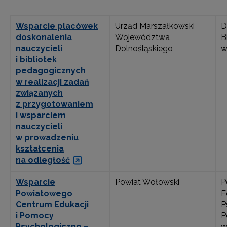
Wsparcie placówek
Urząd Marszałkowski
D
doskonalenia
Województwa
B
nauczycieli
Dolnośląskiego
w
i bibliotek
pedagogicznych
w realizacji zadań
związanych
z przygotowaniem
i wsparciem
nauczycieli
w prowadzeniu
kształcenia
na odległość
Wsparcie
Powiat Wołowski
P
Powiatowego
E
Centrum Edukacji
P
i Pomocy
P
Psychologiczno –
w