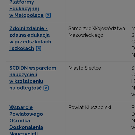
Platformy
Edukacyjnej
w Małopolsce
Zdolni zdalnie -
Samorząd Województwa
M
zdalna edukacja
Mazowieckiego
S
w przedszkolach
C
i szkołach
D
N
SCDIDN wsparciem
Miasto Siedlce
S
nauczycieli
C
w kształceniu
i
na odległość
N
w
Wsparcie
Powiat Kluczborski
P
Powiatowego
D
Ośrodka
N
Doskonalenia
w
Nauczycieli