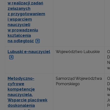
w realizacji zadań
związanych
z przygotowaniem
i wsparciem
nauczycieli
w prowadzeniu
kształcenia
na odległość
Lubuski e-nauczyciel
Województwo Lubuskie
O
D
N
w
Metodyczno-
Samorząd Województwa
O
cyfrowe
Pomorskiego
D
kompetencje
N
nauczyciela.
w
Wsparcie placówek
J
doskonalenia
P