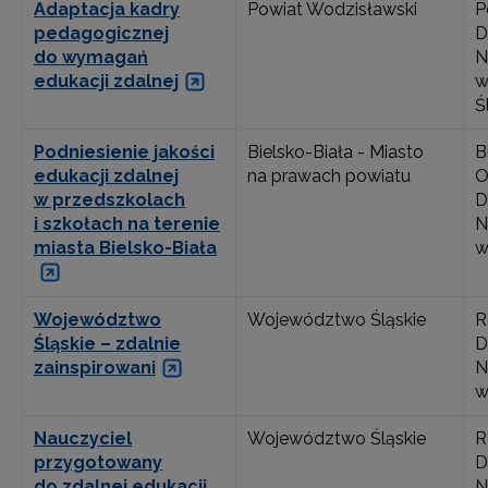
Adaptacja kadry
Powiat Wodzisławski
P
pedagogicznej
D
do wymagań
N
edukacji zdalnej
w
Ś
Podniesienie jakości
Bielsko-Biała - Miasto
B
edukacji zdalnej
na prawach powiatu
O
w przedszkolach
D
i szkołach na terenie
N
miasta Bielsko-Biała
w
Województwo
Województwo Śląskie
R
Śląskie – zdalnie
D
zainspirowani
N
w
Nauczyciel
Województwo Śląskie
R
przygotowany
D
do zdalnej edukacji
N