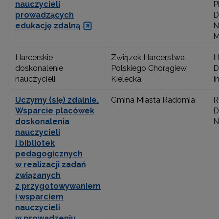
nauczycieli
P
prowadzących
D
edukację zdalną
N
M
Harcerskie
Związek Harcerstwa
H
doskonalenie
Polskiego Chorągiew
D
nauczycieli
Kielecka
I
Uczymy (się) zdalnie.
Gmina Miasta Radomia
R
Wsparcie placówek
D
doskonalenia
N
nauczycieli
i bibliotek
pedagogicznych
w realizacji zadań
związanych
z przygotowywaniem
i wsparciem
nauczycieli
w prowadzeniu