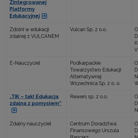
Zintegrowanej
Platformy
Edukacyjnej
Zdolni w edukacji
Vulcan Sp. z o.o.
O
zdalnej z VULCANEM
D
K
V
E-Nauczyciel
Podkarpackie
O
Towarzystwo Edukacji
D
Alternatywnej
N
Wszechnica Sp. z o. o.
W
„TIK – tak! Edukacja
Rewers sp. z o.o.
O
zdalna z pomysłem”
D
N
Zdalny nauczyciel
Centrum Doradztwa
O
Finansowego Urszula
D
Bancerz
N