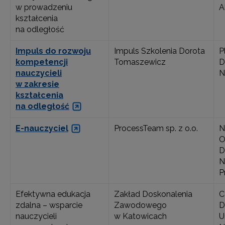
w prowadzeniu
A
kształcenia
na odległość
Impuls do rozwoju
Impuls Szkolenia Dorota
P
kompetencji
Tomaszewicz
D
nauczycieli
N
w zakresie
kształcenia
na odległość
E-nauczyciel
ProcessTeam sp. z o.o.
N
O
D
N
P
Efektywna edukacja
Zakład Doskonalenia
C
zdalna – wsparcie
Zawodowego
D
nauczycieli
w Katowicach
U