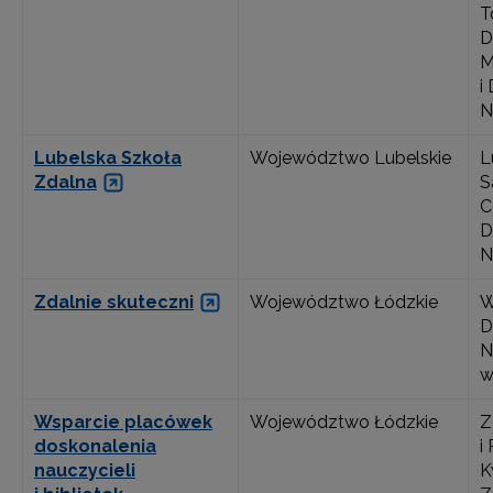
T
D
M
i
N
Lubelska Szkoła
Województwo Lubelskie
L
Zdalna
S
C
D
N
Zdalnie skuteczni
Województwo Łódzkie
W
D
N
w
Wsparcie placówek
Województwo Łódzkie
Z
doskonalenia
i
nauczycieli
K