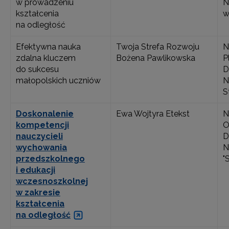
w prowadzeniu
N
kształcenia
w
na odległość
Efektywna nauka
Twoja Strefa Rozwoju
N
zdalna kluczem
Bożena Pawlikowska
P
do sukcesu
D
małopolskich uczniów
N
S
Doskonalenie
Ewa Wojtyra Etekst
N
kompetencji
O
nauczycieli
D
wychowania
N
przedszkolnego
"
i edukacji
wczesnoszkolnej
w zakresie
kształcenia
na odległość