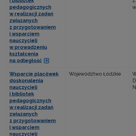
i bibliotek
Z
pedagogicznych
w
w realizacji zadań
związanych
z przygotowaniem
i wsparciem
nauczycieli
w prowadzeniu
kształcenia
na odległość
Wsparcie placówek
Województwo Łódzkie
W
doskonalenia
D
nauczycieli
N
i bibliotek
pedagogicznych
w realizacji zadań
związanych
z przygotowaniem
i wsparciem
nauczycieli