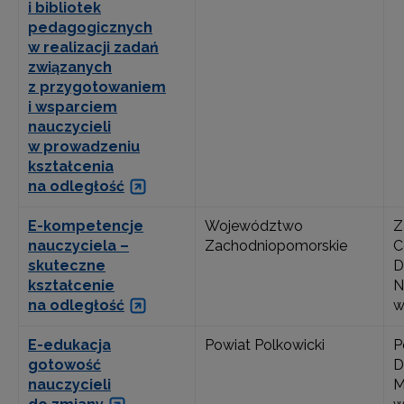
i bibliotek
pedagogicznych
w realizacji zadań
związanych
z przygotowaniem
i wsparciem
nauczycieli
w prowadzeniu
kształcenia
na odległość
E-kompetencje
Województwo
Z
nauczyciela –
Zachodniopomorskie
C
skuteczne
D
kształcenie
N
na odległość
w
E-edukacja
Powiat Polkowicki
P
gotowość
D
nauczycieli
M