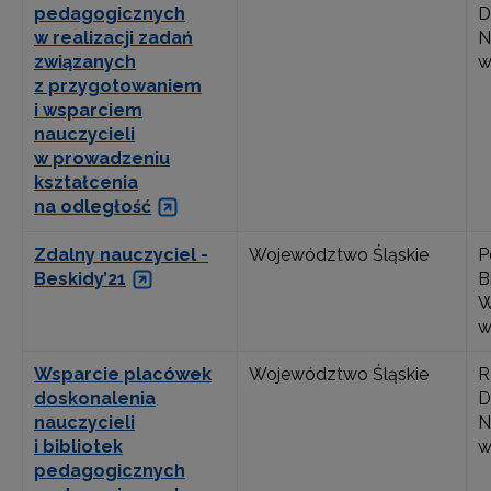
pedagogicznych
D
w realizacji zadań
N
związanych
w
z przygotowaniem
i wsparciem
nauczycieli
w prowadzeniu
kształcenia
na odległość
Zdalny nauczyciel -
Województwo Śląskie
P
Beskidy’21
B
W
w
Wsparcie placówek
Województwo Śląskie
R
doskonalenia
D
nauczycieli
N
i bibliotek
w
pedagogicznych