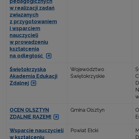
pedagogicznych
w realizacji zadań
związanych
z przygotowaniem
i wsparciem
nauczycieli
w prowadzeniu
kształcenia
na odległość
Świętokrzyska
Województwo
Ś
Akademia Edukacji
Świętokrzyskie
C
Zdalnej
D
N
w
OCEN OLSZTYN
Gmina Olsztyn
O
ZDALNIE RAZEM!
E
Wsparcie nauczycieli
Powiat Ełcki
M
w kształceniu
D