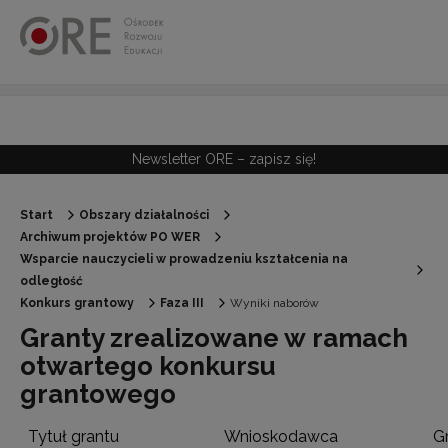
Przejdź do Nawigacji
Przejdź do stopki
Przejdź do treści artykułu
Newsletter ORE – zapisz się!
Start
Obszary działalności
Archiwum projektów PO WER
Wsparcie nauczycieli w prowadzeniu kształcenia na
odległość
Konkurs grantowy
Faza III
Wyniki naborów
Granty zrealizowane w ramach
otwartego konkursu
grantowego
Tytuł grantu
Wnioskodawca
G