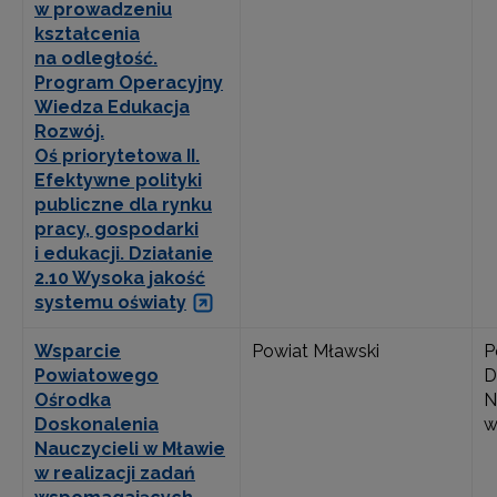
w prowadzeniu
kształcenia
na odległość.
Program Operacyjny
Wiedza Edukacja
Rozwój.
Oś priorytetowa II.
Efektywne polityki
publiczne dla rynku
pracy, gospodarki
i edukacji. Działanie
2.10 Wysoka jakość
systemu oświaty
Wsparcie
Powiat Mławski
P
Powiatowego
D
Ośrodka
N
Doskonalenia
w
Nauczycieli w Mławie
w realizacji zadań