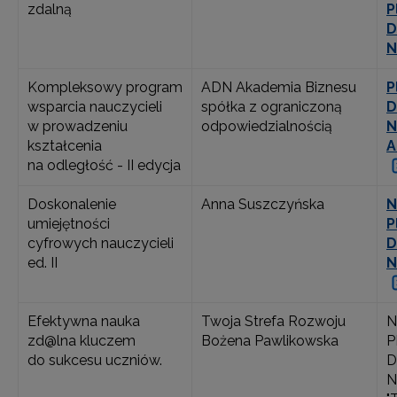
zdalną
P
D
N
Kompleksowy program
ADN Akademia Biznesu
P
wsparcia nauczycieli
spółka z ograniczoną
D
w prowadzeniu
odpowiedzialnością
N
kształcenia
A
na odległość - II edycja
Doskonalenie
Anna Suszczyńska
N
umiejętności
P
cyfrowych nauczycieli
D
ed. II
N
Efektywna nauka
Twoja Strefa Rozwoju
N
zd@lna kluczem
Bożena Pawlikowska
P
do sukcesu uczniów.
D
N