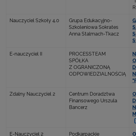
"
R
Nauczyciel Szkoły 4.0
Grupa Edukacyjno-
G
Szkoleniowa Sokrates
S
Anna Stalmach-Tkacz
S
S
E-nauczyciel II
PROCESSTEAM
N
SPÓŁKA
O
Z OGRANICZONĄ
D
ODPOWIEDZIALNOŚCIĄ
N
"
Zdalny Nauczyciel 2
Centrum Doradztwa
O
Finansowego Urszula
D
Bancerz
N
M
E-Nauczyciel 2
Podkarpackie
O