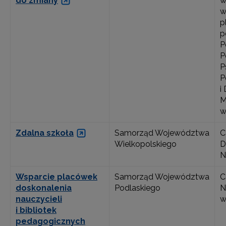
do zmiany
w
w
p
p
P
P
P
P
i
M
w
Zdalna szkoła
Samorząd Województwa
C
Wielkopolskiego
D
N
Wsparcie placówek
Samorząd Województwa
C
doskonalenia
Podlaskiego
N
nauczycieli
w
i bibliotek
pedagogicznych