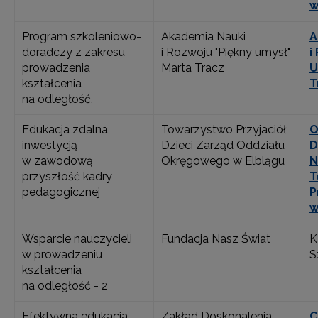
w
Program szkoleniowo-
Akademia Nauki
A
doradczy z zakresu
i Rozwoju "Piękny umysł"
i
prowadzenia
Marta Tracz
U
kształcenia
T
na odległość.
Edukacja zdalna
Towarzystwo Przyjaciół
O
inwestycją
Dzieci Zarząd Oddziału
D
w zawodową
Okręgowego w Elblągu
N
przyszłość kadry
T
pedagogicznej
P
w
Wsparcie nauczycieli
Fundacja Nasz Świat
K
w prowadzeniu
S
kształcenia
na odległość - 2
Efektywna edukacja
Zakład Doskonalenia
C