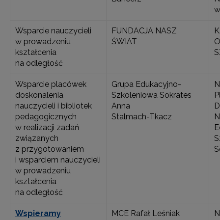
w
Wsparcie nauczycieli
FUNDACJA NASZ
K
w prowadzeniu
ŚWIAT
O
kształcenia
S
na odległość
Wsparcie placówek
Grupa Edukacyjno-
N
doskonalenia
Szkoleniowa Sokrates
P
nauczycieli i bibliotek
Anna
D
pedagogicznych
Stalmach-Tkacz
N
w realizacji zadań
E
związanych
S
z przygotowaniem
S
i wsparciem nauczycieli
w prowadzeniu
kształcenia
na odległość
Wspieramy
MCE Rafał Leśniak
N