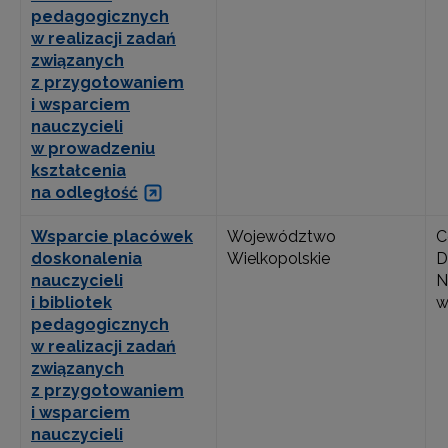
pedagogicznych
w realizacji zadań
związanych
z przygotowaniem
i wsparciem
nauczycieli
w prowadzeniu
kształcenia
na odległość
Wsparcie placówek
Województwo
C
doskonalenia
Wielkopolskie
D
nauczycieli
N
i bibliotek
w
pedagogicznych
w realizacji zadań
związanych
z przygotowaniem
i wsparciem
nauczycieli