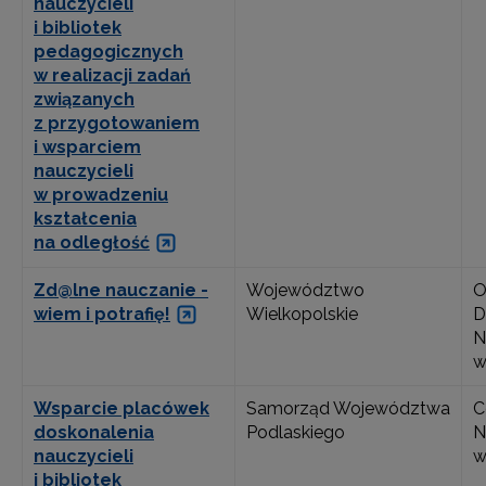
nauczycieli
i bibliotek
pedagogicznych
w realizacji zadań
związanych
z przygotowaniem
i wsparciem
nauczycieli
w prowadzeniu
kształcenia
na odległość
Zd@lne nauczanie -
Województwo
O
wiem i potrafię!
Wielkopolskie
D
N
w
Wsparcie placówek
Samorząd Województwa
C
doskonalenia
Podlaskiego
N
nauczycieli
w
i bibliotek