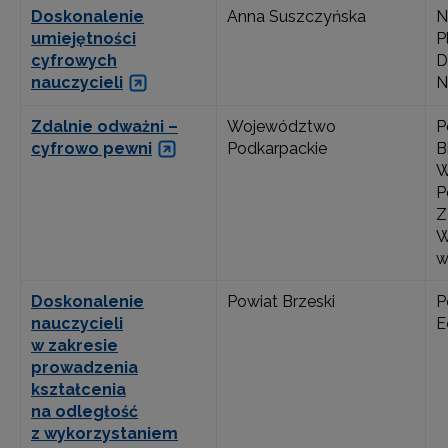
Doskonalenie
Anna Suszczyńska
N
umiejętności
P
cyfrowych
D
nauczycieli
N
Zdalnie odważni –
Województwo
P
cyfrowo pewni
Podkarpackie
B
W
P
Z
W
w
Doskonalenie
Powiat Brzeski
P
nauczycieli
E
w zakresie
prowadzenia
kształcenia
na odległość
z wykorzystaniem