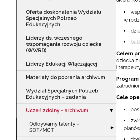
Oferta doskonalenia Wydziału
wspa
Specjalnych Potrzeb
w rodzi
Edukacyjnych
dzi
Liderzy ds. wczesnego
budo
wspomagania rozwoju dziecka
(WWRD)
Celem p
dziecka z
Liderzy Edukacji Włączającej
i terapeu
Materiały do pobrania archiwum
Program 
zatrudnio
Wydział Specjalnych Potrzeb
Edukacyjnych – zadania
Cele ope
pos
Uczeń zdolny - archiwum
Zwiń sekcję "U
▶
zwi
Odkrywamy talenty –
Rozwiń sekcję
▶
planów 
SOT/MOT
dos