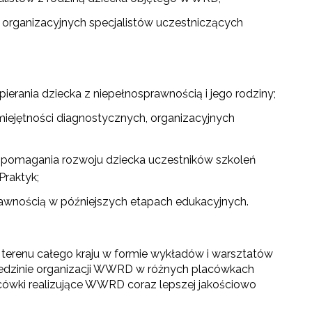
i organizacyjnych specjalistów uczestniczących
erania dziecka z niepełnosprawnością i jego rodziny;
ejętności diagnostycznych, organizacyjnych
 wspomagania rozwoju dziecka uczestników szkoleń
Praktyk;
awnością w późniejszych etapach edukacyjnych.
 terenu całego kraju w formie wykładów i warsztatów
dzinie organizacji WWRD w różnych placówkach
acówki realizujące WWRD coraz lepszej jakościowo