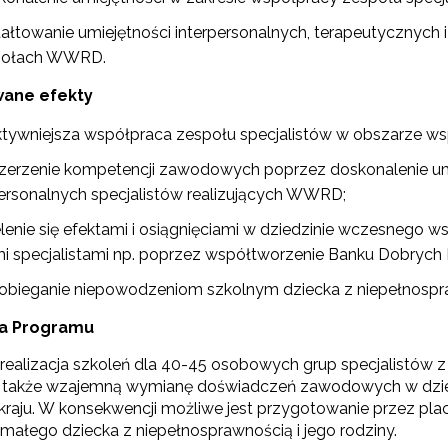
Materiały do pobrania"
tałtowanie umiejętności interpersonalnych, terapeutycznych 
połach WWRD.
ane efekty
ktywniejsza współpraca zespołu specjalistów w obszarze wspi
zerzenie kompetencji zawodowych poprzez doskonalenie umi
ewsletter ORE
rpersonalnych specjalistów realizujących WWRD;
ogramy i projekty"
isz się i bądź na bieżąco z najnowszymi informacjami
elenie się efektami i osiągnięciami w dziedzinie wczesnego
zkoleniach i programach.
mi specjalistami np. poprzez współtworzenie Banku Dobrych 
"Uczeń z zaburzeniami zachowania w szkole"
es e-mail:
obieganie niepowodzeniom szkolnym dziecka z niepełnospr
czesne wspomaganie rozwoju dziecka"
ja Programu
yrażam zgodę na przetwarzanie moich danych osobowych przez ORE w
realizacja szkoleń dla 40-45 osobowych grup specjalistów z
ach marketingowych.
 także wzajemną wymianę doświadczeń zawodowych w dzie
h kraju. W konsekwencji możliwe jest przygotowanie przez pl
Zapisuję się
 małego dziecka z niepełnosprawnością i jego rodziny.