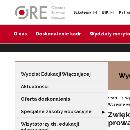
Przejdź do Nawigacji
Przejdź do stopki
Przejdź do treści artykułu
Szkolenia
BIP
Patro
O nas
Doskonalenie kadr
Wydziały meryt
Wydział Edukacji Włączającej
Aktualności
Start
Wy
Oferta doskonalenia
Wczesne ws
Specjalne zasoby edukacyjne
Rozwiń sekcję "
▶
Zwięk
prowa
Wizytatorzy ds. edukacji
włączającej