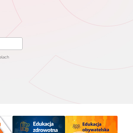
elach