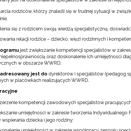
rcia rodziców, którzy znaleźli się w trudnej sytuacji w zwią
nie,
elenia się z rodzicem swoją wiedzą specjalistyczną, doświad
wania relacji rodzice – dziecko, więzi rodzinnych i kompetencj
rogramu
jest zwiększanie kompetencji specjalistów w zakres
 niepełnosprawnością oraz doskonalenie ich umiejętności dia
tycznych w obszarze WWRD.
adresowany jest do
dyrektorów i specjalistów (pedagog spe
nych w placówkach realizujących WWRD.
racyjne
zerzenie kompetencji zawodowych specjalistów pracujący
czeń zdolny - archiwum"
ększanie umiejętności w zakresie tworzenia Indywidualneg
 "Odkrywamy talenty – SOT/MOT"
wspierania dziecka i jego rodziny;
konalenie umiejętności w zakresie współpracy zespołu spec