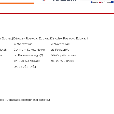
 Edukacji
Ośrodek Rozwoju Edukacji
Ośrodek Rozwoju Edukacji
w Warszawie
w Warszawie
ie 28
Centrum Szkoleniowe
ul. Polna 46A
wa
ul. Paderewskiego 77
00-644 Warszawa
05-070 Sulejówek
tel. 22 570 83 00
tel. 22 783 37 84
ioski
Deklaracja dostępności serwisu