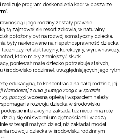
realizuje program doskonalenia kadr w obszarze
nym
”.
awnością i jego rodziny zostały prawnie
ą tą zajmował się resort zdrowia, w naturalny
isk położony był na rozwój somatyczny dziecka.
a były nakierowane na niepełnosprawność dziecka,
r leczniczy, rehabilitacyjny, korekcyjny, wyrównawczy.
tod, które miały zmniejszyć skutki
ący, ponieważ małe dziecko potrzebuje stałych,
 (środowisko rodzinne), uwzględniających jego rytm
tę edukacyjną, to koncentracja na całej rodzinie, jej
i Narodowej z dnia 3 lutego 2009 r. w sprawie
23, poz.133)
wczesną opieką i wsparciem należy
 wspomagania rozwoju dziecka w środowisku
ejście interakcyjne zakłada też nieco inną rolę
, dzielą się oni swoimi umiejętnościami i wiedzą
nie w terapii małych dzieci, niż zakładał model
nia rozwoju dziecka w środowisku rodzinnym
ci: