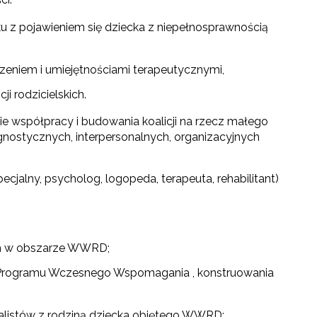
zku z pojawieniem się dziecka z niepełnosprawnością
czeniem i umiejętnościami terapeutycznymi,
i rodzicielskich.
ie współpracy i budowania koalicji na rzecz małego
gnostycznych, interpersonalnych, organizacyjnych
cjalny, psycholog, logopeda, terapeuta, rehabilitant)
ch w obszarze WWRD;
o Programu Wczesnego Wspomagania , konstruowania
jalistów z rodziną dziecka objętego WWRD;