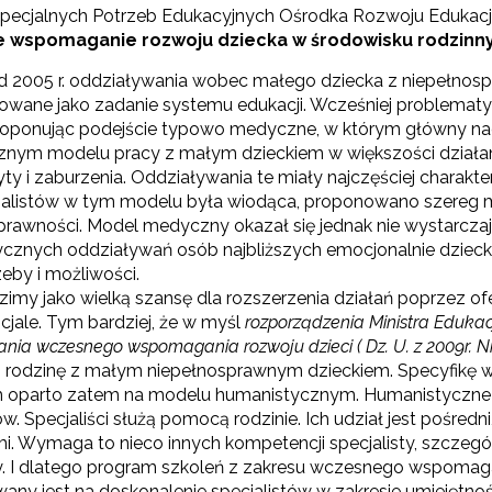
pecjalnych Potrzeb Edukacyjnych Ośrodka Rozwoju Edukacji 
 wspomaganie rozwoju dziecka w środowisku rodzin
d 2005 r. oddziaływania wobec małego dziecka z niepełnospr
owane jako zadanie systemu edukacji. Wcześniej problematyk
oponując podejście typowo medyczne, w którym główny nac
ym modelu pracy z małym dzieckiem w większości działani
yty i zaburzenia. Oddziaływania te miały najczęściej charakte
jalistów w tym modelu była wiodąca, proponowano szereg me
prawności. Model medyczny okazał się jednak nie wystarczaj
cznych oddziaływań osób najbliższych emocjonalnie dziecku
Test Uzdolnień Wielorakich"
zeby i możliwości.
zimy jako wielką szansę dla rozszerzenia działań poprzez ofer
encjale. Tym bardziej, że w myśl
rozporządzenia Ministra Edukacj
nia wczesnego wspomagania rozwoju dzieci ( Dz. U. z 2009r. Nr 
 "WDPP Archiwum"
ą rodzinę z małym niepełnosprawnym dzieckiem. Specyfikę
 oparto zatem na modelu humanistycznym. Humanistyczne pod
WSPE Archiwum"
ów. Specjaliści służą pomocą rodzinie. Ich udział jest pośredni
i. Wymaga to nieco innych kompetencji specjalisty, szczegól
 I dlatego program szkoleń z zakresu wczesnego wspomaga
any jest na doskonalenie specjalistów w zakresie umiejętnoś