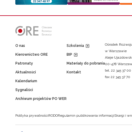
Ośrodek Rozwoju
O nas
Szkolenia
w Warszawie
Kierownictwo ORE
BIP
Aleje Ujazdowsk
Patronaty
Materiały do pobrania
00-478 Warsza
tel. 22 345 37 00
Aktualności
Kontakt
fax 22 345 37 70
Kalendarium
Sygnaliści
Archiwum projektów PO WER
Polityka prywatności
RODO
Regulamin publikowania informacji
Skargi i wn