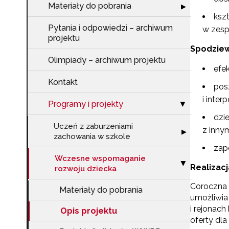
Materiały do pobrania
Rozwiń sekcję "
▶
ksz
Pytania i odpowiedzi – archiwum
w zes
projektu
Spodziew
Olimpiady – archiwum projektu
efe
Kontakt
pos
N
i inte
Programy i projekty
Zwiń sekcję "Pr
▶
Zap
dzi
o s
Uczeń z zaburzeniami
z inny
Rozwiń sekcję 
▶
Adr
zachowania w szkole
zap
Wczesne wspomaganie
Zwiń sekcję "W
▶
Realizac
rozwoju dziecka
W
Coroczna 
cel
Materiały do pobrania
umożliwia
i rejonac
Opis projektu
oferty dla