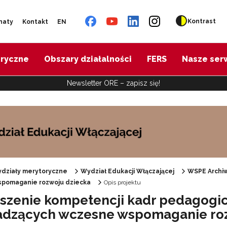
Kontrast
naty
Kontakt
EN
oryczne
Obszary działalności
FERS
Nasze ser
Newsletter ORE – zapisz się!
działy merytoryczne
Wydział Edukacji Włączającej
WSPE Archi
pomaganie rozwoju dziecka
Opis projektu
Specjalne zasoby edukacyjne"
szenie kompetencji kadr pedagogi
dzących wczesne wspomaganie ro