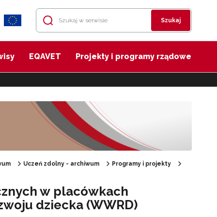
Szukaj
wisy
EQAVET
Projekty i programy rządowe
wum
Uczeń zdolny - archiwum
Programy i projekty
cznych w placówkach
zwoju dziecka (WWRD)