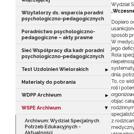
Wydział S
„
Wczesne
Wizytatorzy ds. wsparcia poradni
psychologiczno-pedagogicznych
Dopiero o
usankcjon
Poradnictwo psychologiczno-
sposób pr
pedagogiczne – akty prawne
W medyczn
jego defic
Sieć Współpracy dla kadr poradni
Rola spec
psychologiczno-pedagogicznych
niepełnos
systematy
Test Uzdolnień Wielorakich
Rozwiń sekcję "
▶
dnia, potr
To, co wid
Materiały do pobrania
roli i pot
organizowa
WDPP Archiwum
Rozwiń sekcję
▶
objąć cał
rodzinnym
WSPE Archiwum
Zwiń sekcję "
▶
specjalist
Archiwum: Wydział Specjalnych
z rodzicam
Potrzeb Edukacyjnych -
medyczny.
Aktualności
ukierunkow