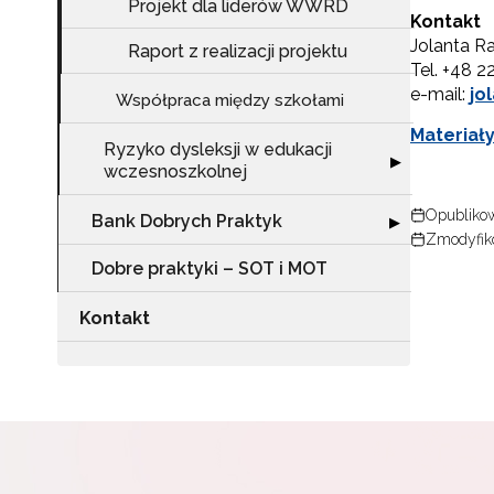
Projekt dla liderów WWRD
Kontakt
Jolanta R
Raport z realizacji projektu
Tel. +48 2
e-mail:
jo
Współpraca między szkołami
Materiał
Ryzyko dysleksji w edukacji
Rozwiń sekcję "
▶
wczesnoszkolnej
Opublikow
Bank Dobrych Praktyk
Rozwiń sekcję 
▶
Zmodyfik
Dobre praktyki – SOT i MOT
Kontakt