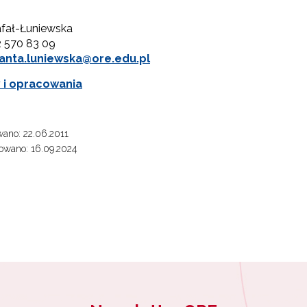
afał-Łuniewska
2 570 83 09
lanta.luniewska@ore.edu.pl
y i opracowania
Ryzyko dysleksji w edukacji wczesnoszkolnej"
ano: 22.06.2011
"Bank Dobrych Praktyk"
owano: 16.09.2024