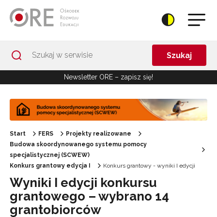
Przejdź do Nawigacji
Przejdź do stopki
Przejdź do treści artykułu
Szukaj
Newsletter ORE – zapisz się!
Start
FERS
Projekty realizowane
Budowa skoordynowanego systemu pomocy
specjalistycznej (SCWEW)
Konkurs grantowy edycja I
Konkurs grantowy - wyniki I edycji
Wyniki I edycji konkursu
grantowego – wybrano 14
grantobiorców