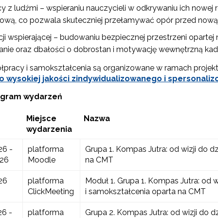
y z ludźmi – wspieraniu nauczycieli w odkrywaniu ich nowej r
wą, co pozwala skuteczniej przełamywać opór przed nową s
acji wspierającej – budowaniu bezpiecznej przestrzeni opart
anie oraz dbałości o dobrostan i motywację wewnętrzną kad
ółpracy i samokształcenia są organizowane w ramach projek
o wysokiej jakości zindywidualizowanego i spersona
gram wydarzeń
Miejsce
Nazwa
wydarzenia
26 -
platforma
Grupa 1. Kompas Jutra: od wizji do d
026
Moodle
na CMT
26
platforma
Moduł 1. Grupa 1. Kompas Jutra: od w
ClickMeeting
i samokształcenia oparta na CMT
26 -
platforma
Grupa 2. Kompas Jutra: od wizji do d