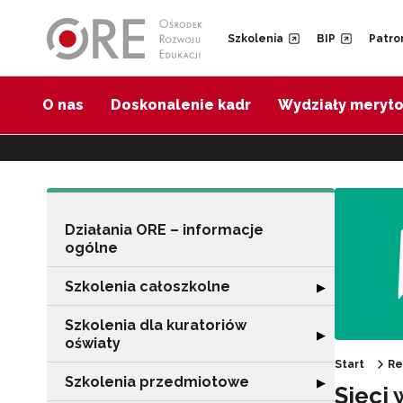
Przejdź do Nawigacji
Przejdź do stopki
Przejdź do treści artykułu
Szkolenia
BIP
Patro
O nas
Doskonalenie kadr
Wydziały meryt
Działania ORE – informacje
ogólne
Szkolenia całoszkolne
Rozwiń sekcję "
▶
Szkolenia dla kuratoriów
Rozwiń sekcję "
▶
oświaty
Start
Re
Szkolenia przedmiotowe
Rozwiń sekcję "
▶
Sieci 