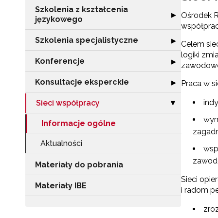
Szkolenia z kształcenia
Rozwiń sekcję "
Ośrodek R
▶
językowego
współprac
Szkolenia specjalistyczne
Rozwiń sekcję "
▶
Celem sie
logiki zmi
Konferencje
Rozwiń sekcję "
▶
zawodoweg
Konsultacje eksperckie
Rozwiń sekcję "
▶
Praca w s
indy
Sieci współpracy
Zwiń sekcję "Si
▶
wym
Informacje ogólne
zagadn
Aktualności
wsp
zawod
Materiały do pobrania
Sieci opie
Materiały IBE
i radom p
zro