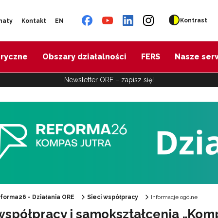
Kontrast
naty
Kontakt
EN
oryczne
Obszary działalności
FERS
Nasze ser
Newsletter ORE – zapisz się!
Szkolenia całoszkolne"
Szkolenia dla kuratoriów oświaty"
forma26 - Działania ORE
Sieci współpracy
Informacje ogólne
Szkolenia przedmiotowe"
współpracy i samokształcenia „Kompa