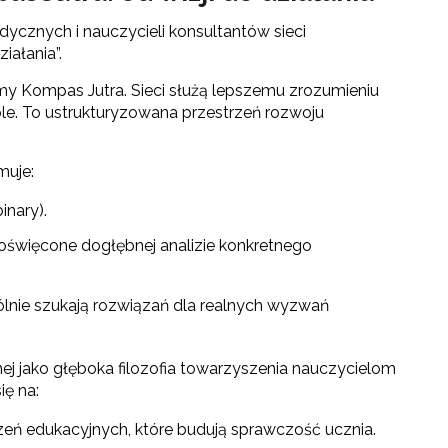
cznych i nauczycieli konsultantów sieci
iałania”.
rmy Kompas Jutra. Sieci służą lepszemu zrozumieniu
ole. To ustrukturyzowana przestrzeń rozwoju
muje:
inary).
oświęcone dogłębnej analizie konkretnego
ólnie szukają rozwiązań dla realnych wyzwań
wanej jako głęboka filozofia towarzyszenia nauczycielom
ię na:
czeń edukacyjnych, które budują sprawczość ucznia.