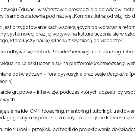
Szkolenia z kształcenia językowego"
ozwoju Edukacji w Warszawie prowadzi dla doradców metody
y i samokształcenia pod nazwą „Kompas Jutra: od wizji do dz
Szkolenia specjalistyczne"
ci jest przygotowanie kadr wspierających do wdrażania refo
any systemowej oraz jej wpływu na kulturę uczenia się w szk
Konferencje"
o, która łączy naukę własną z wymianą doświadczeń.
Konsultacje eksperckie"
ieci odbywa się metodą
blended learning
lub
e-learning
. Obej
widualne ścieżki uczenia się na platformie (
microlearning
, web
eci współpracy"
ianę doświadczeń – fora dyskusyjne oraz sesje
deep dive
(p
ienia);
arcie grupowe – interwizje, podczas których uczestnicy wsp
owych.
rają się na idei CMT (coaching, mentoring i tutoring), trakto
edagogicznym w procesie zmiany. To podejście koncentruje s
zumieniu idei – przejściu od teorii do projektowania doświad