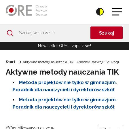
Przejdź do Nawigacji
Przejdź do stopki
Przejdź do treści artykułu
Szukaj
Newsletter ORE – zapisz się!
Start
Aktywne metody nauczania TIK – Ośrodek Rozwoju Edukacji
Aktywne metody nauczania TIK
Metoda projektów nie tylko w gimnazjum.
Poradnik dla nauczycieli i dyrektorów szkół
Metoda projektów nie tylko w gimnazjum.
Poradnik dla nauczycieli i dyrektorów szkół
Opublikowano: 1.04.2015