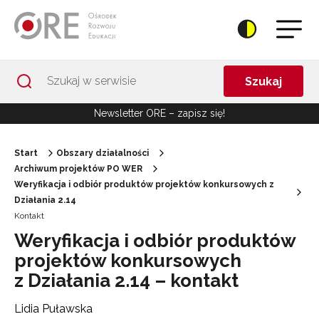
Przejdź do Nawigacji
Przejdź do stopki
Przejdź do treści artykułu
Szukaj
Newsletter ORE – zapisz się!
Start
Obszary działalności
Archiwum projektów PO WER
Weryfikacja i odbiór produktów projektów konkursowych z
Działania 2.14
Kontakt
Weryfikacja i odbiór produktów
projektów konkursowych
z Działania 2.14 – kontakt
Lidia Puławska