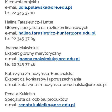
Kierownik projektu
e-mail:
lidia.pulawska@ore.edu.pl
tel. 22 345 37 10
Halina Tarasiewicz-Hunter
Główny specjalista ds. rozliczeń finansowych
e-mail:
halina.tarasiewicz-hunter@ore.edu.pl
tel: 22 345 37 09
Joanna Maksimiuk
Ekspert główny merytoryczny
e-mail:
joanna.maksimiuk@ore.edu.pl
tel: 22 345 37 48
Katarzyna Zmaczyńska-Boruchalska
Ekspert ds. konkursów i upowszechniania
e-mail: katarzyna.zmaczynska-boruchalska@ore.edu.pl
Renata Kukiełko
Specjalista ds. odbioru produktów
e-mail:
renata.kukielko@ore.edu.pl