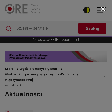
Przejdź do Nawigacji
Przejdź do stopki
Przejdź do treści artykułu
Szukaj
Newsletter ORE – zapisz się!
Start
Wydziały merytoryczne
Wydział Kompetencji Językowych i Współpracy
Międzynarodowej
Aktualności
Aktualności