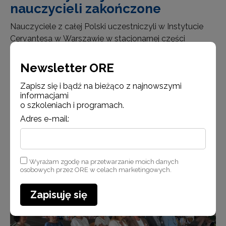
nauczycieli zakończone
Nauczyciele z całej Polski uczestniczyli w Instytucie
Cervantesa w Warszawie w stacjonarnej części
programu EUROPROF POLONIA. Przez pięć dni
rozwijali swoje kompetencje w zakresie języka
Newsletter ORE
hiszpańskiego i kultury iberyjskiej. EUROPROF
Zapisz się i bądź na bieżąco z najnowszymi
POLONIA jest efektem międzynarodowej współpracy
informacjami
Ośrodka Rozwoj…
o szkoleniach i programach.
Adres e-mail:
Czytaj więcej
Wyrażam zgodę na przetwarzanie moich danych
osobowych przez ORE w celach marketingowych.
Aktualności
Zapisuję się