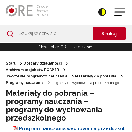
Przejdź do Nawigacji
Przejdź do stopki
Przejdź do treści artykułu
Szukaj
Newsletter ORE – zapisz się!
Start
Obszary działalności
Archiwum projektów PO WER
Tworzenie programów nauczania
Materiały do pobrania
Programy nauczania
Programy do wychowania przedszkolnego
Materiały do pobrania –
programy nauczania –
programy do wychowania
przedszkolnego
Program nauczania wychowania przedszkol