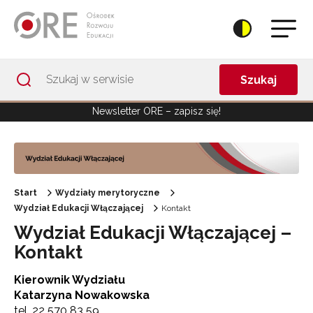
Przejdź do Nawigacji
Przejdź do stopki
Przejdź do treści artykułu
Szukaj
Newsletter ORE – zapisz się!
Start
Wydziały merytoryczne
Wydział Edukacji Włączającej
Kontakt
Wydział Edukacji Włączającej –
Kontakt
Kierownik Wydziału
Katarzyna Nowakowska
tel. 22 570 83 59