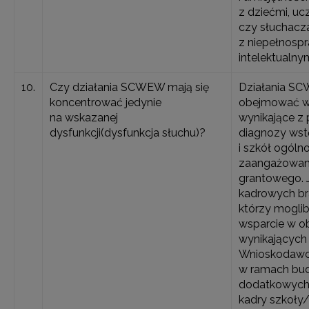
z dziećmi, uc
czy słuchacz
z niepełnosp
intelektualnym
10.
Czy działania SCWEW mają się
Działania S
koncentrować jedynie
obejmować ws
na wskazanej
wynikające z
dysfunkcji(dysfunkcja słuchu)?
diagnozy wst
i szkół ogól
zaangażowany
grantowego. 
kadrowych br
którzy moglib
wsparcie w o
wynikających 
Wnioskodawc
w ramach bud
dodatkowych
kadry szkoły/