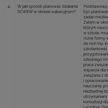
4.
W jaki sposób planować działania
Podstawową 
SCWEW w okresie wakacyjnym?
być planowani
zadań możliw
Zatem w okre
którym naucz
w szkole, mo
różne formy 
do nich (np. k
szkoleniowe)
przygotowani
szkolnego mo
praca związan
wsparcia dla n
związana z d
i opracowan
nauczania, p
niezbędnej do
utrzymaniem 
konsultacji d
i uczniów. Gr