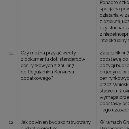
Ponadto szk
specjalna po
działania w z
z dziećmi, uc
czy słuchacz
z niepełnosp
intelektualnym
11.
Czy można przyjąć kwoty
Załącznik nr 
z dokumentu dot. standardów
podstawą do 
cen rynkowych z zał. nr 7
pozycji budż
do Regulaminu Konkursu
on jedynie or
dodatkowego?
cen rynkowych
przez Wnios
stawek niż ok
wymaga prze
podstawy os
i jego uzasadn
12.
Jak powinien być skonstruowany
W ramach Gr
budżet projektu?
sfinansować 