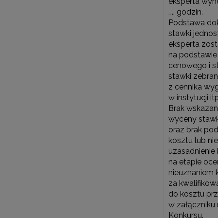
eksperta wyn
….. godzin.
Podstawa do
stawki jednos
eksperta zos
na podstawie
cenowego i s
stawki zebra
z cennika wy
w instytucji it
Brak wskazan
wyceny stawk
oraz brak pod
kosztu lub ni
uzasadnienie 
na etapie oce
nieuznaniem 
za kwalifikow
do kosztu pr
w załączniku 
Konkursu.