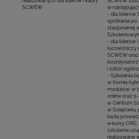
realizowanych dla liderów i kadry
SCWEW zosta
SCWEW
w następując
- dla lider
spotkania po 
stacjonarnej
Szkoleniowy
- dla lideró
(uczestniczy 
SCWEW oraz
koordynatorzy
i szkół ogóln
- Szkolenia b
w formie hyb
modułów, w t
online oraz 5
w Centrum S
w Sulejówku, 
będą prowadz
e-kursy ORE;
szkolenia uzu
realizowane 