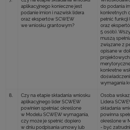
aplikacyjnego konieczne jest
do podania im
podanie imion i nazwisk lidera
konkretnych 
oraz ekspertów SCWEW
pełnić funkcji 
we wniosku grantowym?
oraz ekspert
5 osób). Wsz
muszą spełn
związane z peł
opisane w d
projektowych
merytoryczne
konkretne ws
doświadczeni
wymagania kwa
8.
Czy na etapie składania wniosku
Osoba wskazan
aplikacyjnego lider SCWEW
Lidera SCWEW
powinien spełniać określone
składania wni
w Modelu SCWEW wymagania,
powinna speł
czy może je spełnić dopiero
określone w 
w dniu podpisania umowy lub
- być zatrudn