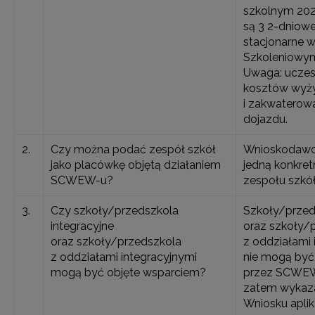
szkolnym 20
są 3 2-dniowe
stacjonarne 
Szkoleniowym
Uwaga: uczes
kosztów wyży
i zakwaterowa
dojazdu.
2.
Czy można podać zespół szkół
Wnioskodawc
jako placówkę objętą działaniem
jedną konkre
SCWEW-u?
zespołu szkół
3.
Czy szkoły/przedszkola
Szkoły/przed
integracyjne
oraz szkoły/
oraz szkoły/przedszkola
z oddziałami 
z oddziałami integracyjnymi
nie mogą być
mogą być objęte wsparciem?
przez SCWEW
zatem wykaza
Wniosku aplik