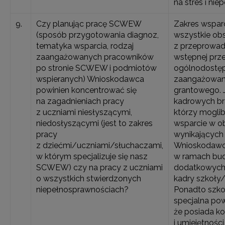
na stres i ni
9.
Czy planując pracę SCWEW
Zakres wspar
(sposób przygotowania diagnoz,
wszystkie ob
tematyka wsparcia, rodzaj
z przeprowad
zaangażowanych pracowników
wstępnej prze
po stronie SCWEW i podmiotów
ogólnodostę
wspieranych) Wnioskodawca
zaangażowany
powinien koncentrować się
grantowego. 
na zagadnieniach pracy
kadrowych br
z uczniami niesłyszącymi,
którzy moglib
niedosłyszącymi (jest to zakres
wsparcie w o
pracy
wynikających 
z dziećmi/uczniami/słuchaczami,
Wnioskodawc
w którym specjalizuje się nasz
w ramach bud
SCWEW) czy na pracy z uczniami
dodatkowych
o wszystkich stwierdzonych
kadry szkoły/
niepełnosprawnościach?
Ponadto szk
specjalna pow
że posiada k
i umiejętnośc