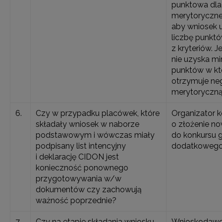
punktowa dla
merytoryczne
aby wniosek 
liczbę punkt
z kryteriów. J
nie uzyska mi
punktów w któ
otrzymuje ne
merytoryczną
6.
Czy w przypadku placówek, które
Organizator k
składały wniosek w naborze
o złożenie n
podstawowym i wówczas miały
do konkursu 
podpisany list intencyjny
dodatkowego
i deklarację CIDON jest
konieczność ponownego
przygotowywania w/w
dokumentów czy zachowują
ważność poprzednie?
7.
Czy na etapie składania wniosku
Wnioskodawca