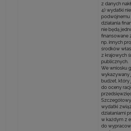
z danych nak
4) wydatki ni
podwójnemu f
działania fin
nie będą jedn
finansowane z
np. innych pr
środków włas
z krajowych 
publicznych.
We wniosku 
wykazywany 
budżet, który
do oceny rac
przedsięwzię
Szczegółowy 
wydatki zwią
działaniami p
w każdym z e
do wypracow