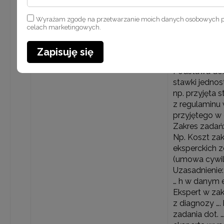
na umowę o p
etatu /cywiln
Wyrażam zgodę na przetwarzanie moich danych osobowych 
świadczył pra
celach marketingowych.
trwania projek
20 m-ce x ….. z
Zapisuję się
etatu = ...
Podstawa do
stawki jednos
np. przyjęta 
z regulaminu 
przyjętego w dn
Zakres zadań:
Np. Koszt za
eksperckich 
(umowa cywi
Uzasadnienie:
… h w danym et
Ekspert w zakr
z diagnozy ….
zadania dot. 