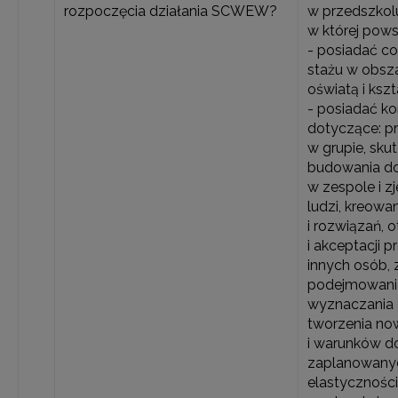
rozpoczęcia działania SCWEW?
w przedszkol
w której pow
- posiadać co 
stażu w obsz
oświatą i ksz
- posiadać k
dotyczące: 
w grupie, sku
budowania dob
w zespole i z
ludzi, kreow
i rozwiązań, 
i akceptacji p
innych osób, 
podejmowania
wyznaczania 
tworzenia now
i warunków d
zaplanowanyc
elastyczności