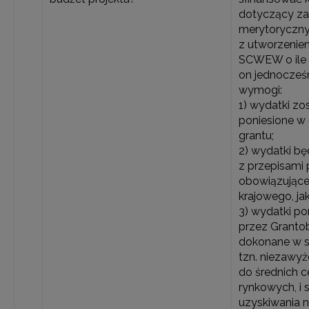
dotyczący z
merytoryczn
z utworzeniem
SCWEW o ile 
on jednocześ
wymogi:
1) wydatki zo
poniesione w o
grantu;
2) wydatki b
z przepisami
obowiązujące
krajowego, jak
3) wydatki p
przez Granto
dokonane w 
tzn. niezawy
do średnich c
rynkowych, i 
uzyskiwania 