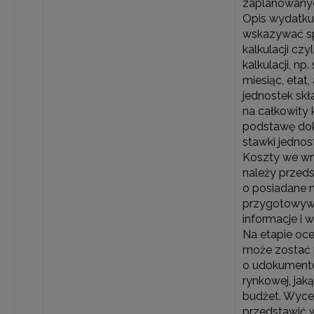
zaplanowanyc
Opis wydatku
wskazywać s
kalkulacji czy
kalkulacji, np
miesiąc, etat,
jednostek skł
na całkowity 
podstawę do
stawki jednos
Koszty we wn
należy przeds
o posiadane 
przygotowyw
informacje i 
Na etapie oc
może zostać
o udokument
rynkowej, jaką
budżet. Wyce
przedstawić 