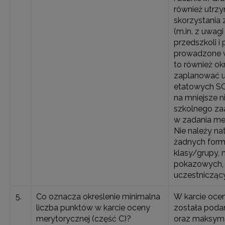
również utrz
skorzystania
(m.in. z uwag
przedszkoli i 
prowadzone w
to również ok
zaplanować u
etatowych S
na mniejsze n
szkolnego z
w zadania me
Nie należy n
żadnych form
klasy/grupy, n
pokazowych, 
uczestnicząc
5.
Co oznacza określenie minimalna
W karcie oce
liczba punktów w karcie oceny
została poda
merytorycznej (część C)?
oraz maksym