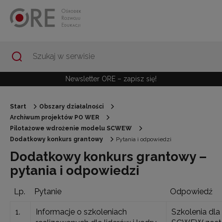
Przejdź do Nawigacji
Przejdź do stopki
Przejdź do treści artykułu
Newsletter ORE – zapisz się!
Start
Obszary działalności
Archiwum projektów PO WER
Pilotażowe wdrożenie modelu SCWEW
Dodatkowy konkurs grantowy
Pytania i odpowiedzi
Dodatkowy konkurs grantowy –
pytania i odpowiedzi
Lp.
Pytanie
Odpowiedź
1.
Informacje o szkoleniach
Szkolenia dla