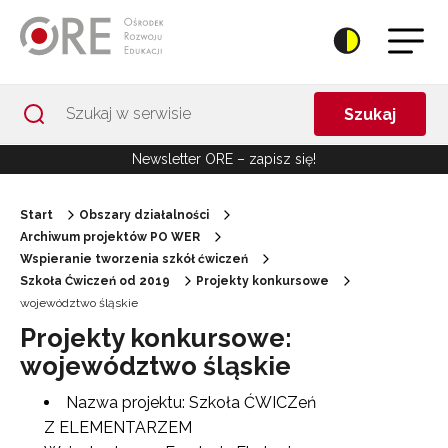
Przejdź do Nawigacji
Przejdź do stopki
Przejdź do treści artykułu
Szukaj
Newsletter ORE – zapisz się!
Start
Obszary działalności
Archiwum projektów PO WER
Wspieranie tworzenia szkół ćwiczeń
Szkoła Ćwiczeń od 2019
Projekty konkursowe
województwo śląskie
Projekty konkursowe:
województwo śląskie
Nazwa projektu: Szkoła ĆWICZeń
Z ELEMENTARZEM