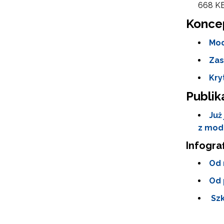
cel
668 K
Koncep
Mod
Zas
Kry
Publik
Już
z mod
Infograf
Od 
Od 
Szk