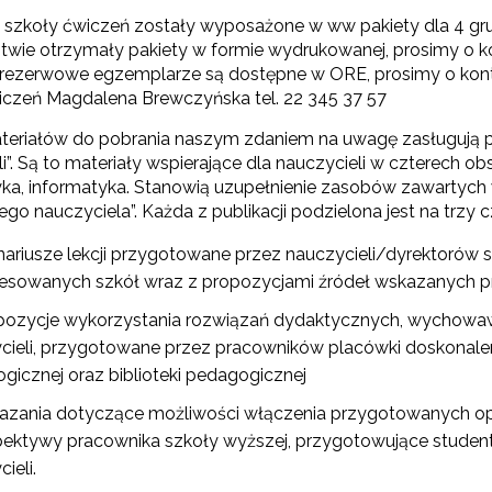
 szkoły ćwiczeń zostały wyposażone w ww pakiety dla 4 gr
Partnerstwo na rzecz kształcenia zawodowego"
wie otrzymały pakiety w formie wydrukowanej, prosimy o ko
 rezerwowe egzemplarze są dostępne w ORE, prosimy o kont
iczeń Magdalena Brewczyńska tel. 22 345 37 57
"Przywództwo"
eriałów do pobrania naszym zdaniem na uwagę zasługują 
i”. Są to materiały wspierające dla nauczycieli w czterech o
"Pilotażowe wdrożenie modelu SCWEW"
a, informatyka. Stanowią uzupełnienie zasobów zawartych w
 nauczyciela”. Każda z publikacji podzielona jest na trzy c
zkolenia i doradztwo dla kadr edukacji włączającej"
nariusze lekcji przygotowane przez nauczycieli/dyrektorów 
resowanych szkół wraz z propozycjami źródeł wskazanych pr
Szkolenia i doradztwo dla kadr poradnictwa psychologiczno-pedagogiczne
pozycje wykorzystania rozwiązań dydaktycznych, wychowaw
cieli, przygotowane przez pracowników placówki doskonalen
gicznej oraz biblioteki pedagogicznej
worzenie e-materiałów dydaktycznych do kształcenia ogólnego – Etap I, II i 
azania dotyczące możliwości włączenia przygotowanych opi
pektywy pracownika szkoły wyższej, przygotowujące studen
ieli.
"Tworzenie e-zasobów do kształcenia zawodowego"