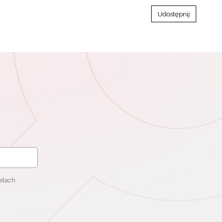
Udostępnij
elach