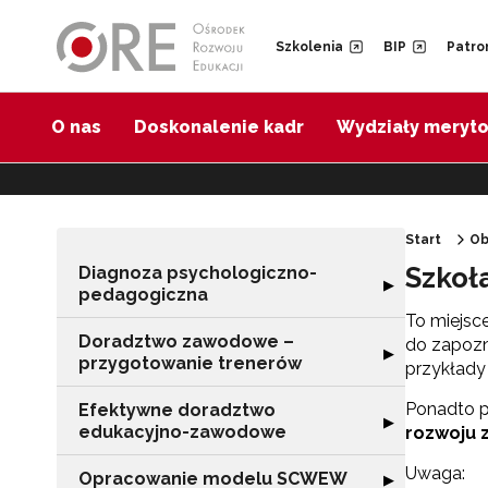
Przejdź do Nawigacji
Przejdź do stopki
Przejdź do treści artykułu
Szkolenia
BIP
Patro
O nas
Doskonalenie kadr
Wydziały meryt
Start
Ob
Szkoł
Diagnoza psychologiczno-
Rozwiń sekcję 
▶
pedagogiczna
To miejsc
Doradztwo zawodowe –
do zapozn
Rozwiń sekcję 
▶
przygotowanie trenerów
przykłady
Ponadto p
Efektywne doradztwo
Rozwiń sekcję 
▶
edukacyjno-zawodowe
rozwoju 
Uwaga:
Opracowanie modelu SCWEW
Rozwiń sekcję
▶