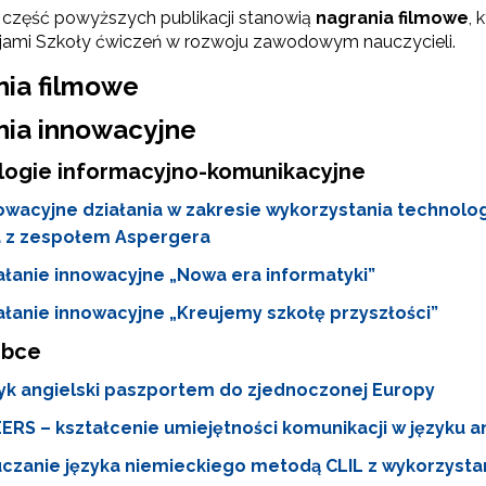
ą część powyższych publikacji stanowią
nagrania filmowe
,
cjami Szkoły ćwiczeń w rozwoju zawodowym nauczycieli.
pieranie tworzenia szkół ćwiczeń"
nia filmowe
nia innowacyjne
"Projekt Szkoła Ćwiczeń 2016–2018"
logie informacyjno-komunikacyjne
Szkoła Ćwiczeń od 2019"
owacyjne działania w zakresie wykorzystania technolo
a z zespołem Aspergera
ałanie innowacyjne „Nowa era informatyki”
ałanie innowacyjne „Kreujemy szkołę przyszłości”
"Tworzenie programów nauczania"
obce
yk angielski paszportem do zjednoczonej Europy
Weryfikacja i odbiór zestawów narzędzi edukacyjnych"
ERS – kształcenie umiejętności komunikacji w języku a
czanie języka niemieckiego metodą CLIL z wykorzysta
Weryfikacja i odbiór produktów projektów konkursowych z Działania 2.14"