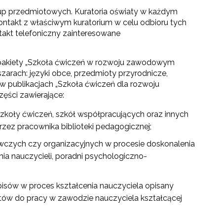
up przedmiotowych. Kuratoria oświaty w każdym
ntakt z właściwym kuratorium w celu odbioru tych
akt telefoniczny zainteresowane
pakiety „Szkoła ćwiczeń w rozwoju zawodowym
bszarach: języki obce, przedmioty przyrodnicze,
 publikacjach „Szkoła ćwiczeń dla rozwoju
zęści zawierające:
szkoły ćwiczeń, szkół współpracujących oraz innych
zez pracownika biblioteki pedagogicznej;
go"
czych czy organizacyjnych w procesie doskonalenia
ia nauczycieli, poradni psychologiczno-
III"
sów w proces kształcenia nauczyciela opisany
tów do pracy w zawodzie nauczyciela kształcącej