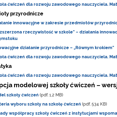
oła ćwiczeń dla rozwoju zawodowego nauczyciela. Mate
oty przyrodnicze
Wsparcie nauczycieli w prowadzeniu kształcenia na odległość"
ałanie innowacyjne w zakresie przedmiotów przyrodni
zszerzona rzeczywistość w szkole” – działania innowac
"Wspomaganie szkół w rozwoju"
łymstoku
owacyjne działanie przyrodnicze – „Równym krokiem”
Zarządzanie oświatą w samorządach – Etap II"
oła ćwiczeń dla rozwoju zawodowego nauczyciela. Mat
tyka
ewsletter ORE
oła ćwiczeń dla rozwoju zawodowego nauczyciela. Ma
isz się i bądź na bieżąco z najnowszymi informacjami
cja modelowej szkoły ćwiczeń – wersja
zkoleniach i programach.
es e-mail:
el szkoły ćwiczeń
(pdf. 1,2 MB)
teria wyboru szkoły na szkołę ćwiczeń
(pdf. 534 KB)
ady współpracy szkoły ćwiczeń z instytucjami wspoma
yrażam zgodę na przetwarzanie moich danych osobowych przez ORE w