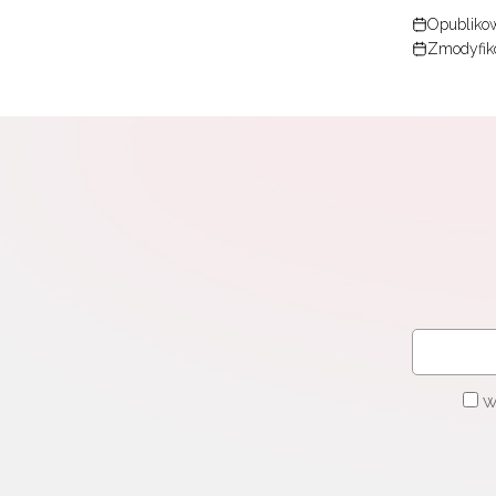
Opublikow
Zmodyfik
W