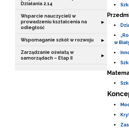
Działania 2.14
Szk
Przedmi
Wsparcie nauczycieli w
prowadzeniu kształcenia na
Rozwiń sekcję "
▶
Dzi
odległość
„Ro
Wspomaganie szkół w rozwoju
Rozwiń sekcję 
▶
w Bia
Zarządzanie oświatą w
Inn
Rozwiń sekcję "
▶
samorządach – Etap II
Szk
Matema
N
Szk
Zap
Koncep
o s
Adr
Mod
Kry
Zas
W