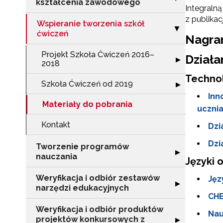
kształcenia zawodowego
Integraln
z publika
Wspieranie tworzenia szkół
Zwiń sekcję "Ws
▶
ćwiczeń
Nagra
Projekt Szkoła Ćwiczeń 2016–
Działa
Rozwiń sekcję 
▶
2018
Techno
Szkoła Ćwiczeń od 2019
Rozwiń sekcję "
▶
Inn
Materiały do pobrania
uczni
Kontakt
Dzi
Dzi
Tworzenie programów
Rozwiń sekcję 
▶
nauczania
Języki 
Weryfikacja i odbiór zestawów
Jęz
Rozwiń sekcję "
▶
narzędzi edukacyjnych
CHE
Weryfikacja i odbiór produktów
Nau
projektów konkursowych z
Rozwiń sekcję "
▶