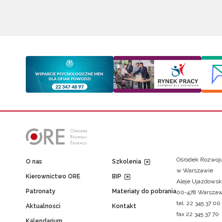
Ośrodek Rozwoju
O nas
Szkolenia
w Warszawie
Kierownictwo ORE
BIP
Aleje Ujazdowsk
Patronaty
Materiały do pobrania
00-478 Warsza
tel. 22 345 37 00
Aktualności
Kontakt
fax 22 345 37 70
Kalendarium