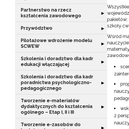
Wszystkie
Partnerstwo na rzecz
Rozwiń sekcję "
województ
▶
kształcenia zawodowego
pakietów;
szkoły ćw
Przywództwo
Rozwiń sekcję 
▶
Wśród mat
Pilotażowe wdrożenie modelu
nauczyciel
Rozwiń sekcję 
▶
SCWEW
matematyk
zawodowego
Szkolenia i doradztwo dla kadr
Rozwiń sekcję "S
▶
edukacji włączającej
sce
zainte
Szkolenia i doradztwo dla kadr
poradnictwa psychologiczno-
Rozwiń sekcję "
▶
pro
pedagogicznego
nauczy
pedago
Tworzenie e-materiałów
dydaktycznych do kształcenia
Rozwiń sekcję "T
▶
wsk
ogólnego – Etap I, II i III
z pers
nauczyc
Tworzenie e-zasobów do
Rozwiń sekcję 
▶