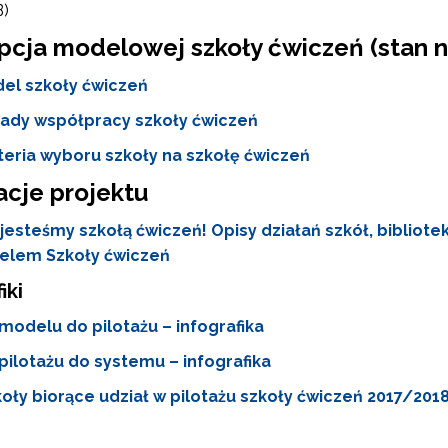
ach marketingowych.
B)
cja modelowej szkoły ćwiczeń (stan n
Zapisuję się
el szkoły ćwiczeń
ady współpracy szkoły ćwiczeń
teria wyboru szkoły na szkołę ćwiczeń
acje projektu
 jesteśmy szkołą ćwiczeń! Opisy działań szkół, bibliot
elem Szkoły ćwiczeń
iki
modelu do pilotażu – infografika
pilotażu do systemu – infografika
oły biorące udział w pilotażu szkoły ćwiczeń 2017/2018 