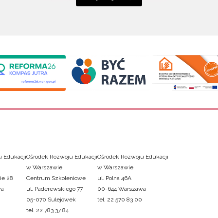
 Edukacji
Ośrodek Rozwoju Edukacji
Ośrodek Rozwoju Edukacji
w Warszawie
w Warszawie
ie 28
Centrum Szkoleniowe
ul. Polna 46A
wa
ul. Paderewskiego 77
00-644 Warszawa
05-070 Sulejówek
tel. 22 570 83 00
tel. 22 783 37 84