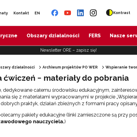
Kontrast
naty
Kontakt
EN
oryczne
Obszary działalności
FERS
Nasze ser
Newsletter ORE – zapisz się!
szary działalności
Archiwum projektów PO WER
Wspieranie twor
a ćwiczeń − materiały do pobrania
"Diagnoza psychologiczno-pedagogiczna"
e, dedykowane całemu środowisku edukacyjnym, zaintereso
ania się z materiałami wypracowanymi w projekcie „Wspieran
"Doradztwo zawodowe – przygotowanie trenerów"
 dobrych praktyk, działań zbieżnych z formami pracy opisa
olecamy pakiety edukacyjne (linki zamieszczone są przy p
"Efektywne doradztwo edukacyjno-zawodowe"
zawodowego nauczyciela.
)
 "Opracowanie modelu SCWEW"