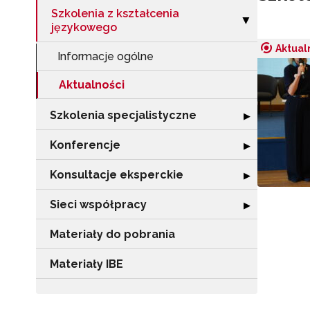
Szkolenia z kształcenia
Zwiń sekcję "Sz
▶
językowego
Aktual
Informacje ogólne
Aktualności
Szkolenia specjalistyczne
Rozwiń sekcję "
▶
Konferencje
Rozwiń sekcję "
▶
Konsultacje eksperckie
Rozwiń sekcję "
▶
Sieci współpracy
Rozwiń sekcję "
▶
Materiały do pobrania
Materiały IBE