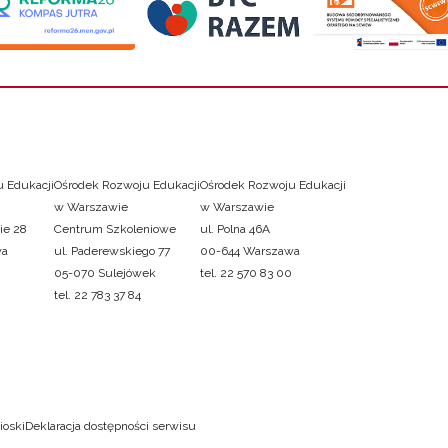
 Edukacji
Ośrodek Rozwoju Edukacji
Ośrodek Rozwoju Edukacji
w Warszawie
w Warszawie
ie 28
Centrum Szkoleniowe
ul. Polna 46A
wa
ul. Paderewskiego 77
00-644 Warszawa
05-070 Sulejówek
tel. 22 570 83 00
tel. 22 783 37 84
ioski
Deklaracja dostępności serwisu