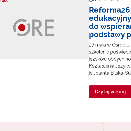
ności
Reforma26 K
edukacyjny
do wspiera
podstawy p
27 maja w Ośrodku 
szkolenie poświęc
języków obcych no
Kształcenia Język
je Jolanta Bilska-S
Czytaj więcej