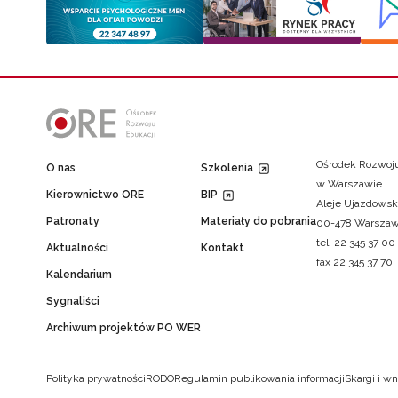
Ośrodek Rozwoju
O nas
Szkolenia
w Warszawie
Kierownictwo ORE
BIP
Aleje Ujazdowsk
Patronaty
Materiały do pobrania
00-478 Warsza
tel. 22 345 37 00
Aktualności
Kontakt
fax 22 345 37 70
Kalendarium
Sygnaliści
Archiwum projektów PO WER
Polityka prywatności
RODO
Regulamin publikowania informacji
Skargi i wn