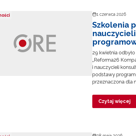
1 czerwca 2026
ności
Szkolenia 
nauczyciel
programowe
29 kwietnia odbyło
„Reforma26 Kompa
i nauczycieli konsu
podstawy programo
przeznaczona dla n
Czytaj więcej
28 maja 2026