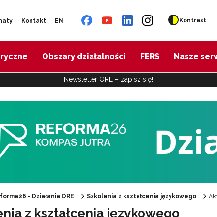
Kontrast
naty
Kontakt
EN
oryczne
Obszary działalności
FERS
Nasze ser
Newsletter ORE – zapisz się!
Szkolenia całoszkolne"
Szkolenia dla kuratoriów oświaty"
forma26 - Działania ORE
Szkolenia z kształcenia językowego
Ak
Szkolenia przedmiotowe"
enia z kształcenia językowego