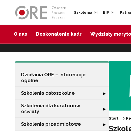
Przejdź do Nawigacji
Przejdź do stopki
Przejdź do treści artykułu
Szkolenia
BIP
Patro
O nas
Doskonalenie kadr
Wydziały meryt
Działania ORE – informacje
ogólne
Szkolenia całoszkolne
Rozwiń sekcję "
▶
Szkolenia dla kuratoriów
Rozwiń sekcję "
▶
oświaty
Start
Re
Szkolenia przedmiotowe
Rozwiń sekcję "
▶
Szkol