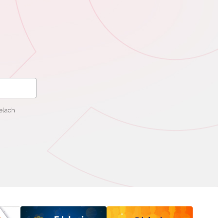
elach