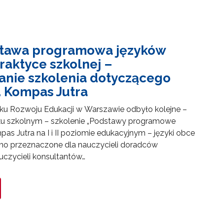
tawa programowa języków
raktyce szkolnej –
nie szkolenia dotyczącego
 Kompas Jutra
ku Rozwoju Edukacji w Warszawie odbyło kolejne –
oku szkolnym – szkolenie „Podstawy programowe
as Jutra na I i II poziomie edukacyjnym – języki obce
no przeznaczone dla nauczycieli doradców
czycieli konsultantów…