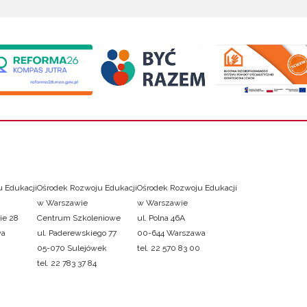
 Edukacji
Ośrodek Rozwoju Edukacji
Ośrodek Rozwoju Edukacji
w Warszawie
w Warszawie
ie 28
Centrum Szkoleniowe
ul. Polna 46A
wa
ul. Paderewskiego 77
00-644 Warszawa
05-070 Sulejówek
tel. 22 570 83 00
tel. 22 783 37 84