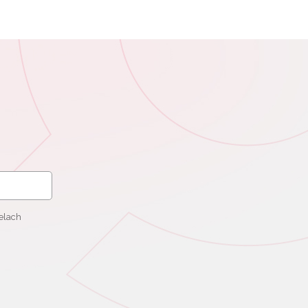
elach