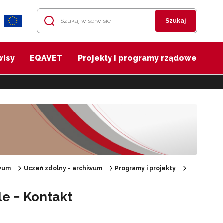
Szukaj
wisy
EQAVET
Projekty i programy rządowe
wum
Uczeń zdolny - archiwum
Programy i projekty
e − Kontakt