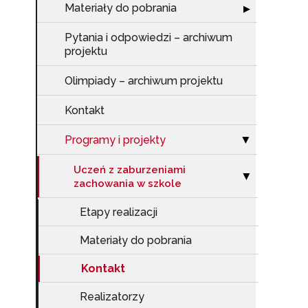
Materiały do pobrania
Rozwiń sekcję "
▶
Pytania i odpowiedzi – archiwum
projektu
Olimpiady – archiwum projektu
Kontakt
Programy i projekty
Zwiń sekcję "Pr
▶
Uczeń z zaburzeniami
Zwiń sekcję "U
▶
zachowania w szkole
Etapy realizacji
Materiały do pobrania
Kontakt
Realizatorzy