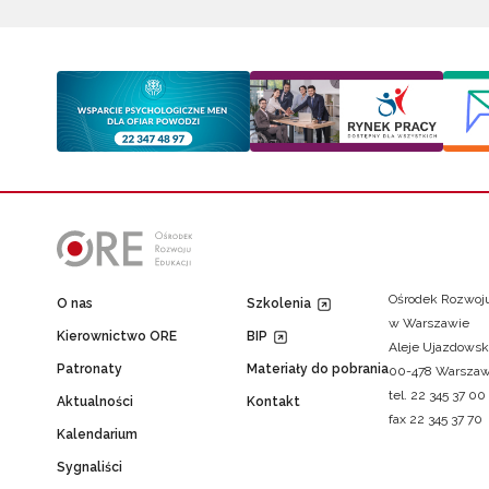
Ośrodek Rozwoju
O nas
Szkolenia
w Warszawie
Kierownictwo ORE
BIP
Aleje Ujazdowsk
Patronaty
Materiały do pobrania
00-478 Warsza
tel. 22 345 37 00
Aktualności
Kontakt
fax 22 345 37 70
Kalendarium
Sygnaliści