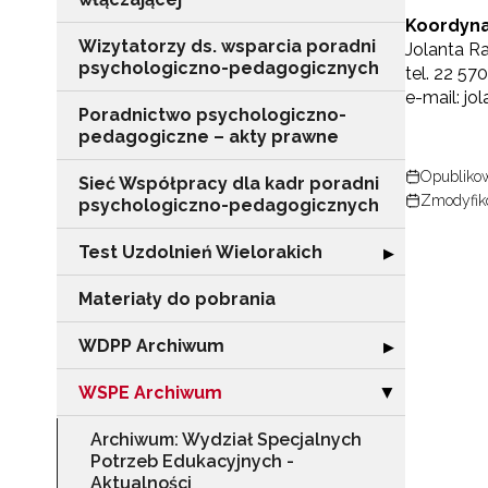
Koordyna
Wizytatorzy ds. wsparcia poradni
Jolanta R
psychologiczno-pedagogicznych
tel. 22 57
e-mail: jo
Poradnictwo psychologiczno-
pedagogiczne – akty prawne
Opublikow
Sieć Współpracy dla kadr poradni
Zmodyfik
psychologiczno-pedagogicznych
Test Uzdolnień Wielorakich
Rozwiń sekcję "
▶
Materiały do pobrania
WDPP Archiwum
Rozwiń sekcję
▶
WSPE Archiwum
Zwiń sekcję "
▶
Archiwum: Wydział Specjalnych
Potrzeb Edukacyjnych -
Aktualności