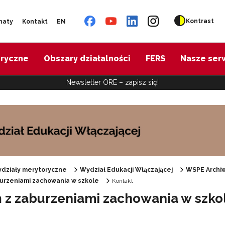
Kontrast
naty
Kontakt
EN
oryczne
Obszary działalności
FERS
Nasze ser
Newsletter ORE – zapisz się!
działy merytoryczne
Wydział Edukacji Włączającej
WSPE Archi
urzeniami zachowania w szkole
Kontakt
Specjalne zasoby edukacyjne"
 z zaburzeniami zachowania w szkol