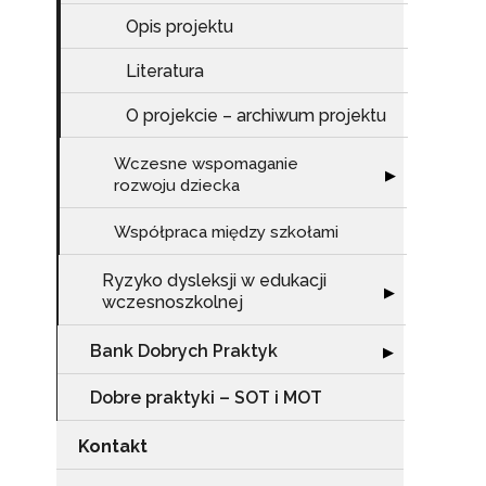
Opis projektu
Literatura
O projekcie – archiwum projektu
Wczesne wspomaganie
Rozwiń sekcję 
▶
rozwoju dziecka
Współpraca między szkołami
Ryzyko dysleksji w edukacji
Rozwiń sekcję "
▶
wczesnoszkolnej
Bank Dobrych Praktyk
Rozwiń sekcję 
▶
Dobre praktyki – SOT i MOT
Kontakt