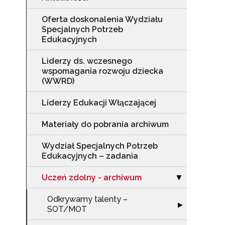
Oferta doskonalenia Wydziału
Specjalnych Potrzeb
Edukacyjnych
Liderzy ds. wczesnego
wspomagania rozwoju dziecka
(WWRD)
Liderzy Edukacji Włączającej
Materiały do pobrania archiwum
Wydział Specjalnych Potrzeb
Edukacyjnych – zadania
Uczeń zdolny - archiwum
Zwiń sekcję "U
▶
Odkrywamy talenty –
Rozwiń sekcję
▶
SOT/MOT