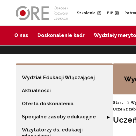
Przejdź do Nawigacji
Przejdź do stopki
Przejdź do treści artykułu
Szkolenia
BIP
Patro
O nas
Doskonalenie kadr
Wydziały meryt
Wydział Edukacji Włączającej
Aktualności
Start
Wy
Oferta doskonalenia
Uczeń z zab
Specjalne zasoby edukacyjne
Rozwiń sekcję "
▶
Uczeń
Wizytatorzy ds. edukacji
włączającej