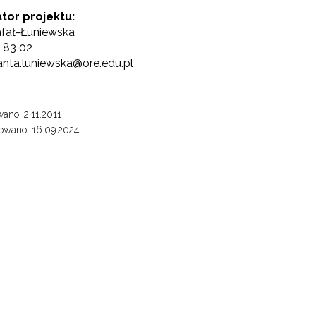
tor projektu:
afał-Łuniewska
0 83 02
lanta.luniewska@ore.edu.pl
ano: 2.11.2011
owano: 16.09.2024
Test Uzdolnień Wielorakich"
 "WDPP Archiwum"
WSPE Archiwum"