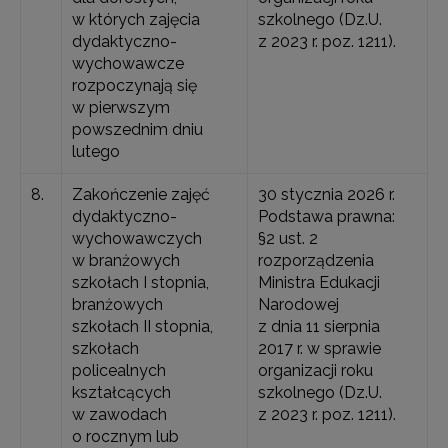
w których zajęcia
szkolnego (Dz.U.
dydaktyczno-
z 2023 r. poz. 1211).
wychowawcze
rozpoczynają się
w pierwszym
powszednim dniu
lutego
8.
Zakończenie zajęć
30 stycznia 2026 r.
dydaktyczno-
Podstawa prawna:
wychowawczych
§2 ust. 2
w branżowych
rozporządzenia
szkołach I stopnia,
Ministra Edukacji
branżowych
Narodowej
szkołach II stopnia,
z dnia 11 sierpnia
szkołach
2017 r. w sprawie
policealnych
organizacji roku
kształcących
szkolnego (Dz.U.
w zawodach
z 2023 r. poz. 1211).
o rocznym lub