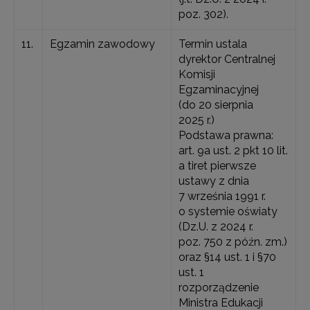
poz. 302).
11.
Egzamin zawodowy
Termin ustala
dyrektor Centralnej
Komisji
Egzaminacyjnej
(do 20 sierpnia
2025 r.)
Podstawa prawna:
art. 9a ust. 2 pkt 10 lit.
a tiret pierwsze
ustawy z dnia
7 września 1991 r.
o systemie oświaty
(Dz.U. z 2024 r.
poz. 750 z późn. zm.)
oraz §14 ust. 1 i §70
ust. 1
rozporządzenie
Ministra Edukacji