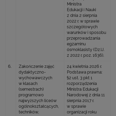
Ministra
Edukacji i Nauki
z dnia 2 sierpnia
2022 r. w sprawie
szczegółowych
warunków i sposobu
przeprowadzania
egzaminu
ósmoklasisty (Dz.U.
z 2022 r. poz. 1636).
6.
Zakończenie zajęć
24 kwietnia 2026 r.
dydaktyczno-
Podstawa prawna:
wychowawczych
§2 ust. 3 pkt 1
w klasach
rozporządzenia
(semestrach)
Ministra Edukacji
programowo
Narodowej z dnia 11
najwyższych liceów
sierpnia 2017 r.
ogólnokształcących,
w sprawie
techników,
organizacji roku