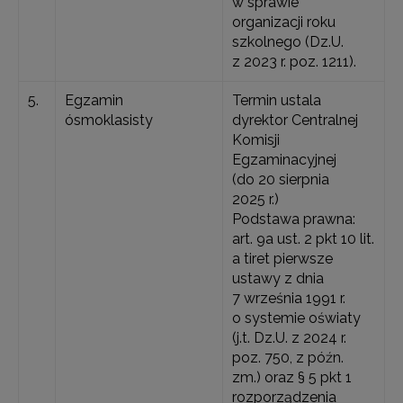
w sprawie
organizacji roku
szkolnego (Dz.U.
z 2023 r. poz. 1211).
5.
Egzamin
Termin ustala
ósmoklasisty
dyrektor Centralnej
Komisji
Egzaminacyjnej
(do 20 sierpnia
2025 r.)
Podstawa prawna:
art. 9a ust. 2 pkt 10 lit.
a tiret pierwsze
ustawy z dnia
7 września 1991 r.
o systemie oświaty
(j.t. Dz.U. z 2024 r.
poz. 750, z późn.
zm.) oraz § 5 pkt 1
rozporządzenia