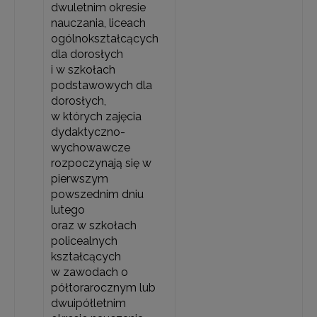
dwuletnim okresie
nauczania, liceach
ogólnokształcących
dla dorosłych
i w szkołach
podstawowych dla
dorosłych,
w których zajęcia
dydaktyczno-
wychowawcze
rozpoczynają się w
pierwszym
powszednim dniu
lutego
oraz w szkołach
policealnych
kształcących
w zawodach o
półtorarocznym lub
dwuipółletnim