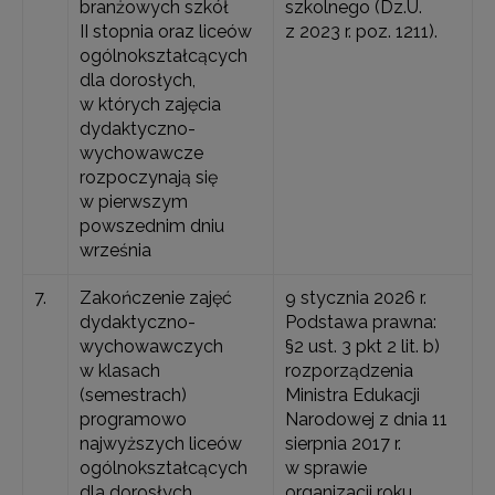
branżowych szkół
szkolnego (Dz.U.
II stopnia oraz liceów
z 2023 r. poz. 1211).
ogólnokształcących
dla dorosłych,
w których zajęcia
dydaktyczno-
wychowawcze
rozpoczynają się
w pierwszym
powszednim dniu
września
7.
Zakończenie zajęć
9 stycznia 2026 r.
dydaktyczno-
Podstawa prawna:
wychowawczych
§2 ust. 3 pkt 2 lit. b)
w klasach
rozporządzenia
(semestrach)
Ministra Edukacji
programowo
Narodowej z dnia 11
najwyższych liceów
sierpnia 2017 r.
ogólnokształcących
w sprawie
dla dorosłych,
organizacji roku