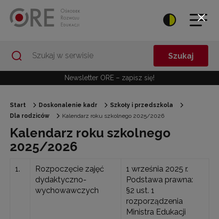
Przejdź do Nawigacji
Przejdź do stopki
Przejdź do treści artykułu
Szukaj
Newsletter ORE – zapisz się!
Start
Doskonalenie kadr
Szkoły i przedszkola
Dla rodziców
Kalendarz roku szkolnego 2025/2026
Kalendarz roku szkolnego
2025/2026
1.
Rozpoczęcie zajęć
1 września 2025 r.
dydaktyczno-
Podstawa prawna:
wychowawczych
§2 ust. 1
rozporządzenia
Ministra Edukacji