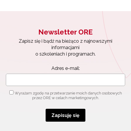
Newsletter ORE
Zapisz się i bądź na bieżąco z najnowszymi
Newsletter ORE
informacjami
o szkoleniach i programach.
Zapisz się i bądź na bieżąco z najnowszymi
Adres e-mail:
informacjami
o szkoleniach i programach.
Adres e-mail:
Wyrażam zgodę na przetwarzanie moich danych
osobowych przez ORE w celach marketingowych.
Zapisuję się
Wyrażam zgodę na przetwarzanie moich danych osobowych
przez ORE w celach marketingowych.
Zapisuję się