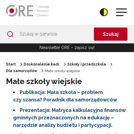
Przejdź do Nawigacji
Przejdź do stopki
Przejdź do treści artykułu
Szukaj
Newsletter ORE – zapisz się!
Start
Doskonalenie kadr
Szkoły i przedszkola
Dla samorządów
Małe szkoły wiejskie
Małe szkoły wiejskie
Publikacja: Mała szkoła – problem
czy szansa? Poradnik dla samorządowców
Prezentacja: Matryca kalkulacyjna finansów
gminnych przeznaczonych na edukację –
narzędzie analizy budżetu i partycypacji.