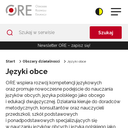
Przejdź do Nawigacji
Przejdź do stopki
Przejdź do treści artykułu
Szukaj
Newsletter ORE – zapisz się!
Start
Obszary działalności
Języki obce
Języki obce
ORE wspiera rozwój kompetencji językowych
oraz promuje nowoczesne podejście do nauczania
języków obcych, języka polskiego jako obcego
i edukacji dwujęzycznej. Działania kieruje do doradców
metodycznych, konsultantów oraz nauczycieli
przedszkoli, szkół podstawowych
i ponadpodstawowych specjalizujących się
w nauczaniu języków obcych i języka polskiego jako